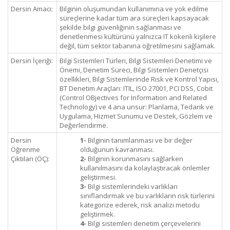
Dersin Amacı:
Bilginin oluşumundan kullanımına ve yok edilme
süreçlerine kadar tüm ara süreçleri kapsayacak
şekilde bilgi güvenliğinin sağlanması ve
denetlenmesi kültürünü yalnızca IT kökenli kişilere
değil, tüm sektör tabanına öğretilmesini sağlamak.
Dersin İçeriği:
Bilgi Sistemleri Türleri, Bilgi Sistemleri Denetimi ve
Önemi, Denetim Süreci, Bilgi Sistemleri Denetçisi
özellikleri, Bilgi Sistemlerinde Risk ve Kontrol Yapısı,
BT Denetim Araçları: ITIL, ISO 27001, PCI DSS, Cobit
(Control OBjectives for Information and Related
Technology) ve 4 ana unsur: Planlama, Tedarik ve
Uygulama, Hizmet Sunumu ve Destek, Gözlem ve
Değerlendirme.
Dersin
1-
Bilginin tanımlanması ve bir değer
Öğrenme
olduğunun kavranması.
Çıktıları (ÖÇ):
2-
Bilginin korunmasını sağlarken
kullanılmasını da kolaylaştıracak önlemler
geliştirmesi.
3-
Bilgi sistemlerindeki varlıkları
sınıflandırmak ve bu varlıkların risk türlerini
kategorize ederek, risk analizi metodu
geliştirmek.
4-
Bilgi sistemleri denetim çerçevelerini