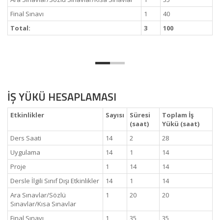
Final Sınavı
1
40
Total:
3
100
İŞ YÜKÜ HESAPLAMASI
Etkinlikler
Sayısı
Süresi
Toplam İş
(saat)
Yükü (saat)
Ders Saati
14
2
28
Uygulama
14
1
14
Proje
1
14
14
Dersle İlgili Sınıf Dışı Etkinlikler
14
1
14
Ara Sınavlar/Sözlü
1
20
20
Sınavlar/Kısa Sınavlar
Final Sınavı
1
35
35