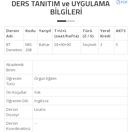
DERS TANITIM ve UYGULAMA
PDF
BİLGİLERİ
Dersin
Kodu
Yarıyıl
T+U+L
Türü
Yerel
AKTS
Adı
(saat/hafta)
(Z / S)
Kredi
BT
MIS
Bahar
03+00+00
Seçmeli
3
5
Denetimi
308
Akademik
Birim:
Öğrenim
Örgün Eğitim
Türü:
Ön Koşullar
Yok
Öğrenim Dili:
İngilizce
Dersin
Lisans
Düzeyi:
Dersin
- -
Koordinatörü: