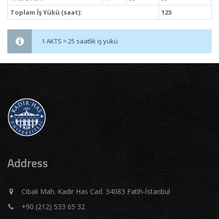
Toplam İş Yükü (saat):
125
1 AKTS = 25 saatlik iş yükü
Address
Cibali Mah. Kadir Has Cad. 34083 Fatih-İstanbul
+90 (212) 533 65 32