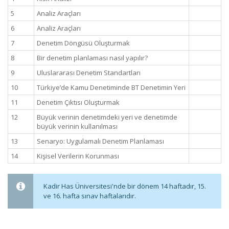
5
Analiz Araçları
6
Analiz Araçları
7
Denetim Döngüsü Oluşturmak
8
Bir denetim planlaması nasıl yapılır?
9
Uluslararası Denetim Standartları
10
Türkiye’de Kamu Denetiminde BT Denetimin Yeri
11
Denetim Çıktısı Oluşturmak
12
Büyük verinin denetimdeki yeri ve denetimde
büyük verinin kullanılması
13
Senaryo: Uygulamalı Denetim Planlaması
14
Kişisel Verilerin Korunması
Kadir Has Üniversitesi'nde bir dönem 14 haftadır, 15.
ve 16. hafta sınav haftalarıdır.