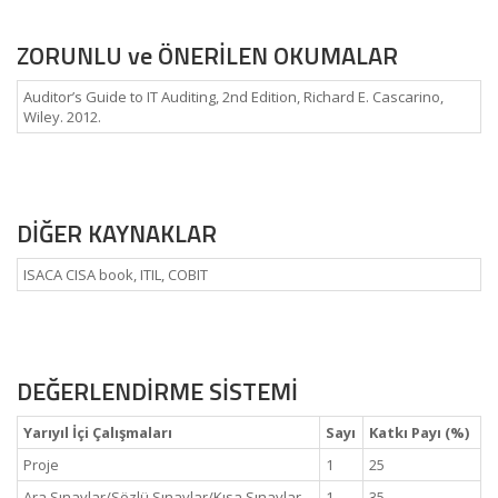
ZORUNLU ve ÖNERİLEN OKUMALAR
Auditor’s Guide to IT Auditing, 2nd Edition, Richard E. Cascarino,
Wiley. 2012.
DİĞER KAYNAKLAR
ISACA CISA book, ITIL, COBIT
DEĞERLENDİRME SİSTEMİ
Yarıyıl İçi Çalışmaları
Sayı
Katkı Payı (%)
Proje
1
25
Ara Sınavlar/Sözlü Sınavlar/Kısa Sınavlar
1
35