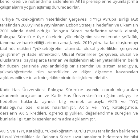
kendi kredi ve notlandırma sistemlerini AKTS prensiplerine uyumlaştırma
çalışmalarını yoğunlaştırmış durumdadırlar.
Türkiye Yükseköğretim Yeterlilikler Çerçevesi (TYYÇ) Avrupa Birliği (AB)
tarafından 2000 yılında yayınlanan Lizbon Stratejisi hedefleri ve ülkemizin
2001 yılında dahil olduğu Bologna Süreci hedeflerine yönelik olarak,
Bologna Süreci'ne üye ülkelerin yükseköğretim sistemlerinde şeffaflık,
tanınma ve hareketliliği artırma amaçlarıyla 2010 yılına kadar oluşturmayı
taahhüt ettikleri "yükseköğretim alanında ulusal yeterlilikler çerçevesi
geliştirme" yi ifade etmektedir. Ulusal Yeterlilikler Çerçevesi, ulusal ve
uluslararası paydaşlarca tanınan ve ilişkilendirilebilen yeterliliklerin belirli
bir düzen içerisinde yapılandırıldığı bir sistemdir. Bu sistem aracılığıyla,
yükseköğretimde tüm yeterlilikler ve diğer öğrenme kazanımları
açıklanabilir ve tutarlı bir şekilde birbiri ile ilişkilendirilebilir.
Kadir Has Üniversitesi, Bologna Süreci’ne uyumlu olarak oluşturulan
akademik programları ve Kadir Has Üniversitesi’nin eğitim anlayışı ile
hedefleri hakkında ayrıntılı bilgi vermek amacıyla AKTS ve TYYÇ
Kataloğu’nu özel olarak hazırlamıştır. AKTS ve TYYÇ Kataloğu’nda,
derslerin AKTS kredileri, öğrenci iş yükleri, değerlendirme süreçleri ve
bunlarla ilgili tüm bileşenler adım adım açıklanmıştır.
AKTS ve TYYÇ Kataloğu, Yükseköğretim Kurulu (YÖK) tarafından belirlenen
Ulusal Yeterlilikler ile Bologna Süreci uygulamalarını birleştiren bir bilgi