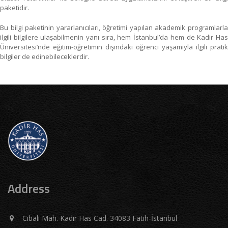
paketidir.
Bu bilgi paketinin yararlanıcıları, öğretimi yapılan akademik programlarla
ilgili bilgilere ulaşabilmenin yanı sıra, hem İstanbul’da hem de Kadir Has
Üniversitesi’nde eğitim-öğretimin dışındaki öğrenci yaşamıyla ilgili pratik
bilgiler de edinebileceklerdir.
Address
Cibali Mah. Kadir Has Cad. 34083 Fatih-İstanbul