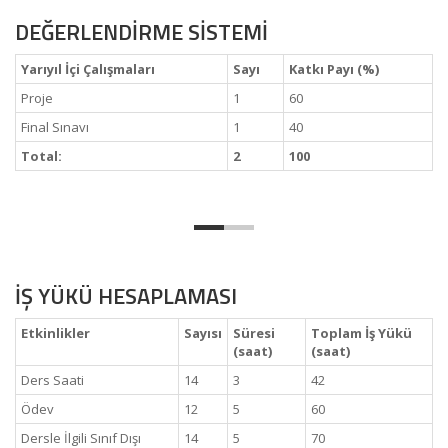
DEĞERLENDİRME SİSTEMİ
Yarıyıl İçi Çalışmaları
Sayı
Katkı Payı (%)
Proje
1
60
Final Sınavı
1
40
Total:
2
100
İŞ YÜKÜ HESAPLAMASI
Etkinlikler
Sayısı
Süresi
Toplam İş Yükü
(saat)
(saat)
Ders Saati
14
3
42
Ödev
12
5
60
Dersle İlgili Sınıf Dışı
14
5
70