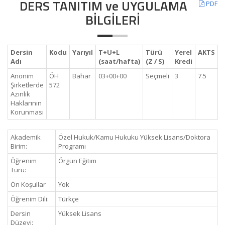
DERS TANITIM ve UYGULAMA
PDF
BİLGİLERİ
Dersin
Kodu
Yarıyıl
T+U+L
Türü
Yerel
AKTS
Adı
(saat/hafta)
(Z / S)
Kredi
Anonim
ÖH
Bahar
03+00+00
Seçmeli
3
7.5
Şirketlerde
572
Azınlık
Haklarının
Korunması
Akademik
Özel Hukuk/Kamu Hukuku Yüksek Lisans/Doktora
Birim:
Programı
Öğrenim
Örgün Eğitim
Türü:
Ön Koşullar
Yok
Öğrenim Dili:
Türkçe
Dersin
Yüksek Lisans
Düzeyi: