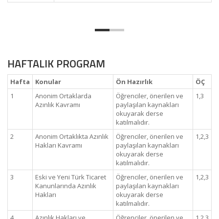
HAFTALIK PROGRAM
Hafta
Konular
Ön Hazırlık
ÖÇ
1
Anonim Ortaklarda
Öğrenciler, önerilen ve
1,3
Azınlık Kavramı
paylaşılan kaynakları
okuyarak derse
katılmalıdır.
2
Anonim Ortaklıkta Azınlık
Öğrenciler, önerilen ve
1,2,3
Hakları Kavramı
paylaşılan kaynakları
okuyarak derse
katılmalıdır.
3
Eski ve Yeni Türk Ticaret
Öğrenciler, önerilen ve
1,2,3
Kanunlarında Azınlık
paylaşılan kaynakları
Hakları
okuyarak derse
katılmalıdır.
4
Azınlık Hakları ve
Öğrenciler, önerilen ve
1,2,3