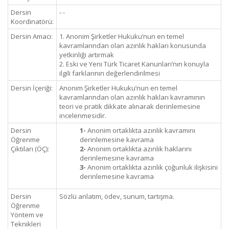
Dersin
- -
Koordinatörü:
Dersin Amacı:
1. Anonim Şirketler Hukuku’nun en temel
kavramlarından olan azınlık hakları konusunda
yetkinliği artırmak
2. Eski ve Yeni Türk Ticaret Kanunları’nın konuyla
ilgili farklarının değerlendirilmesi
Dersin İçeriği:
Anonim Şirketler Hukuku’nun en temel
kavramlarından olan azınlık hakları kavramının
teori ve pratik dikkate alınarak derinlemesine
incelenmesidir.
Dersin
1-
Anonim ortaklıkta azınlık kavramını
Öğrenme
derinlemesine kavrama
Çıktıları (ÖÇ):
2-
Anonim ortaklıkta azınlık haklarını
derinlemesine kavrama
3-
Anonim ortaklıkta azınlık çoğunluk ilişkisini
derinlemesine kavrama
Dersin
Sözlü anlatım, ödev, sunum, tartışma.
Öğrenme
Yöntem ve
Teknikleri