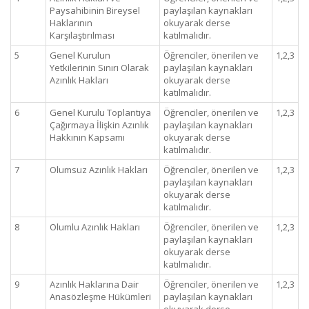
Paysahibinin Bireysel
paylaşılan kaynakları
Haklarının
okuyarak derse
Karşılaştırılması
katılmalıdır.
5
Genel Kurulun
Öğrenciler, önerilen ve
1,2,3
Yetkilerinin Sınırı Olarak
paylaşılan kaynakları
Azınlık Hakları
okuyarak derse
katılmalıdır.
6
Genel Kurulu Toplantıya
Öğrenciler, önerilen ve
1,2,3
Çağırmaya İlişkin Azınlık
paylaşılan kaynakları
Hakkının Kapsamı
okuyarak derse
katılmalıdır.
7
Olumsuz Azınlık Hakları
Öğrenciler, önerilen ve
1,2,3
paylaşılan kaynakları
okuyarak derse
katılmalıdır.
8
Olumlu Azınlık Hakları
Öğrenciler, önerilen ve
1,2,3
paylaşılan kaynakları
okuyarak derse
katılmalıdır.
9
Azınlık Haklarına Dair
Öğrenciler, önerilen ve
1,2,3
Anasözleşme Hükümleri
paylaşılan kaynakları