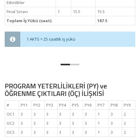
Etkinlikler
Final Sınavı
1
15.5
15.5
Toplam İş Yükü (saat):
187.5
1 AKTS = 25 saatlik iş yükü
PROGRAM YETERLİLİKLERİ (PY) ve
ÖĞRENME ÇIKTILARI (ÖÇ) İLİŞKİSİ
#
PY1
PY2
PY3
PY4
PY5
PY6
PY7
PY8
PY9
OC1
3
3
3
3
3
3
1
3
2
OC2
3
3
3
3
3
3
1
3
2
OC3
3
3
3
3
3
3
1
3
2