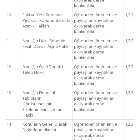
okuyarak derse
katılmalıdır.
10
Eski ve Yeni Sermaye
Öğrenciler, önerilen ve
1,2,3
Piyasası Kanununlarında
paylaşılan kaynakları
Azınlık Hakları
okuyarak derse
katılmalıdır.
11
Azınlığın Haklı Sebeple
Öğrenciler, önerilen ve
1,2,3
Fesih Davası Açma Hakkı
paylaşılan kaynakları
okuyarak derse
katılmalıdır.
12
Azınlığın Özel Denetçi
Öğrenciler, önerilen ve
1,2,3
Talep Hakkı
paylaşılan kaynakları
okuyarak derse
katılmalıdır.
13
Azınlığın Finansal
Öğrenciler, önerilen ve
1,2,3
Tabloların
paylaşılan kaynakları
Görüşülmesinin
okuyarak derse
Ertelenmesini İsteme
katılmalıdır.
Hakkı
14
Konuların Genel Olarak
Öğrenciler, önerilen ve
1,2,3
Değerlendirilmesi
paylaşılan kaynakları
okuyarak derse