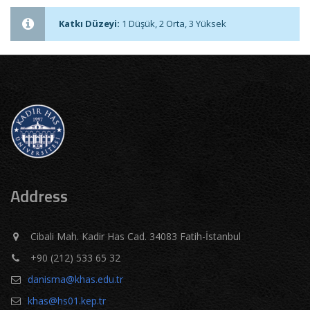
Katkı Düzeyi:
1 Düşük, 2 Orta, 3 Yüksek
Address
Cibali Mah. Kadir Has Cad. 34083 Fatih-İstanbul
+90 (212) 533 65 32
danisma@khas.edu.tr
khas@hs01.kep.tr