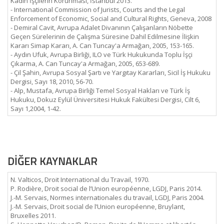
Kadın İşçilerin Korunması, İstanbul 2013.
- International Commission of Jurists, Courts and the Legal
Enforcement of Economic, Social and Cultural Rights, Geneva, 2008
- Demiral Cavit, Avrupa Adalet Divanının Çalışanların Nöbette
Geçen Sürelerinin de Çalışma Süresine Dahil Edilmesine İlişkin
Kararı Simap Kararı, A. Can Tuncay'a Armağan, 2005, 153-165.
- Aydın Ufuk, Avrupa Birliği, ILO ve Türk Hukukunda Toplu İşçi
Çıkarma, A. Can Tuncay'a Armağan, 2005, 653-689.
- Çil Şahin, Avrupa Sosyal Şartı ve Yargıtay Kararları, Sicil İş Hukuku
Dergisi, Sayı 18, 2010, 56-70.
- Alp, Mustafa, Avrupa Birliği Temel Sosyal Hakları ve Türk İş
Hukuku, Dokuz Eylül Üniversitesi Hukuk Fakültesi Dergisi, Cilt 6,
Sayı 1,2004, 1-42.
DİĞER KAYNAKLAR
N. Valticos, Droit International du Travail, 1970.
P. Rodière, Droit social de l’Union européenne, LGDJ, Paris 2014.
J.-M. Servais, Normes internationales du travail, LGDJ, Paris 2004.
J.-M. Servais, Droit social de l’Union européenne, Bruylant,
Bruxelles 2011.