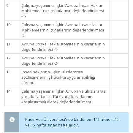
9
Çalışma yaşamına ilişkin Avrupa İnsan Hakları
Mahkemesi’nin içtihatlarının değerlendirilmesi
-1-
10
Çalışma yaşamına ilişkin Avrupa İnsan Hakları
Mahkemesi’nin içtihatlarının değerlendirilmesi
-2-
11
Avrupa Sosyal Haklar Komitesi’nin kararlarının
değerlendirilmesi -1-
12
Avrupa Sosyal Haklar Komitesi’nin kararlarının
değerlendirilmesi -2-
13
İnsan haklarına ilişkin uluslararası
sözleşmelerin iç hukukta uygulanabilirliği
sorunu
14
Çalışma yaşamına ilişkin Avrupa ve uluslararası
yargı kararları ile Türk yargı kararlarının
karşılaştırmalı olarak değerlendirilmesi
Kadir Has Üniversitesi'nde bir dönem 14 haftadır, 15.
ve 16. hafta sınav haftalarıdır.