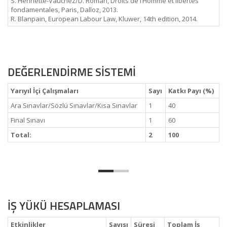
S. Hennette-Vauchez/D. Roman, Droits de l’Homme et libertés
fondamentales, Paris, Dalloz, 2013.
R. Blanpain, European Labour Law, Kluwer, 14th edition, 2014.
DEĞERLENDİRME SİSTEMİ
Yarıyıl İçi Çalışmaları
Sayı
Katkı Payı (%)
Ara Sınavlar/Sözlü Sınavlar/Kısa Sınavlar
1
40
Final Sınavı
1
60
Total:
2
100
İŞ YÜKÜ HESAPLAMASI
Etkinlikler
Sayısı
Süresi
Toplam İş