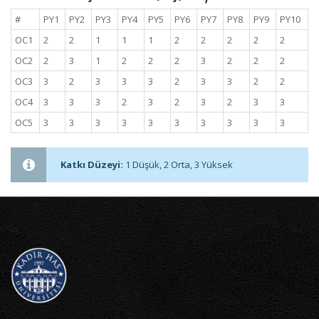
#
PY1
PY2
PY3
PY4
PY5
PY6
PY7
PY8
PY9
PY10
OC1
2
2
1
1
1
2
2
2
2
2
OC2
2
3
1
2
2
2
3
2
2
2
OC3
3
2
3
3
3
2
3
3
2
2
OC4
3
3
3
2
3
2
3
2
3
3
OC5
3
3
3
3
3
3
3
3
3
3
Katkı Düzeyi:
1 Düşük, 2 Orta, 3 Yüksek