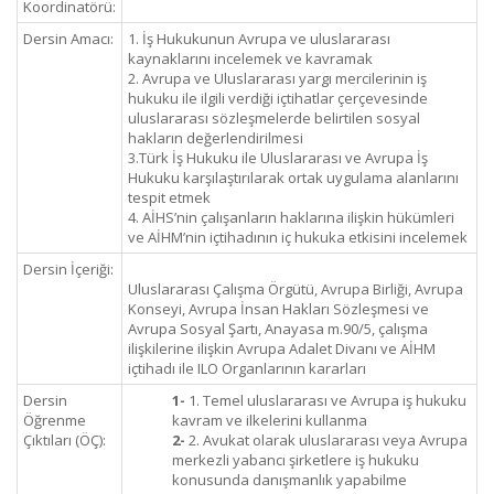
Koordinatörü:
Dersin Amacı:
1. İş Hukukunun Avrupa ve uluslararası
kaynaklarını incelemek ve kavramak
2. Avrupa ve Uluslararası yargı mercilerinin iş
hukuku ile ilgili verdiği içtihatlar çerçevesinde
uluslararası sözleşmelerde belirtilen sosyal
hakların değerlendirilmesi
3.Türk İş Hukuku ile Uluslararası ve Avrupa İş
Hukuku karşılaştırılarak ortak uygulama alanlarını
tespit etmek
4. AİHS’nin çalışanların haklarına ilişkin hükümleri
ve AİHM’nin içtihadının iç hukuka etkisini incelemek
Dersin İçeriği:
Uluslararası Çalışma Örgütü, Avrupa Birliği, Avrupa
Konseyi, Avrupa İnsan Hakları Sözleşmesi ve
Avrupa Sosyal Şartı, Anayasa m.90/5, çalışma
ilişkilerine ilişkin Avrupa Adalet Divanı ve AİHM
içtihadı ile ILO Organlarının kararları
Dersin
1-
1. Temel uluslararası ve Avrupa iş hukuku
Öğrenme
kavram ve ilkelerini kullanma
Çıktıları (ÖÇ):
2-
2. Avukat olarak uluslararası veya Avrupa
merkezli yabancı şirketlere iş hukuku
konusunda danışmanlık yapabilme