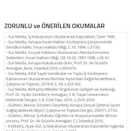
ZORUNLU ve ÖNERİLEN OKUMALAR
- Sur Melda, İş Hukukunun Uluslararası Kaynakları, İzmir 1995.
- Sur Melda, Avrupa İnsan Hakları Sözleşmesi Çerçevesinde
Sendika Hakkı, İnsan Hakları Yıllığı, C.16, 1994, s.37-50.
- Sur Melda, Sosyal Hakların Uluslararası Alanda Korunma
Sistemleri, İnsan Hakları Yıllığı, Cilt 19-20, 1997-1998, s.65-91.
- Sur Melda, Avrupa Hukukunda Grev, Prof. Dr. Ali Güzel’e
Armağan, Beta, İstanbul 2010, s.659-674.
- Sur Melda, 6356 Sayılı Sendikalar ve Toplu İş Sözleşmesi
Kanununun Uluslararası Normlar Açısından Değerlendirilmesi,
Çalışma ve Toplum, 2013/4, S. 39, s.323-362.
- Sur Melda, Birleşmiş Milletler Örgütünün Gelişimi ve Geleceği,
Prof. Dr. Aydın Zevkliler’e Armağan, C.III, Yaşar Üniversitesi
Elektronik Dergisi, C.8, Özel Sayı, 2013, s.2535-2550.
- Gülmez, Mesut, Gözden Geçirilmiş Avrupa Sosyal Şartına Uyum
Sağlayabilecek Miyiz?, Çalışma ve Toplum Dergisi, 2007/1, 27-52.
- Gülmez, Mesut, İş Hukuku Öğretisi ve Anayasa madde 90/son
sorunu, Prof. Dr. Ali Güzel’e Armağan, C.I, İstanbul 2010,.
- Kökkılınç, Ayşe Gül, İş Hukukunun Uluslararası Kaynakları Işığında