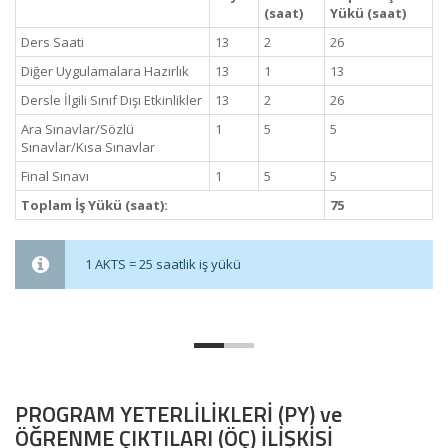
(saat)
Yükü (saat)
Ders Saati
13
2
26
Diğer Uygulamalara Hazırlık
13
1
13
Dersle İlgili Sınıf Dışı Etkinlikler
13
2
26
Ara Sınavlar/Sözlü
1
5
5
Sınavlar/Kısa Sınavlar
Final Sınavı
1
5
5
Toplam İş Yükü (saat):
75
1 AKTS = 25 saatlik iş yükü
PROGRAM YETERLİLİKLERİ (PY) ve
ÖĞRENME ÇIKTILARI (ÖÇ) İLİŞKİSİ