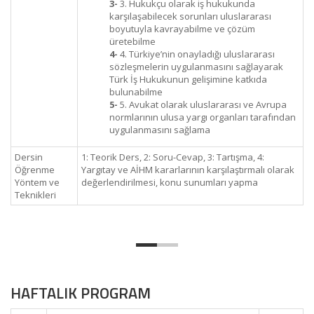
3-
3. Hukukçu olarak iş hukukunda
karşılaşabilecek sorunları uluslararası
boyutuyla kavrayabilme ve çözüm
üretebilme
4-
4. Türkiye’nin onayladığı uluslararası
sözleşmelerin uygulanmasını sağlayarak
Türk İş Hukukunun gelişimine katkıda
bulunabilme
5-
5. Avukat olarak uluslararası ve Avrupa
normlarının ulusa yargı organları tarafından
uygulanmasını sağlama
Dersin
1: Teorik Ders, 2: Soru-Cevap, 3: Tartışma, 4:
Öğrenme
Yargıtay ve AİHM kararlarının karşılaştırmalı olarak
Yöntem ve
değerlendirilmesi, konu sunumları yapma
Teknikleri
HAFTALIK PROGRAM