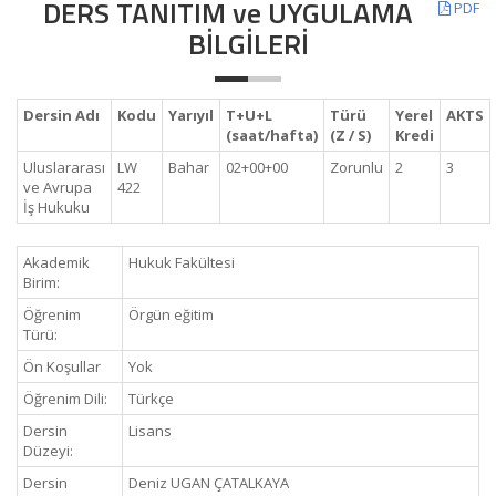
DERS TANITIM ve UYGULAMA
PDF
BİLGİLERİ
Dersin Adı
Kodu
Yarıyıl
T+U+L
Türü
Yerel
AKTS
(saat/hafta)
(Z / S)
Kredi
Uluslararası
LW
Bahar
02+00+00
Zorunlu
2
3
ve Avrupa
422
İş Hukuku
Akademik
Hukuk Fakültesi
Birim:
Öğrenim
Örgün eğitim
Türü:
Ön Koşullar
Yok
Öğrenim Dili:
Türkçe
Dersin
Lisans
Düzeyi:
Dersin
Deniz UGAN ÇATALKAYA