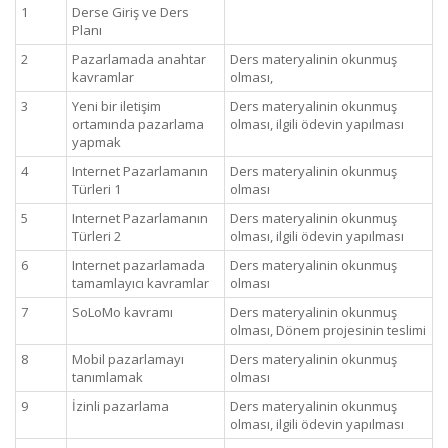
1
Derse Giriş ve Ders
Planı
2
Pazarlamada anahtar
Ders materyalinin okunmuş
kavramlar
olması,
3
Yeni bir iletişim
Ders materyalinin okunmuş
ortamında pazarlama
olması, ilgili ödevin yapılması
yapmak
4
Internet Pazarlamanın
Ders materyalinin okunmuş
Türleri 1
olması
5
Internet Pazarlamanın
Ders materyalinin okunmuş
Türleri 2
olması, ilgili ödevin yapılması
6
Internet pazarlamada
Ders materyalinin okunmuş
tamamlayıcı kavramlar
olması
7
SoLoMo kavramı
Ders materyalinin okunmuş
olması, Dönem projesinin teslimi
8
Mobil pazarlamayı
Ders materyalinin okunmuş
tanımlamak
olması
9
İzinli pazarlama
Ders materyalinin okunmuş
olması, ilgili ödevin yapılması