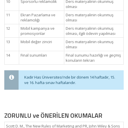
10
Sporsorlu reklamcılık
Ders materyalinin okunmuş
olması
11
Ekran Pazarlama ve
Ders materyalinin okunmuş
reklamcılığı
olması
12
Mobil kampanya ve
Ders materyalinin okunmuş
promosyonlar
olması, ilgili ödevin yapılması
13
Mobil değer zinciri
Ders materyalinin okunmuş
olması
14
Final sunumları
Final sunumu hazırlığı ve geçmiş
konuların tekrarı
Kadir Has Üniversitesi'nde bir dönem 14 haftadır, 15.
ve 16. hafta sınav haftalarıdır.
ZORUNLU ve ÖNERİLEN OKUMALAR
Scott D. M., The New Rules of Marketing and PR, John Wiley & Sons