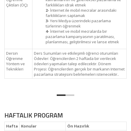
Çıktıları (ÖÇ):
farklılıkları idrak etmek
2-
İnternet ile mobil mecralar arasındaki
farklılıkların saptamak
3-
Yeni Medya üzerindeki pazarlama
türlerinin öğrenmek
4-
İnternet ve mobil mecralarda bir
pazarlama kampanyasının yaratılması,
planlanması, geliştirilmesi ve lanse etmek
Dersin
Ders Sunumları ve etkileşimli öğrenci oturumları
Öğrenme
Ödevler: Öğrencilerden 2 haftada bir verilecek
Yöntem ve
ödevleri yapmaları talep edilecektir. Dönem
Teknikleri
Projesi: Öğrencilerden gerçek bir markanın Internet
pazarlama stratejisini belirlemeleri istenecektir..
HAFTALIK PROGRAM
Hafta
Konular
Ön Hazırlık