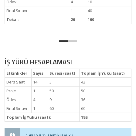
Ödev
4
10
Final Sınavı
1
40
Total:
20
100
İŞ YÜKÜ HESAPLAMASI
Etkinlikler
Sayısı
Süresi (saat)
Toplam İş Yükü (saat)
Ders Saati
14
3
42
Proje
1
50
50
Ödev
4
9
36
Final Sınavı
1
60
60
Toplam İş Yükü (saat):
188
1 AKTS = 25 saatlik iş yükü