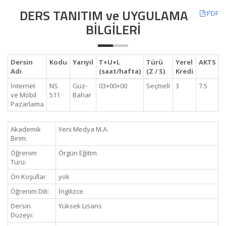
DERS TANITIM ve UYGULAMA
PDF
BİLGİLERİ
Dersin
Kodu
Yarıyıl
T+U+L
Türü
Yerel
AKTS
Adı
(saat/hafta)
(Z / S)
Kredi
İnternet
NS
Güz-
03+00+00
Seçmeli
3
7.5
ve Mobil
511
Bahar
Pazarlama
Akademik
Yeni Medya M.A.
Birim:
Öğrenim
Örgün Eğitim
Türü:
Ön Koşullar
yok
Öğrenim Dili:
İngilizce
Dersin
Yüksek Lisans
Düzeyi: