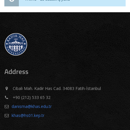
Address
Cibali Mah. Kadir Has Cad. 34083 Fatih-İstanbul
+90 (212) 533 65 32
danisma@khas.edu.tr
khas@hs01.kep.tr