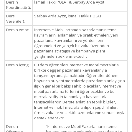
Dersin
İsmail Hakkı POLAT & Serbay Arda Ayzit
Koordinatörü:
Dersi
Serbay Arda Ayzit, İsmail Hakkı POLAT
Veren(ler):
Dersin Amacı:
İnternet ve Mobil ortamda pazarlamanın temel
kavramlarını anlamaları ve pratik etmeleri, yeni
pazarlama kavramlarını ve yöntemlerini
öğrenmeleri ve gerçek bir vaka üzerinden
pazarlama stratejisi ve kampanya planı
geliştirmeleri beklenmektedir.
Dersin İçeriği:
Bu ders öğrencileri Internet ve mobil mecralarla
birlikte değişen pazarlama kavramlarıyla
tanıştırmayı amaçlamaktadır. Öğrenciler dönem
boyunca bu yeni mecralarda pazarlama anlayışına
ilişkin genel bir bakış sahibi olacaklar, Internet ve
mobil pazarlama türlerini öğrenecekler ve bu
mecralara ilişkin tamamlayıcı kavramlarla
tanışacaklardır. Derste anlatılan teorik bilgiler,
Internet ve mobil mecralara ilişkin çeşitli filmler,
örnek vakalar ve sektör uzmanlarının sunumlarıyla
desteklenecektir.
Dersin
1-
İnternet ve Mobil Pazarlamanın temel
Öğrenme
kavramlarının ve geleneksel pazarlama ile