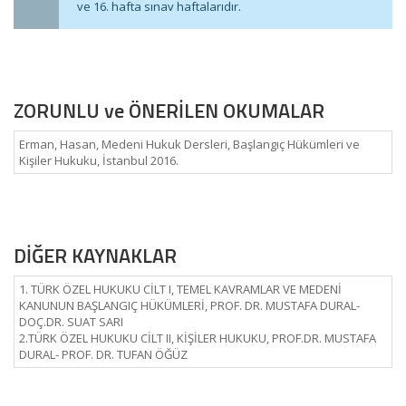
ve 16. hafta sınav haftalarıdır.
ZORUNLU ve ÖNERİLEN OKUMALAR
Erman, Hasan, Medeni Hukuk Dersleri, Başlangıç Hükümleri ve
Kişiler Hukuku, İstanbul 2016.
DİĞER KAYNAKLAR
1. TÜRK ÖZEL HUKUKU CİLT I, TEMEL KAVRAMLAR VE MEDENİ
KANUNUN BAŞLANGIÇ HÜKÜMLERİ, PROF. DR. MUSTAFA DURAL-
DOÇ.DR. SUAT SARI
2.TÜRK ÖZEL HUKUKU CİLT II, KİŞİLER HUKUKU, PROF.DR. MUSTAFA
DURAL- PROF. DR. TUFAN ÖĞÜZ