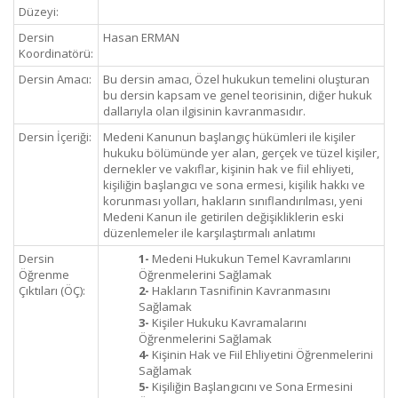
Düzeyi:
Dersin
Hasan ERMAN
Koordinatörü:
Dersin Amacı:
Bu dersin amacı, Özel hukukun temelini oluşturan
bu dersin kapsam ve genel teorisinin, diğer hukuk
dallarıyla olan ilgisinin kavranmasıdır.
Dersin İçeriği:
Medeni Kanunun başlangıç hükümleri ile kişiler
hukuku bölümünde yer alan, gerçek ve tüzel kişiler,
dernekler ve vakıflar, kişinin hak ve fiil ehliyeti,
kişiliğin başlangıcı ve sona ermesi, kişilik hakkı ve
korunması yolları, hakların sınıflandırılması, yeni
Medeni Kanun ile getirilen değişikliklerin eski
düzenlemeler ile karşılaştırmalı anlatımı
Dersin
1-
Medeni Hukukun Temel Kavramlarını
Öğrenme
Öğrenmelerini Sağlamak
Çıktıları (ÖÇ):
2-
Hakların Tasnifinin Kavranmasını
Sağlamak
3-
Kişiler Hukuku Kavramalarını
Öğrenmelerini Sağlamak
4-
Kişinin Hak ve Fiil Ehliyetini Öğrenmelerini
Sağlamak
5-
Kişiliğin Başlangıcını ve Sona Ermesini