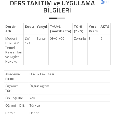
DERS TANITIM ve UYGULAMA
PDF
BİLGİLERİ
Dersin
Kodu
Yarıyıl
T+U+L
Türü
Yerel
AKTS
Adı
(saat/hafta)
(Z / S)
Kredi
Medeni
LW
Bahar
03+01+00
Zorunlu
3
6
Hukukun
121
Temel
Kavramları
ve Kişiler
Hukuku
Akademik
Hukuk Fakültesi
Birim:
Öğrenim
Örgün eğitim
Türü:
Ön Koşullar
Yok
Öğrenim Dili:
Türkçe
Dersin
Lisans