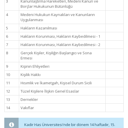
3
Kanunlaştırma Hareketleri, Medeni Kanun ve
Borçlar Hukukunun Bütünlüğü
4
Medeni Hukukun Kaynakları ve Kanunların
Uygulanması
5
Hakların Kazanılması
6
Hakların Korunması, Hakların Kaybedilmesi - 1
7
Hakların Korunması, Hakların Kaybedilmesi - 2
8
Gerçek Kişiler, Kişiliğin Başlangıcı ve Sona
Ermesi
9
Kişinin Ehliyetleri
10
Kişilik Hakkı
11
Hısımlık ve İkametgah, Kişisel Durum Sicili
12
Tüzel Kişilere İlişkin Genel Esaslar
13
Dernekler
14
Vakıflar
Kadir Has Üniversitesi'nde bir dönem 14 haftadır, 15.