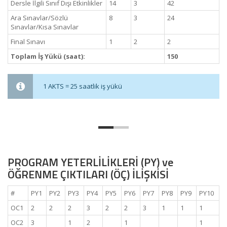
Dersle İlgili Sınıf Dışı Etkinlikler
14
3
42
Ara Sınavlar/Sözlü
8
3
24
Sınavlar/Kısa Sınavlar
Final Sınavı
1
2
2
Toplam İş Yükü (saat):
150
1 AKTS = 25 saatlik iş yükü
PROGRAM YETERLİLİKLERİ (PY) ve
ÖĞRENME ÇIKTILARI (ÖÇ) İLİŞKİSİ
#
PY1
PY2
PY3
PY4
PY5
PY6
PY7
PY8
PY9
PY10
OC1
2
2
2
3
2
2
3
1
1
1
OC2
3
1
2
1
1