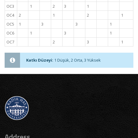
OC3
1
2
3
1
OC4
2
1
2
1
OC5
1
3
3
1
OC6
1
3
1
OC7
2
3
1
Katkı Düzeyi:
1 Düşük, 2 Orta, 3 Yüksek
Address