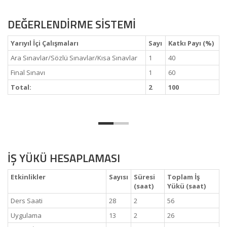
DEĞERLENDİRME SİSTEMİ
Yarıyıl İçi Çalışmaları
Sayı
Katkı Payı (%)
Ara Sınavlar/Sözlü Sınavlar/Kısa Sınavlar
1
40
Final Sınavı
1
60
Total:
2
100
İŞ YÜKÜ HESAPLAMASI
Etkinlikler
Sayısı
Süresi
Toplam İş
(saat)
Yükü (saat)
Ders Saati
28
2
56
Uygulama
13
2
26