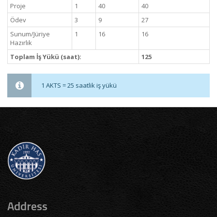
Proje
1
40
40
Ödev
3
9
27
Sunum/Jüriye
1
16
16
Hazırlık
Toplam İş Yükü (saat):
125
1 AKTS = 25 saatlik iş yükü
Address