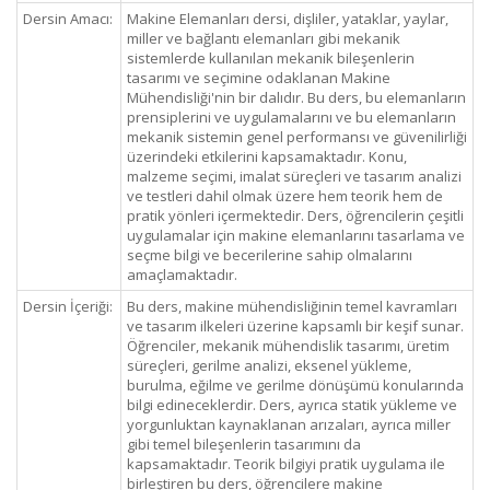
Dersin Amacı:
Makine Elemanları dersi, dişliler, yataklar, yaylar,
miller ve bağlantı elemanları gibi mekanik
sistemlerde kullanılan mekanik bileşenlerin
tasarımı ve seçimine odaklanan Makine
Mühendisliği'nin bir dalıdır. Bu ders, bu elemanların
prensiplerini ve uygulamalarını ve bu elemanların
mekanik sistemin genel performansı ve güvenilirliği
üzerindeki etkilerini kapsamaktadır. Konu,
malzeme seçimi, imalat süreçleri ve tasarım analizi
ve testleri dahil olmak üzere hem teorik hem de
pratik yönleri içermektedir. Ders, öğrencilerin çeşitli
uygulamalar için makine elemanlarını tasarlama ve
seçme bilgi ve becerilerine sahip olmalarını
amaçlamaktadır.
Dersin İçeriği:
Bu ders, makine mühendisliğinin temel kavramları
ve tasarım ilkeleri üzerine kapsamlı bir keşif sunar.
Öğrenciler, mekanik mühendislik tasarımı, üretim
süreçleri, gerilme analizi, eksenel yükleme,
burulma, eğilme ve gerilme dönüşümü konularında
bilgi edineceklerdir. Ders, ayrıca statik yükleme ve
yorgunluktan kaynaklanan arızaları, ayrıca miller
gibi temel bileşenlerin tasarımını da
kapsamaktadır. Teorik bilgiyi pratik uygulama ile
birleştiren bu ders, öğrencilere makine