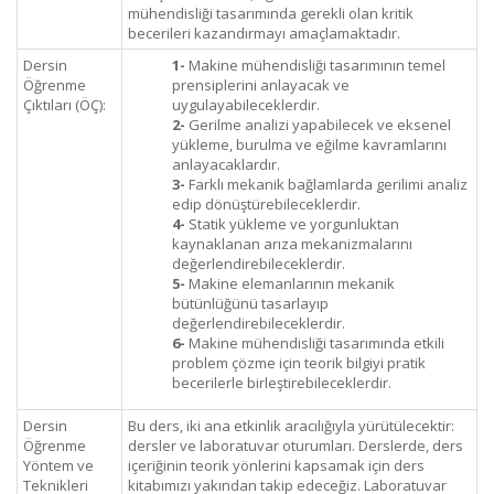
mühendisliği tasarımında gerekli olan kritik
becerileri kazandırmayı amaçlamaktadır.
Dersin
1-
Makine mühendisliği tasarımının temel
Öğrenme
prensiplerini anlayacak ve
Çıktıları (ÖÇ):
uygulayabileceklerdir.
2-
Gerilme analizi yapabilecek ve eksenel
yükleme, burulma ve eğilme kavramlarını
anlayacaklardır.
3-
Farklı mekanik bağlamlarda gerilimi analiz
edip dönüştürebileceklerdir.
4-
Statik yükleme ve yorgunluktan
kaynaklanan arıza mekanizmalarını
değerlendirebileceklerdir.
5-
Makine elemanlarının mekanik
bütünlüğünü tasarlayıp
değerlendirebileceklerdir.
6-
Makine mühendisliği tasarımında etkili
problem çözme için teorik bilgiyi pratik
becerilerle birleştirebileceklerdir.
Dersin
Bu ders, iki ana etkinlik aracılığıyla yürütülecektir:
Öğrenme
dersler ve laboratuvar oturumları. Derslerde, ders
Yöntem ve
içeriğinin teorik yönlerini kapsamak için ders
Teknikleri
kitabımızı yakından takip edeceğiz. Laboratuvar