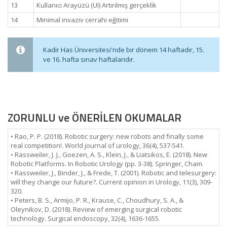
13
Kullanıcı Arayüzü (UI) Artırılmış gerçeklik
14
Minimal invaziv cerrahi eğitimi
Kadir Has Üniversitesi'nde bir dönem 14 haftadır, 15.
ve 16. hafta sınav haftalarıdır.
ZORUNLU ve ÖNERİLEN OKUMALAR
• Rao, P. P. (2018). Robotic surgery: new robots and finally some
real competition!. World journal of urology, 36(4), 537-541.
• Rassweiler, J. J., Goezen, A. S., Klein, J., & Liatsikos, E. (2018). New
Robotic Platforms. In Robotic Urology (pp. 3-38). Springer, Cham.
• Rassweiler, J., Binder, J., & Frede, T. (2001). Robotic and telesurgery:
will they change our future?. Current opinion in Urology, 11(3), 309-
320.
• Peters, B. S., Armijo, P. R., Krause, C., Choudhury, S. A., &
Oleynikov, D. (2018). Review of emerging surgical robotic
technology. Surgical endoscopy, 32(4), 1636-1655.