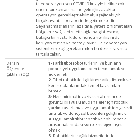
teleoperasyon son COVID19 kriziyle birlikte çok
önemli bir kavram haline gelmiştir. Uzaktan
operasyon gerçekleştirebilmek, aşağıdaki gibi
birçok avantajı beraberinde getirmektedir
Seyahat masraflarını azaltma, yetersiz hizmet alan
bölgelere sağlık hizmeti sağlama gibi. Ayrıca,
bulaşıcı bir hastalık durumunda her ikisini de
koruyan cerrah ve hastayı ayırır. Teleoperasyon
sistemleri ve ağ gereksinimleri bu ders sırasında
tartışılacaktır.
Dersin
1-
Farklı tıbbi robot türlerini ve bunların
Öğrenme
potansiyel uygulamalarını tanımlamak ve
Çıktıları (ÖÇ):
açıklamak
2-
Tıbbi robotik ile ilgili kinematik, dinamik ve
kontrol alanlarındaki temel kavramları
bilmek
3-
Hem minimal invaziv cerrahi hem de
görüntü kılavuzlu müdahaleler için robotik
yardım tasarlamak ve uygulamak için gerekli
analitik ve deneysel becerileri geliştirmek
4-
Uygulamalı tıbbi robotik ve tıbbi robotik
araştırmalarındaki son teknolojiye aşina
olmak
5-
Robotiklerin sağlık hizmetlerinde