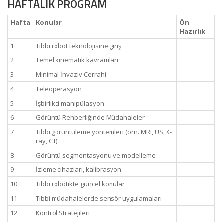
HAFTALIK PROGRAM
Hafta
Konular
Ön
Hazırlık
1
Tıbbi robot teknolojisine giriş
2
Temel kinematik kavramları
3
Minimal İnvaziv Cerrahi
4
Teleoperasyon
5
İşbirlikçi manipülasyon
6
Görüntü Rehberliğinde Müdahaleler
7
Tıbbi görüntüleme yöntemleri (örn. MRI, US, X-
ray, CT)
8
Görüntü segmentasyonu ve modelleme
9
İzleme cihazları, kalibrasyon
10
Tıbbi robotikte güncel konular
11
Tıbbi müdahalelerde sensör uygulamaları
12
Kontrol Stratejileri