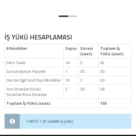
İŞ YÜKÜ HESAPLAMASI
Etkinlikler
Sayısı
Süresi
Toplam İş
(saat)
Yükü (saat)
Ders Saati
14
3
42
Sunum/Jüriye Hazırlık
1
30
30
Dersle İlgili Sınıf Dışı Etkinlikler
10
2
20
Ara Sınavlar/Sözlü
2
29
58
Sınavlar/Kısa Sınavlar
Toplam İş Yükü (saat):
150
1 AKTS = 25 saatlik iş yükü