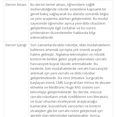
Dersin Amacı:
Bu dersin temel amacı, öğrencilere sağlık
mühendisliğinde robotik sistemlere kapsamlı bir
genel bakış sağlayarak bu alanda uzmanlık bilgisi
ve yeni araştırma alanları geliştirmektir. Bu modül
sayesinde öğrenciler ayrıca yeni tıbbi cihazların
geliştirilmesiyle ilgili zorluklar ve bu süreci
yönlendiren düzenlemeler hakkında bilgi
edineceklerdir.
Dersin İçeriği:
Son zamanlarda tıbbi robotlar, tıbbi müdahalelerin
kalitesini artırmak için tıpta çok önemli araçlar
haline gelmiştir. Algılama teknolojileri ve robotik
kontrol ile birlikte gelen çeşitli yetenekler cerrahi
hassasiyeti büyük ölçüde artırmaktadır. Bu
nedenle, tüm müdahalelerde cerrahi hassasiyeti
artırmak için yeni cerrahi ve tıbbi robotlar
geliştirilmektedir. Da Vinci (Intuitive Surgical) ile
başlayan trend, CMR Surgical'dan Verius ile devam
etmekte ve Medtronic Hugo RAS sistemi son
teknolojiyi geliştirmektedir. Bu derste, mevcut
cerrahi robotların ortak özelliklerini son literatürü
ve ticari cihazları inceleyerek araştıracağız.
Kameralar, kuvvet/tork sensörleri ve kontrol
stratejileri gibi bir cerrahi robot geliştirmek için
gerekli olan teknolojiler tartışılacaktır. Ayrıca,