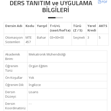
DERS TANITIM ve UYGULAMA
PDF
BİLGİLERİ
Dersin Adı
Kodu
Yarıyıl
T+U+L
Türü
Yerel
AKTS
(saat/hafta)
(Z / S)
Kredi
Otomasyon
MTE
Bahar
03+00+00
Seçmeli
3
5
Sistemleri
457
Akademik
Mekatronik Mühendisliği
Birim:
Öğrenim
Örgün Eğitim
Türü:
Ön Koşullar
Yok
Öğrenim Dili:
İngilizce
Dersin
Lisans
Düzeyi:
Dersin
- -
Koordinatörü: