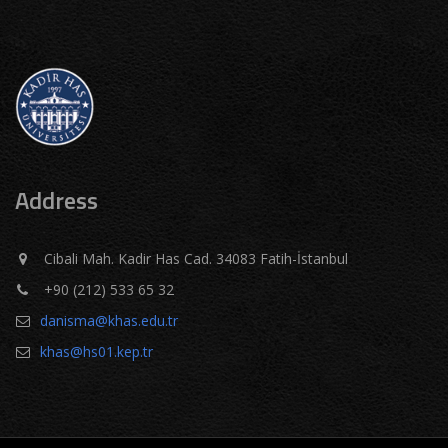
Address
Cibali Mah. Kadir Has Cad. 34083 Fatih-İstanbul
+90 (212) 533 65 32
danisma@khas.edu.tr
khas@hs01.kep.tr