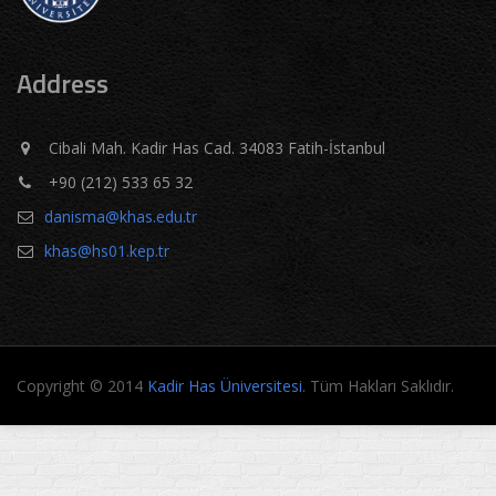
Address
Cibali Mah. Kadir Has Cad. 34083 Fatih-İstanbul
+90 (212) 533 65 32
danisma@khas.edu.tr
khas@hs01.kep.tr
Copyright © 2014
Kadir Has Üniversitesi
. Tüm Hakları Saklıdır.