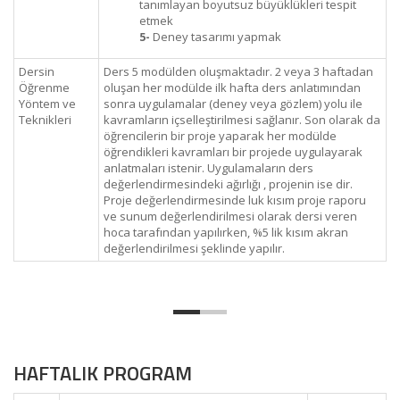
tanımlayan boyutsuz büyüklükleri tespit
etmek
5-
Deney tasarımı yapmak
Dersin
Ders 5 modülden oluşmaktadır. 2 veya 3 haftadan
Öğrenme
oluşan her modülde ilk hafta ders anlatımından
Yöntem ve
sonra uygulamalar (deney veya gözlem) yolu ile
Teknikleri
kavramların içselleştirilmesi sağlanır. Son olarak da
öğrencilerin bir proje yaparak her modülde
öğrendikleri kavramları bir projede uygulayarak
anlatmaları istenir. Uygulamaların ders
değerlendirmesindeki ağırlığı , projenin ise dir.
Proje değerlendirmesinde luk kısım proje raporu
ve sunum değerlendirilmesi olarak dersi veren
hoca tarafından yapılırken, %5 lik kısım akran
değerlendirilmesi şeklinde yapılır.
HAFTALIK PROGRAM