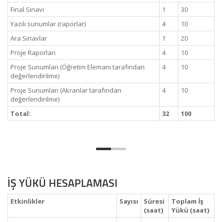
Final Sınavı
1
30
Yazılı sunumlar (raporlar)
4
10
Ara Sınavlar
1
20
Proje Raporları
4
10
Proje Sunumları (Öğretim Elemanı tarafından
4
10
değerlendirilme)
Proje Sunumları (Akranlar tarafından
4
10
değerlendirilme)
Total:
32
100
İŞ YÜKÜ HESAPLAMASI
Etkinlikler
Sayısı
Süresi
Toplam İş
(saat)
Yükü (saat)