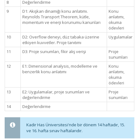
8
Değerlendirme
9
D1: Akışkan dinamiği konu anlatımı.
Konu
Reynolds Transport Theorem, kütle,
anlatımı,
momentum ve enerji korunumu kanunları
okuma
ödevleri
10
D2: Overflow deneyi, düz tabaka üzerine
Uygulamalar
etkiyen kuvvetler. Proje tanıtımı
11
D3: Proje sunumları, fikir alış verişi
Proje
sunumları
12
E1: Dimensional analysis, modelleme ve
Konu
benzerlik konu anlatımı
anlatımı,
okuma
ödevleri
13
E2: Uygulamalar, proje sunumları ve
Proje
değerlendirme
sunumları
14
Değerlendirme
Kadir Has Üniversitesi'nde bir dönem 14 haftadır, 15.
ve 16. hafta sınav haftalarıdır.