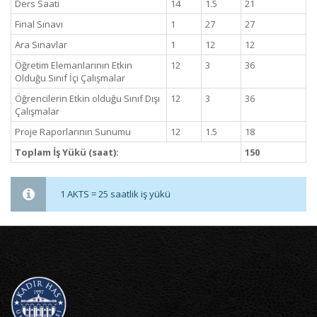
Ders Saati
14
1.5
21
Final Sınavı
1
27
27
Ara Sınavlar
1
12
12
Öğretim Elemanlarının Etkin
12
3
36
Olduğu Sınıf İçi Çalışmalar
Öğrencilerin Etkin olduğu Sınıf Dışı
12
3
36
Çalışmalar
Proje Raporlarının Sunumu
12
1.5
18
Toplam İş Yükü (saat):
150
1 AKTS = 25 saatlik iş yükü