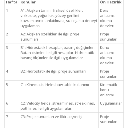
Hafta
Konular
Ön Hazırlık
1
A1: Akışkan tanımı, fiziksel özellikler,
Ders
vizkosite, yoğunluk, yüzey gerilimi
anlatımı,
kavramlarının anlatılması, su-nişasta deneyi
okuma
uygulaması
ödevleri
2
A2: Akışkan özellikleri ile ilgili proje
Proje
sunumları
sunumları
3
B1: Hidrostatik hesaplar, basınç değişimleri.
Konu
Batan cisimler ile ilgili hesaplar. Hidrostatik
anlatımı,
basınç ölçümleri ile ilgili uygulamalar
okuma
ödevleri
4
B2: Hidrostatik ile ilgili proje sunumları
Proje
sunumları
5
C1: Kinematik. Heleshaw table kullanımı
Kinematik
konu
anlatımı
6
C2: Velocity fields, streamlines, streaklines,
Uygulamalar
pathlines ile ilgili uygulamalar.
7
C3: Proje sunumları ve fikir alışverişi
Proje
sunumları