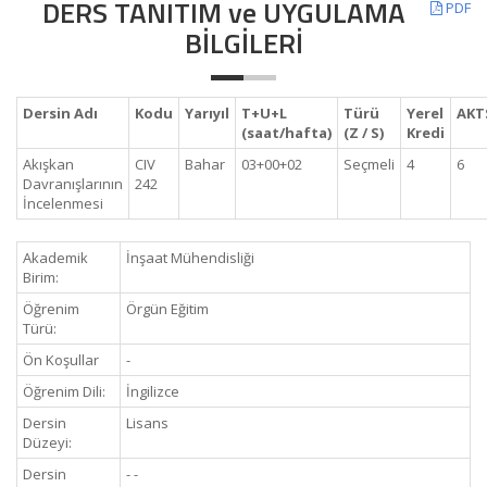
DERS TANITIM ve UYGULAMA
PDF
BİLGİLERİ
Dersin Adı
Kodu
Yarıyıl
T+U+L
Türü
Yerel
AKT
(saat/hafta)
(Z / S)
Kredi
Akışkan
CIV
Bahar
03+00+02
Seçmeli
4
6
Davranışlarının
242
İncelenmesi
Akademik
İnşaat Mühendisliği
Birim:
Öğrenim
Örgün Eğitim
Türü:
Ön Koşullar
-
Öğrenim Dili:
İngilizce
Dersin
Lisans
Düzeyi:
Dersin
- -