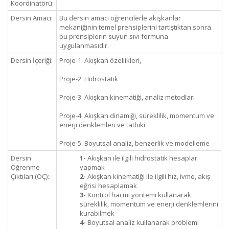
Koordinatörü:
Dersin Amacı:
Bu dersin amacı öğrencilerle akışkanlar
mekaniğinin temel prensiplerini tartıştıktan sonra
bu prensiplerin suyun sıvı formuna
uygulanmasıdır.
Dersin İçeriği:
Proje-1: Akışkan özellikleri,
Proje-2: Hidrostatik
Proje-3: Akışkan kinematiği, analiz metodları
Proje-4: Akışkan dinamiği, süreklilik, momentum ve
enerji denklemleri ve tatbiki
Proje-5: Boyutsal analiz, benzerlik ve modelleme
Dersin
1-
Akışkan ile ilgili hidrostatik hesaplar
Öğrenme
yapmak
Çıktıları (ÖÇ):
2-
Akışkan kinematiği ile ilgili hız, ivme, akış
eğrisi hesaplamak
3-
Kontrol hacmi yöntemi kullanarak
süreklilik, momentum ve enerji denklemlerini
kurabilmek
4-
Boyutsal analiz kullanarak problemi