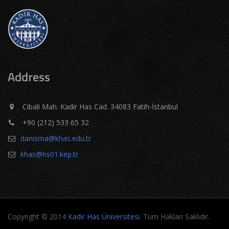
Address
Cibali Mah. Kadir Has Cad. 34083 Fatih-İstanbul
+90 (212) 533 65 32
danisma@khas.edu.tr
khas@hs01.kep.tr
Copyright © 2014
Kadir Has Üniversitesi
. Tüm Hakları Saklıdır.