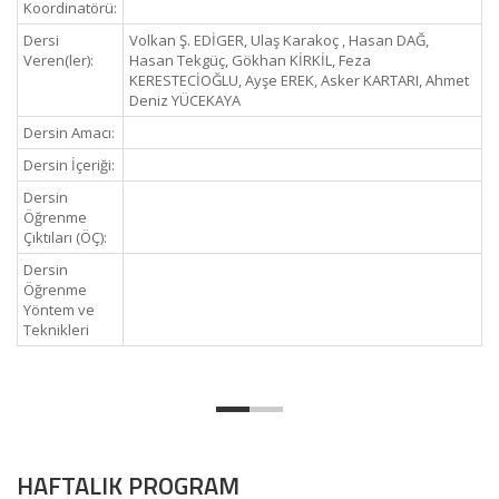
Koordinatörü:
Dersi
Volkan Ş. EDİGER, Ulaş Karakoç , Hasan DAĞ,
Veren(ler):
Hasan Tekgüç, Gökhan KİRKİL, Feza
KERESTECİOĞLU, Ayşe EREK, Asker KARTARI, Ahmet
Deniz YÜCEKAYA
Dersin Amacı:
Dersin İçeriği:
Dersin
Öğrenme
Çıktıları (ÖÇ):
Dersin
Öğrenme
Yöntem ve
Teknikleri
HAFTALIK PROGRAM