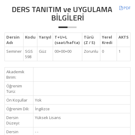
DERS TANITIM ve UYGULAMA
PDF
BİLGİLERİ
Dersin
Kodu
Yarıyıl
T+U+L
Türü
Yerel
AKTS
Adı
(saat/hafta)
(Z / S)
Kredi
Seminer
SGS
Güz
00+00+00
Zorunlu
0
1
598
Akademik
Birim:
Öğrenim
Türü:
Ön Koşullar
Yok
Öğrenim Dili:
İngilizce
Dersin
Yüksek Lisans
Düzeyi:
Dersin
- -