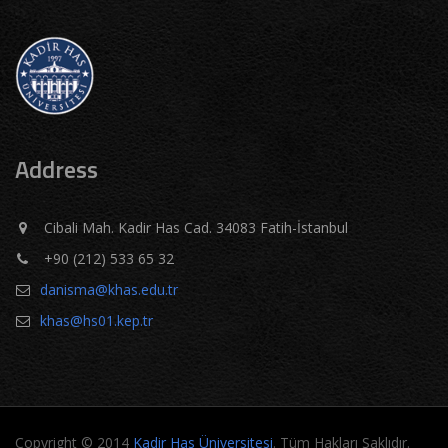
Address
Cibali Mah. Kadir Has Cad. 34083 Fatih-İstanbul
+90 (212) 533 65 32
danisma@khas.edu.tr
khas@hs01.kep.tr
Copyright © 2014
Kadir Has Üniversitesi
. Tüm Hakları Saklıdır.