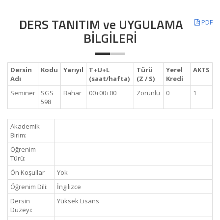
DERS TANITIM ve UYGULAMA
PDF
BİLGİLERİ
Dersin
Kodu
Yarıyıl
T+U+L
Türü
Yerel
AKTS
Adı
(saat/hafta)
(Z / S)
Kredi
Seminer
SGS
Bahar
00+00+00
Zorunlu
0
1
598
Akademik
Birim:
Öğrenim
Türü:
Ön Koşullar
Yok
Öğrenim Dili:
İngilizce
Dersin
Yüksek Lisans
Düzeyi: