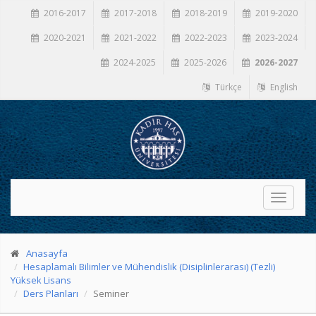
2016-2017
2017-2018
2018-2019
2019-2020
2020-2021
2021-2022
2022-2023
2023-2024
2024-2025
2025-2026
2026-2027
Türkçe
English
Toggle
navigati
Anasayfa
Hesaplamalı Bilimler ve Mühendislik (Disiplinlerarası) (Tezli)
Yüksek Lisans
Ders Planları
Seminer