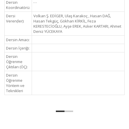
Dersin
- -
Koordinatörü:
Dersi
Volkan Ş. EDİGER, Ulaş Karakoç , Hasan DAĞ,
Veren(ler):
Hasan Tekgüç, Gökhan KİRKİL, Feza
KERESTECİOĞLU, Ayşe EREK, Asker KARTARI, Ahmet
Deniz YÜCEKAYA
Dersin Amacı:
Dersin İçeriği:
Dersin
Öğrenme
Çıktıları (ÖÇ):
Dersin
Öğrenme
Yöntem ve
Teknikleri