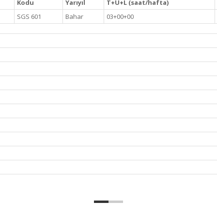
Kodu
Yarıyıl
T+U+L (saat/hafta)
SGS 601
Bahar
03+00+00