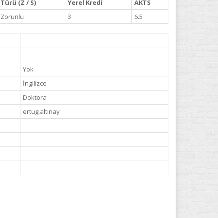
Türü (Z / S)
Yerel Kredi
AKTS
Zorunlu
3
6.5
Yok
İngilizce
Doktora
ertug.altinay