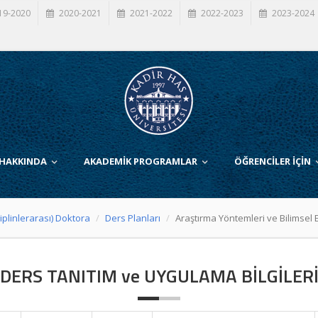
19-2020
2020-2021
2021-2022
2022-2023
2023-2024
 HAKKINDA
AKADEMİK PROGRAMLAR
ÖĞRENCİLER İÇİN
iplinlerarası) Doktora
Ders Planları
Araştırma Yöntemleri ve Bilimsel E
DERS TANITIM ve UYGULAMA BİLGİLER