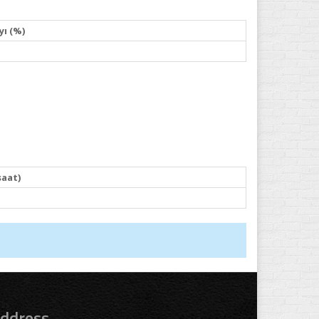
yı (%)
saat)
ddress