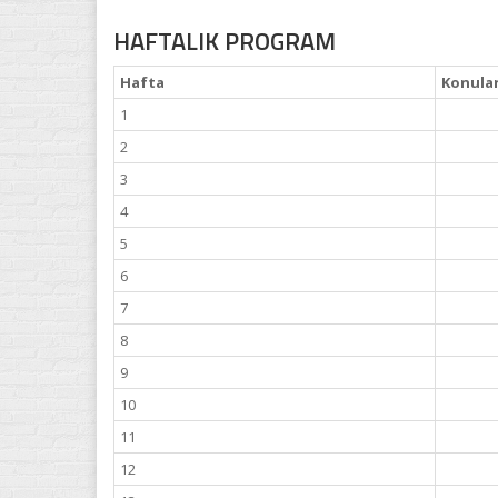
HAFTALIK PROGRAM
Hafta
Konula
1
2
3
4
5
6
7
8
9
10
11
12