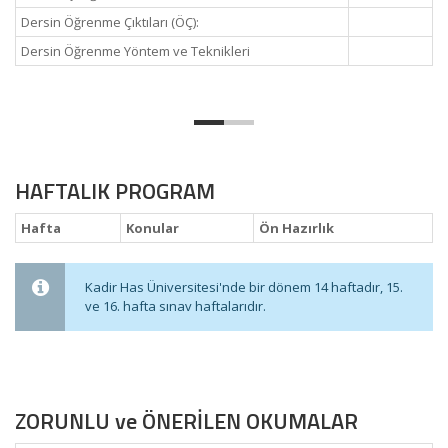
Dersin Öğrenme Çıktıları (ÖÇ):
Dersin Öğrenme Yöntem ve Teknikleri
HAFTALIK PROGRAM
Hafta
Konular
Ön Hazırlık
Kadir Has Üniversitesi'nde bir dönem 14 haftadır, 15.
ve 16. hafta sınav haftalarıdır.
ZORUNLU ve ÖNERİLEN OKUMALAR