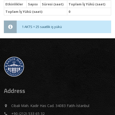
Etkinlikler
Sayısı
Süresi (saat)
Toplam İş Yükü (saat)
Toplam İş Yükü (saat):
0
1 AKTS = 25 saatlik iş yükü
Address
Cibali Mah. Kadir Has Cad. 34083 Fatih-İstanbul
+90 (212) 533 65 32