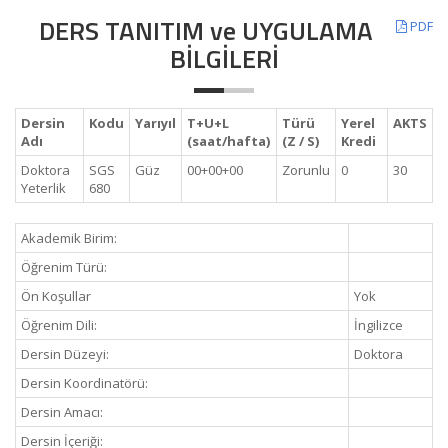
DERS TANITIM ve UYGULAMA
PDF
BİLGİLERİ
Dersin
Kodu
Yarıyıl
T+U+L
Türü
Yerel
AKTS
Adı
(saat/hafta)
(Z / S)
Kredi
Doktora
SGS
Güz
00+00+00
Zorunlu
0
30
Yeterlik
680
Akademik Birim:
Öğrenim Türü:
Ön Koşullar
Yok
Öğrenim Dili:
İngilizce
Dersin Düzeyi:
Doktora
Dersin Koordinatörü:
Dersin Amacı:
Dersin İçeriği: