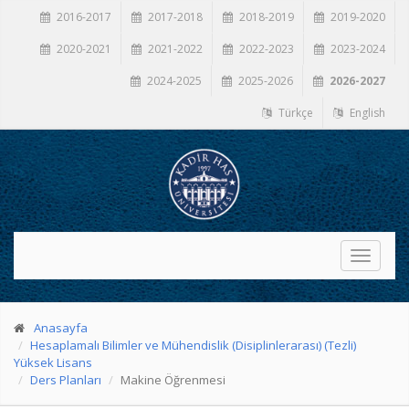
2016-2017
2017-2018
2018-2019
2019-2020
2020-2021
2021-2022
2022-2023
2023-2024
2024-2025
2025-2026
2026-2027
Türkçe
English
Toggle
navigati
Anasayfa
Hesaplamalı Bilimler ve Mühendislik (Disiplinlerarası) (Tezli)
Yüksek Lisans
Ders Planları
Makine Öğrenmesi