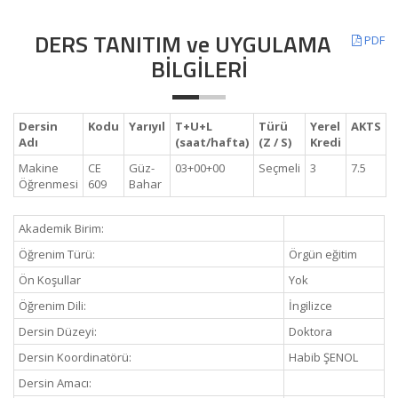
DERS TANITIM ve UYGULAMA
PDF
BİLGİLERİ
Dersin
Kodu
Yarıyıl
T+U+L
Türü
Yerel
AKTS
Adı
(saat/hafta)
(Z / S)
Kredi
Makine
CE
Güz-
03+00+00
Seçmeli
3
7.5
Öğrenmesi
609
Bahar
Akademik Birim:
Öğrenim Türü:
Örgün eğitim
Ön Koşullar
Yok
Öğrenim Dili:
İngilizce
Dersin Düzeyi:
Doktora
Dersin Koordinatörü:
Habib ŞENOL
Dersin Amacı: