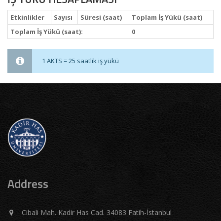
Etkinlikler
Sayısı
Süresi (saat)
Toplam İş Yükü (saat)
Toplam İş Yükü (saat):
0
1 AKTS = 25 saatlik iş yükü
Address
Cibali Mah. Kadir Has Cad. 34083 Fatih-İstanbul