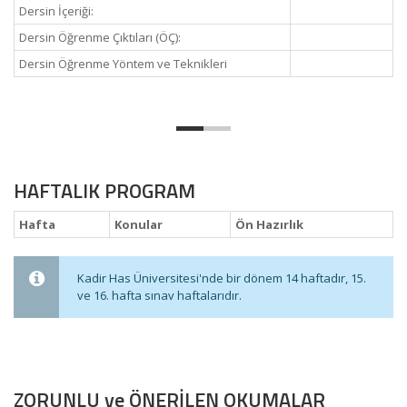
Dersin İçeriği:
Dersin Öğrenme Çıktıları (ÖÇ):
Dersin Öğrenme Yöntem ve Teknikleri
HAFTALIK PROGRAM
Hafta
Konular
Ön Hazırlık
Kadir Has Üniversitesi'nde bir dönem 14 haftadır, 15.
ve 16. hafta sınav haftalarıdır.
ZORUNLU ve ÖNERİLEN OKUMALAR