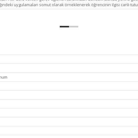
ğindeki uygulamaları somut olarak örneklenerek öğrencinin ilgisi canlı tutul
unum