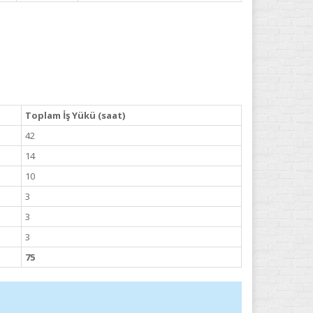
Toplam İş Yükü (saat)
42
14
10
3
3
3
75