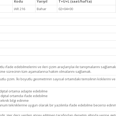
Kodu
Yarıyıl
T+U+L (saat/hafta)
IAR 216
Bahar
02+04+00
utlu ifade edebilmelerini ve ileri çizim araçlarıylai ile tanışmalarını sağl
 etme sürecinin tüm aşamalarına hakim olmalarını sağlamak.
oyutlu çizim. İki boyutlu geometrinin sayısal ortamdaki temsilinin köklerini
 dijital ortama adapte edebilme
i dijital ortamda ifade edebilme
teknik bilgi edinme
i sunum tekniklerine uygun olarak bir yazılımla ifade edebilme becerisi edin
dir. Her ders verilen görev eğitmen tarafından denetim altında yerine geti