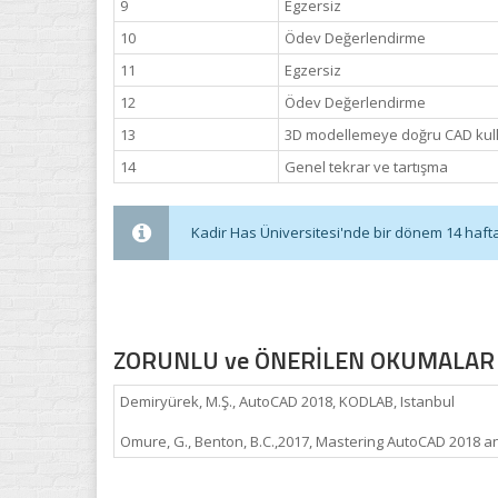
9
Egzersiz
10
Ödev Değerlendirme
11
Egzersiz
12
Ödev Değerlendirme
13
3D modellemeye doğru CAD kul
14
Genel tekrar ve tartışma
Kadir Has Üniversitesi'nde bir dönem 14 haftadı
ZORUNLU ve ÖNERİLEN OKUMALAR
Demiryürek, M.Ş., AutoCAD 2018, KODLAB, Istanbul
Omure, G., Benton, B.C.,2017, Mastering AutoCAD 2018 