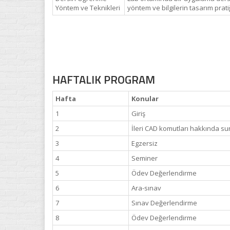
Yöntem ve Teknikleri
yöntem ve bilgilerin tasarım prati
HAFTALIK PROGRAM
Hafta
Konular
1
Giriş
2
İleri CAD komutları hakkında s
3
Egzersiz
4
Seminer
5
Ödev Değerlendirme
6
Ara-sınav
7
Sınav Değerlendirme
8
Ödev Değerlendirme