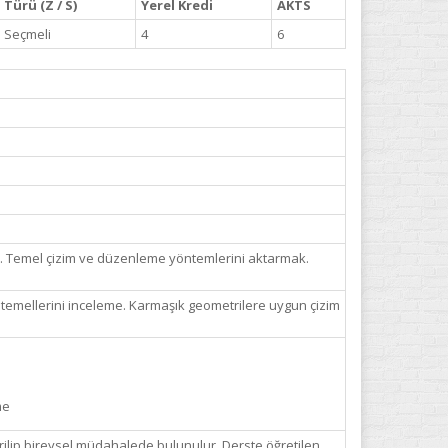
Türü (Z / S)
Yerel Kredi
AKTS
Seçmeli
4
6
amak. Temel çizim ve düzenleme yöntemlerini aktarmak.
 ve temellerini inceleme. Karmaşık geometrilere uygun çizim
me
rilip bireysel müdahalede bulunulur. Derste öğretilen