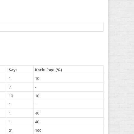
Sayı
Katkı Payı (%)
1
10
7
-
10
10
1
-
1
40
1
40
21
100