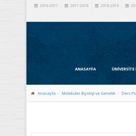
2016-2017
2017-2018
2018-2019
20
ANASAYFA
ÜNİVERSİTE
Anasayfa
Moleküler Biyoloji ve Genetik
Ders Pl