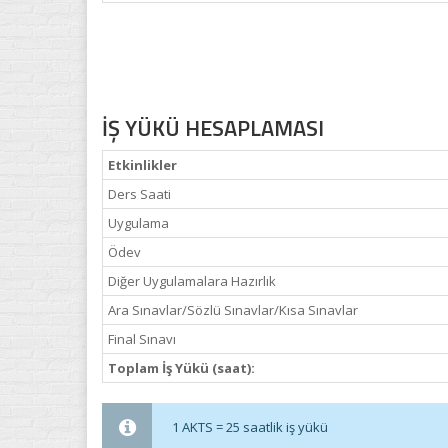
İŞ YÜKÜ HESAPLAMASI
Etkinlikler
Ders Saati
Uygulama
Ödev
Diğer Uygulamalara Hazırlık
Ara Sınavlar/Sözlü Sınavlar/Kısa Sınavlar
Final Sınavı
Toplam İş Yükü (saat):
1 AKTS = 25 saatlik iş yükü