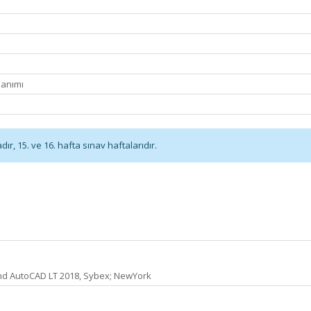
lanımı
r, 15. ve 16. hafta sınav haftalarıdır.
and AutoCAD LT 2018, Sybex; NewYork