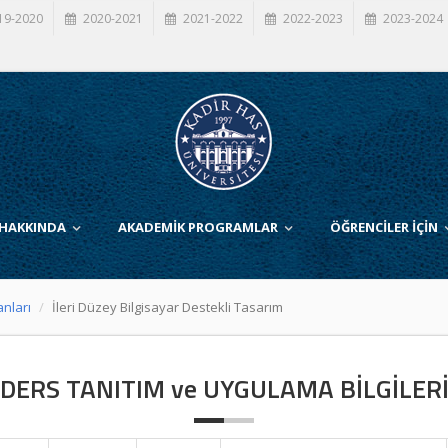
19-2020
2020-2021
2021-2022
2022-2023
2023-2024
 HAKKINDA
AKADEMİK PROGRAMLAR
ÖĞRENCİLER İÇİN
anları
İleri Düzey Bilgisayar Destekli Tasarım
DERS TANITIM ve UYGULAMA BİLGİLER