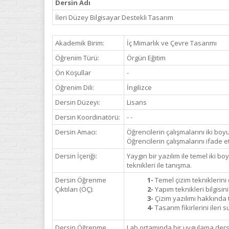
Dersin Adı
İleri Düzey Bilgisayar Destekli Tasarım
Akademik Birim:
İç Mimarlık ve Çevre Tasarımı
Öğrenim Türü:
Örgün Eğitim
Ön Koşullar
-
Öğrenim Dili:
İngilizce
Dersin Düzeyi:
Lisans
Dersin Koordinatörü:
- -
Dersin Amacı:
Öğrencilerin çalışmalarını iki boy
Öğrencilerin çalışmalarını ifade
Dersin İçeriği:
Yaygın bir yazılım ile temel iki b
teknikleri ile tanışma.
Dersin Öğrenme
1-
Temel çizim tekniklerini
Çıktıları (ÖÇ):
2-
Yapım teknikleri bilgisin
3-
Çizim yazılımı hakkında 
4-
Tasarım fikirlerini iler
Dersin Öğrenme
Lab ortamında bir uygulama dersi