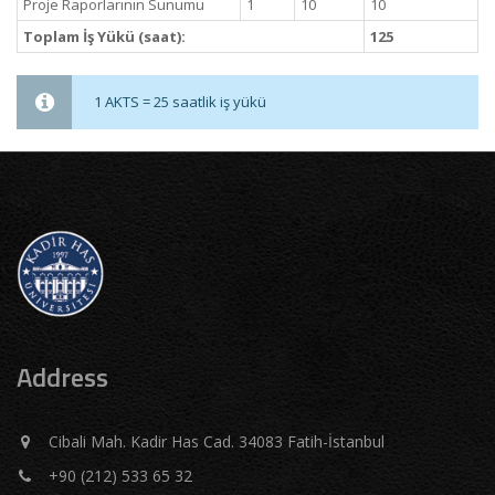
Proje Raporlarının Sunumu
1
10
10
Toplam İş Yükü (saat):
125
1 AKTS = 25 saatlik iş yükü
Address
Cibali Mah. Kadir Has Cad. 34083 Fatih-İstanbul
+90 (212) 533 65 32