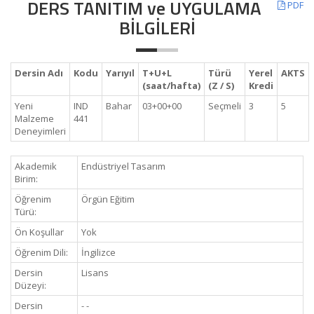
DERS TANITIM ve UYGULAMA
PDF
BİLGİLERİ
Dersin Adı
Kodu
Yarıyıl
T+U+L
Türü
Yerel
AKTS
(saat/hafta)
(Z / S)
Kredi
Yeni
IND
Bahar
03+00+00
Seçmeli
3
5
Malzeme
441
Deneyimleri
Akademik
Endüstriyel Tasarım
Birim:
Öğrenim
Örgün Eğitim
Türü:
Ön Koşullar
Yok
Öğrenim Dili:
İngilizce
Dersin
Lisans
Düzeyi:
Dersin
- -