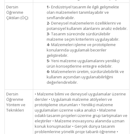
Dersin
1-
Endüstriyel tasarım ile ilgili gelişmekte
Öğrenme
olan malzemeleri tanımlayabilir ve
Çıktıları (ÖÇ):
sınıflandırabilir.
2-
Deneysel malzemelerin özelliklerini ve
potansiyel kullanım alanlarını analiz edebilir.
3-
Tasarım sürecinde sürdürülebilir
malzeme seçim kriterlerini uygulayabilir.
4-
Malzemeleri işleme ve prototipleme
konularında uygulamalı beceriler
geliştirebilir.
5-
Yeni malzeme uygulamalarını yenilikçi
ürün konseptlerine entegre edebilir.
6-
Malzemelerin üretim, sürdürülebilirlik ve
kullanım açısından uygulanabilirliğini
değerlendirebilir.
Dersin
• Malzeme bilimi ve deneysel uygulamalar üzerine
Öğrenme
dersler • Uygulamalı malzeme atölyeleri ve
Yöntem ve
prototipleme oturumları • Yenilikçi malzeme
Teknikleri
uygulamaları üzerine vaka analizi • Malzeme
odaklı tasarım projeleri üzerine grup tartışmaları ve
eleştiriler • Malzeme inovasyonu alanında uzman
konuk konuşmacılar • Gerçek dünya tasarım
problemlerine yönelik proje tabanlı öğrenme •