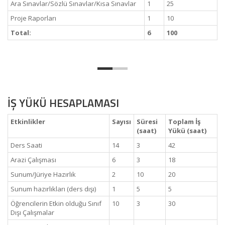
Ara Sınavlar/Sözlü Sınavlar/Kısa Sınavlar
1
25
Proje Raporları
1
10
Total:
6
100
İŞ YÜKÜ HESAPLAMASI
Etkinlikler
Sayısı
Süresi
Toplam İş
(saat)
Yükü (saat)
Ders Saati
14
3
42
Arazi Çalışması
6
3
18
Sunum/Jüriye Hazırlık
2
10
20
Sunum hazırlıkları (ders dışı)
1
5
5
Öğrencilerin Etkin olduğu Sınıf
10
3
30
Dışı Çalışmalar