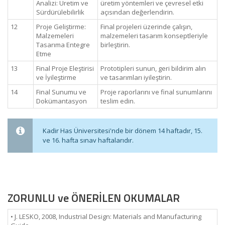
Analizi: Üretim ve
üretim yöntemleri ve çevresel etki
Sürdürülebilirlik
açısından değerlendirin.
12
Proje Geliştirme:
Final projeleri üzerinde çalışın,
Malzemeleri
malzemeleri tasarım konseptleriyle
Tasarıma Entegre
birleştirin.
Etme
13
Final Proje Eleştirisi
Prototipleri sunun, geri bildirim alın
ve İyileştirme
ve tasarımları iyileştirin.
14
Final Sunumu ve
Proje raporlarını ve final sunumlarını
Dokümantasyon
teslim edin.
Kadir Has Üniversitesi'nde bir dönem 14 haftadır, 15.
ve 16. hafta sınav haftalarıdır.
ZORUNLU ve ÖNERİLEN OKUMALAR
• J. LESKO, 2008, Industrial Design: Materials and Manufacturing