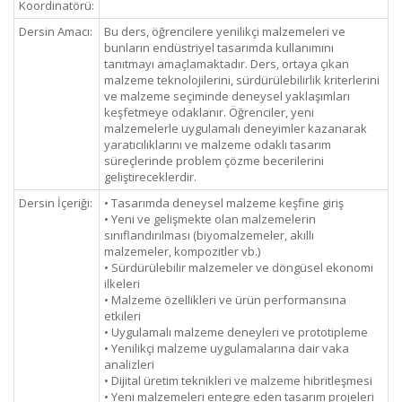
Koordinatörü:
Dersin Amacı:
Bu ders, öğrencilere yenilikçi malzemeleri ve
bunların endüstriyel tasarımda kullanımını
tanıtmayı amaçlamaktadır. Ders, ortaya çıkan
malzeme teknolojilerini, sürdürülebilirlik kriterlerini
ve malzeme seçiminde deneysel yaklaşımları
keşfetmeye odaklanır. Öğrenciler, yeni
malzemelerle uygulamalı deneyimler kazanarak
yaratıcılıklarını ve malzeme odaklı tasarım
süreçlerinde problem çözme becerilerini
geliştireceklerdir.
Dersin İçeriği:
• Tasarımda deneysel malzeme keşfine giriş
• Yeni ve gelişmekte olan malzemelerin
sınıflandırılması (biyomalzemeler, akıllı
malzemeler, kompozitler vb.)
• Sürdürülebilir malzemeler ve döngüsel ekonomi
ilkeleri
• Malzeme özellikleri ve ürün performansına
etkileri
• Uygulamalı malzeme deneyleri ve prototipleme
• Yenilikçi malzeme uygulamalarına dair vaka
analizleri
• Dijital üretim teknikleri ve malzeme hibritleşmesi
• Yeni malzemeleri entegre eden tasarım projeleri