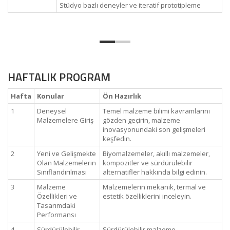
Stüdyo bazlı deneyler ve iteratif prototipleme
HAFTALIK PROGRAM
Hafta
Konular
Ön Hazırlık
1
Deneysel
Temel malzeme bilimi kavramlarını
Malzemelere Giriş
gözden geçirin, malzeme
inovasyonundaki son gelişmeleri
keşfedin.
2
Yeni ve Gelişmekte
Biyomalzemeler, akıllı malzemeler,
Olan Malzemelerin
kompozitler ve sürdürülebilir
Sınıflandırılması
alternatifler hakkında bilgi edinin.
3
Malzeme
Malzemelerin mekanik, termal ve
Özellikleri ve
estetik özelliklerini inceleyin.
Tasarımdaki
Performansı
4
Sürdürülebilir
Sürdürülebilir malzeme