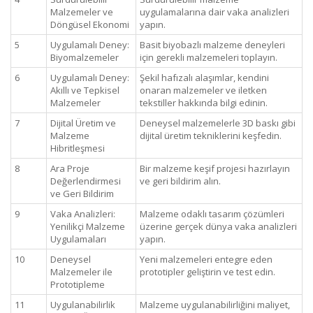
Malzemeler ve
uygulamalarına dair vaka analizleri
Döngüsel Ekonomi
yapın.
5
Uygulamalı Deney:
Basit biyobazlı malzeme deneyleri
Biyomalzemeler
için gerekli malzemeleri toplayın.
6
Uygulamalı Deney:
Şekil hafızalı alaşımlar, kendini
Akıllı ve Tepkisel
onaran malzemeler ve iletken
Malzemeler
tekstiller hakkında bilgi edinin.
7
Dijital Üretim ve
Deneysel malzemelerle 3D baskı gibi
Malzeme
dijital üretim tekniklerini keşfedin.
Hibritleşmesi
8
Ara Proje
Bir malzeme keşif projesi hazırlayın
Değerlendirmesi
ve geri bildirim alın.
ve Geri Bildirim
9
Vaka Analizleri:
Malzeme odaklı tasarım çözümleri
Yenilikçi Malzeme
üzerine gerçek dünya vaka analizleri
Uygulamaları
yapın.
10
Deneysel
Yeni malzemeleri entegre eden
Malzemeler ile
prototipler geliştirin ve test edin.
Prototipleme
11
Uygulanabilirlik
Malzeme uygulanabilirliğini maliyet,