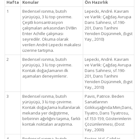
Hafta
Konular
Ön Hazırlık
1
Bedensel ısınma, butoh
Lepecki, André. Kavram
yürüyüşü, 3 lü top çevirme.
ve Varlık: Çağdaş Avrupa
Çeşitli konsantrasyon
Dans Sahnesi, sf.190-
çalışmaları arkasından DV8in
201, Dans Tarihini
Enter Achille çalışması
Yeniden Düşünmek, (bgst
seyredilir. Okuma olarak
Yay., 2010)
verilen André Lepecki makalesi
üzerine tartışma.
2
Bedensel ısınma, butoh
Lepecki, André. Kavram
yürüyüşü, 3 lü top çevirme.
ve Varlık: Çağdaş Avrupa
Kontak doğaçlamanın ilk
Dans Sahnesi, sf.190-
aşamaları deneyimlenir.
201, Dans Tarihini
Yeniden Düşünmek, (bgst
Yay., 2010)
3
Bedensel ısınma, butoh
Pavis, Patrice. Beden
yürüyüşü, 3 lü top çevirme.
Sanatlarının
Kontak doğaçlama kullanılarak
Gökkuşağında:Mim,Dans,
mekanda yer değiştirme,
Tiyatro, Dans Tiyatrosu,
birbirinin ağırlığını taşıma, farklı
sf.153-159, Gösterimlerin
kontak noktaları araştırma.
Çözümlenmesi, (Dost
Yay., 2000)
4
Bedensel ısınma, butoh
Foster, Hal. Çağdaş