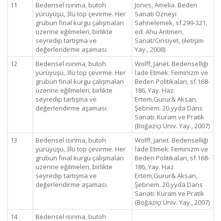
11
Bedensel ısınma, butoh
Jones, Amelia. Beden
yürüyüşü, 3lü top çevirme. Her
Sanatı Özneyi
grubun final kurgu çalışmaları
Sahnelemek, sf.299-321,
üzerine eğilmeleri, birlikte
ed. Ahu Antmen,
seyredip tartışma ve
Sanat/Cinsiyet, (iletişim
değerlendirme aşaması.
Yay., 2008)
12
Bedensel ısınma, butoh
Wolff, Janet. Bedenselliği
yürüyüşü, 3lü top çevirme. Her
İade Etmek: Feminizm ve
grubun final kurgu çalışmaları
Beden Politikaları, sf.168-
üzerine eğilmeleri, birlikte
186, Yay. Haz.
seyredip tartışma ve
Ertem,Gurur& Aksan,
değerlendirme aşaması.
Şebnem. 20.yyda Dans
Sanatı: Kuram ve Pratik
(Boğaziçi Üniv. Yay., 2007)
13
Bedensel ısınma, butoh
Wolff, Janet. Bedenselliği
yürüyüşü, 3lü top çevirme. Her
İade Etmek: Feminizm ve
grubun final kurgu çalışmaları
Beden Politikaları, sf.168-
üzerine eğilmeleri, birlikte
186, Yay. Haz.
seyredip tartışma ve
Ertem,Gurur& Aksan,
değerlendirme aşaması.
Şebnem. 20.yyda Dans
Sanatı: Kuram ve Pratik
(Boğaziçi Üniv. Yay., 2007)
14
Bedensel ısınma, butoh