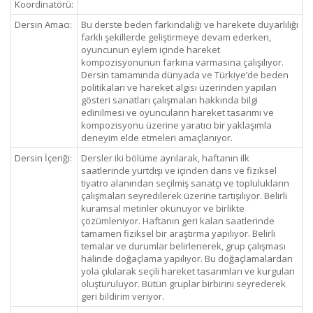
Koordinatörü:
Dersin Amacı:
Bu derste beden farkındalığı ve harekete duyarlılığı
farklı şekillerde geliştirmeye devam ederken,
oyuncunun eylem içinde hareket
kompozisyonunun farkına varmasına çalışılıyor.
Dersin tamamında dünyada ve Türkiye’de beden
politikaları ve hareket algısı üzerinden yapılan
gösteri sanatları çalışmaları hakkında bilgi
edinilmesi ve oyuncuların hareket tasarımı ve
kompozisyonu üzerine yaratıcı bir yaklaşımla
deneyim elde etmeleri amaçlanıyor.
Dersin İçeriği:
Dersler iki bölüme ayrılarak, haftanın ilk
saatlerinde yurtdışı ve içinden dans ve fiziksel
tiyatro alanından seçilmiş sanatçı ve toplulukların
çalışmaları seyredilerek üzerine tartışılıyor. Belirli
kuramsal metinler okunuyor ve birlikte
çözümleniyor. Haftanın geri kalan saatlerinde
tamamen fiziksel bir araştırma yapılıyor. Belirli
temalar ve durumlar belirlenerek, grup çalışması
halinde doğaçlama yapılıyor. Bu doğaçlamalardan
yola çıkılarak seçili hareket tasarımları ve kurguları
oluşturuluyor. Bütün gruplar birbirini seyrederek
geri bildirim veriyor.