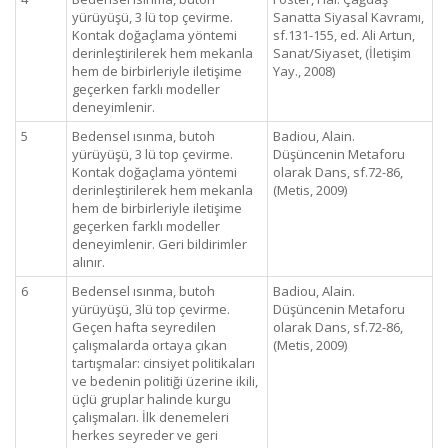
yürüyüşü, 3 lü top çevirme.
Sanatta Siyasal Kavramı,
Kontak doğaçlama yöntemi
sf.131-155, ed. Ali Artun,
derinleştirilerek hem mekanla
Sanat/Siyaset, (İletişim
hem de birbirleriyle iletişime
Yay., 2008)
geçerken farklı modeller
deneyimlenir.
5
Bedensel ısınma, butoh
Badiou, Alain.
yürüyüşü, 3 lü top çevirme.
Düşüncenin Metaforu
Kontak doğaçlama yöntemi
olarak Dans, sf.72-86,
derinleştirilerek hem mekanla
(Metis, 2009)
hem de birbirleriyle iletişime
geçerken farklı modeller
deneyimlenir. Geri bildirimler
alınır.
6
Bedensel ısınma, butoh
Badiou, Alain.
yürüyüşü, 3lü top çevirme.
Düşüncenin Metaforu
Geçen hafta seyredilen
olarak Dans, sf.72-86,
çalışmalarda ortaya çıkan
(Metis, 2009)
tartışmalar: cinsiyet politikaları
ve bedenin politiği üzerine ikili,
üçlü gruplar halinde kurgu
çalışmaları. İlk denemeleri
herkes seyreder ve geri