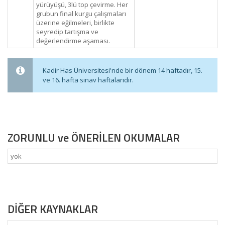
yürüyüşü, 3lü top çevirme. Her
grubun final kurgu çalışmaları
üzerine eğilmeleri, birlikte
seyredip tartışma ve
değerlendirme aşaması.
Kadir Has Üniversitesi'nde bir dönem 14 haftadır, 15.
ve 16. hafta sınav haftalarıdır.
ZORUNLU ve ÖNERİLEN OKUMALAR
yok
DİĞER KAYNAKLAR