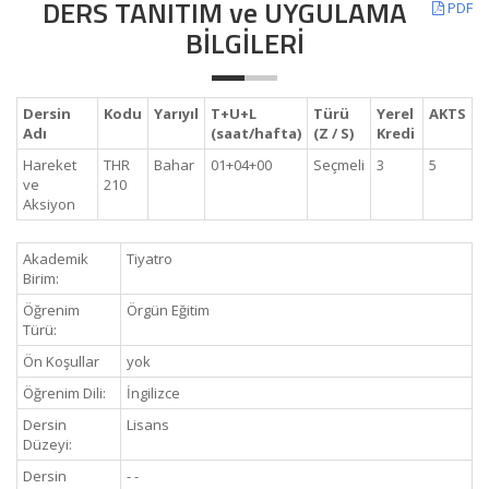
DERS TANITIM ve UYGULAMA
PDF
BİLGİLERİ
Dersin
Kodu
Yarıyıl
T+U+L
Türü
Yerel
AKTS
Adı
(saat/hafta)
(Z / S)
Kredi
Hareket
THR
Bahar
01+04+00
Seçmeli
3
5
ve
210
Aksiyon
Akademik
Tiyatro
Birim:
Öğrenim
Örgün Eğitim
Türü:
Ön Koşullar
yok
Öğrenim Dili:
İngilizce
Dersin
Lisans
Düzeyi:
Dersin
- -