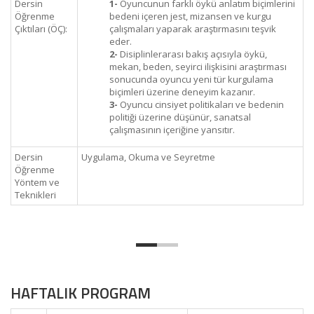
Dersin
1-
Oyuncunun farklı öykü anlatım biçimlerini
Öğrenme
bedeni içeren jest, mizansen ve kurgu
Çıktıları (ÖÇ):
çalışmaları yaparak araştırmasını teşvik
eder.
2-
Disiplinlerarası bakış açısıyla öykü,
mekan, beden, seyirci ilişkisini araştırması
sonucunda oyuncu yeni tür kurgulama
biçimleri üzerine deneyim kazanır.
3-
Oyuncu cinsiyet politikaları ve bedenin
politiği üzerine düşünür, sanatsal
çalışmasının içeriğine yansıtır.
Dersin
Uygulama, Okuma ve Seyretme
Öğrenme
Yöntem ve
Teknikleri
HAFTALIK PROGRAM