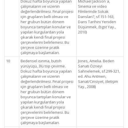
Dokuz hafta boyunca yapılan
Michael Jackson`a,
çalışmaların ve vizenin
Sinema ve video
değerlendirilmesi. Final projesi
Filmlerinde Sokak
için grupların belli olması ve
Dansları?, sf.151-163,
her grubun bütün dönem
Dans Tarihini Yeniden
boyunca tartışılan konular ve
Düşünmek, (bgst Yay.,
yapılan kurgulardan yola
2010)
çıkarak kendi final projesi
çerçevelerini belirlemesi. Bu
çerçeve üzerine pratik
çalışmaya başlamaları.
10
Bedensel ısınma, butoh
Jones, Amelia. Beden
yürüyüşü, 3lü top çevirme.
Sanatı Özneyi
Dokuz hafta boyunca yapılan
Sahnelemek, sf.299-321,
çalışmaların ve vizenin
ed. Ahu Antmen,
değerlendirilmesi. Final projesi
Sanat/Cinsiyet, (iletişim
için grupların belli olması ve
Yay., 2008)
her grubun bütün dönem
boyunca tartışılan konular ve
yapılan kurgulardan yola
çıkarak kendi final projesi
çerçevelerini belirlemesi. Bu
çerçeve üzerine pratik
çalışmaya başlamaları.