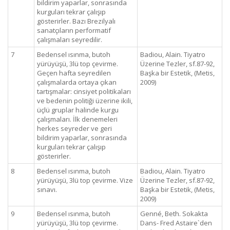
bildirim yaparlar, sonrasında
kurguları tekrar çalışıp
gösterirler. Bazı Brezilyalı
sanatçıların performatif
çalışmaları seyredilir.
7
Bedensel ısınma, butoh
Badiou, Alain. Tiyatro
yürüyüşü, 3lü top çevirme.
Üzerine Tezler, sf.87-92,
Geçen hafta seyredilen
Başka bir Estetik, (Metis,
çalışmalarda ortaya çıkan
2009)
tartışmalar: cinsiyet politikaları
ve bedenin politiği üzerine ikili,
üçlü gruplar halinde kurgu
çalışmaları. İlk denemeleri
herkes seyreder ve geri
bildirim yaparlar, sonrasında
kurguları tekrar çalışıp
gösterirler.
8
Bedensel ısınma, butoh
Badiou, Alain. Tiyatro
yürüyüşü, 3lü top çevirme. Vize
Üzerine Tezler, sf.87-92,
sınavı.
Başka bir Estetik, (Metis,
2009)
9
Bedensel ısınma, butoh
Genné, Beth. Sokakta
yürüyüşü, 3lü top çevirme.
Dans- Fred Astaire`den