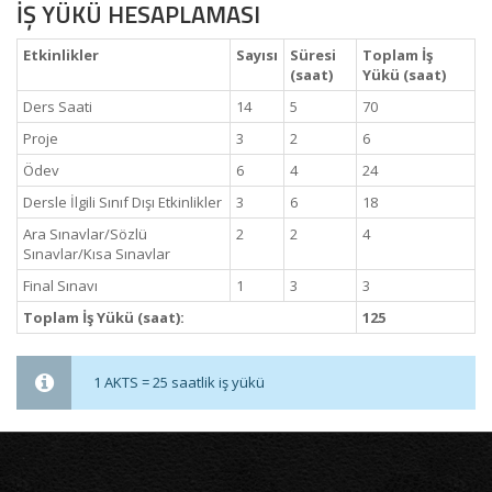
İŞ YÜKÜ HESAPLAMASI
Etkinlikler
Sayısı
Süresi
Toplam İş
(saat)
Yükü (saat)
Ders Saati
14
5
70
Proje
3
2
6
Ödev
6
4
24
Dersle İlgili Sınıf Dışı Etkinlikler
3
6
18
Ara Sınavlar/Sözlü
2
2
4
Sınavlar/Kısa Sınavlar
Final Sınavı
1
3
3
Toplam İş Yükü (saat):
125
1 AKTS = 25 saatlik iş yükü