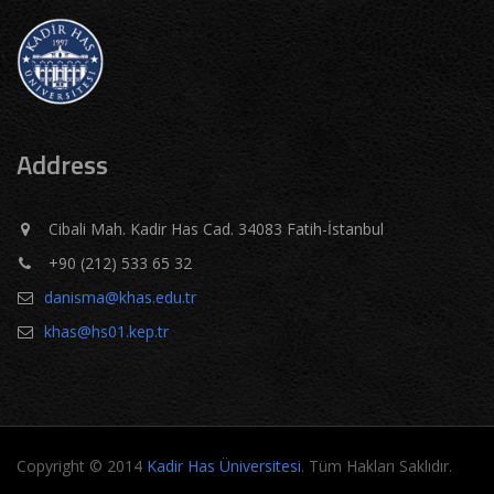
Address
Cibali Mah. Kadir Has Cad. 34083 Fatih-İstanbul
+90 (212) 533 65 32
danisma@khas.edu.tr
khas@hs01.kep.tr
Copyright © 2014
Kadir Has Üniversitesi
. Tüm Hakları Saklıdır.