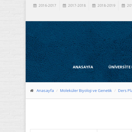
2016-2017
2017-2018
2018-2019
20
ANASAYFA
ÜNİVERSİTE
Anasayfa
Moleküler Biyoloji ve Genetik
Ders Pl