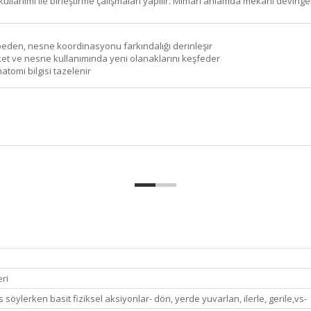
kullanımı ile birleştirme çalışmaları yapılır. Mimari anlamda mekanı devi
eden, nesne koordinasyonu farkındalığı derinleşir
et ve nesne kullanımında yeni olanaklarını keşfeder
omi bilgisi tazelenir
ri
s söylerken basit fiziksel aksiyonlar- dön, yerde yuvarlan, ilerle, gerile,vs-