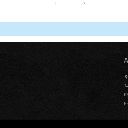
1
7
A