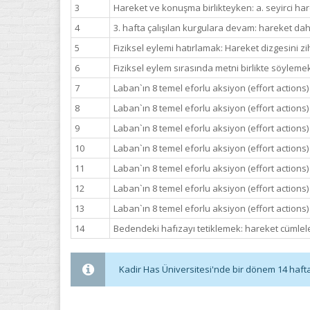
3
Hareket ve konuşma birlikteyken: a. seyirci ha
4
3. hafta çalışılan kurgulara devam: hareket dah
5
Fiziksel eylemi hatırlamak: Hareket dizgesini z
6
Fiziksel eylem sırasında metni birlikte söyleme
7
Laban`ın 8 temel eforlu aksiyon (effort actions
8
Laban`ın 8 temel eforlu aksiyon (effort actions) 
9
Laban`ın 8 temel eforlu aksiyon (effort actions) 
10
Laban`ın 8 temel eforlu aksiyon (effort actions) 
11
Laban`ın 8 temel eforlu aksiyon (effort actions) 
12
Laban`ın 8 temel eforlu aksiyon (effort actions) 
13
Laban`ın 8 temel eforlu aksiyon (effort actions) 
14
Bedendeki hafızayı tetiklemek: hareket cümleler
Kadir Has Üniversitesi'nde bir dönem 14 haftadı