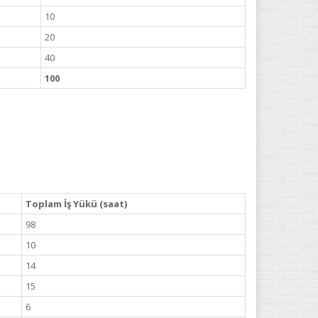
10
20
40
100
Toplam İş Yükü (saat)
98
10
14
15
6