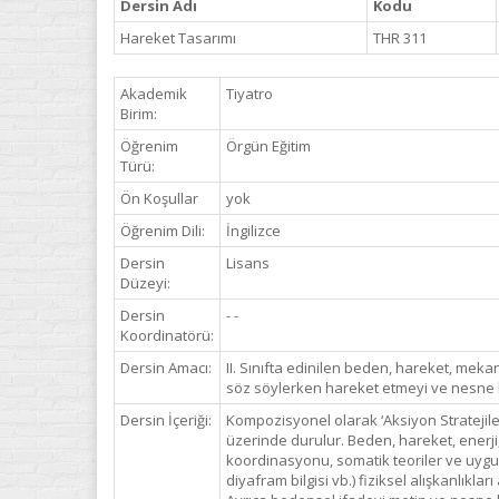
Dersin Adı
Kodu
Hareket Tasarımı
THR 311
Akademik
Tiyatro
Birim:
Öğrenim
Örgün Eğitim
Türü:
Ön Koşullar
yok
Öğrenim Dili:
İngilizce
Dersin
Lisans
Düzeyi:
Dersin
- -
Koordinatörü:
Dersin Amacı:
II. Sınıfta edinilen beden, hareket, meka
söz söylerken hareket etmeyi ve nesne k
Dersin İçeriği:
Kompozisyonel olarak ‘Aksiyon Stratejile
üzerinde durulur. Beden, hareket, enerji
koordinasyonu, somatik teoriler ve uygul
diyafram bilgisi vb.) fiziksel alışkanlık