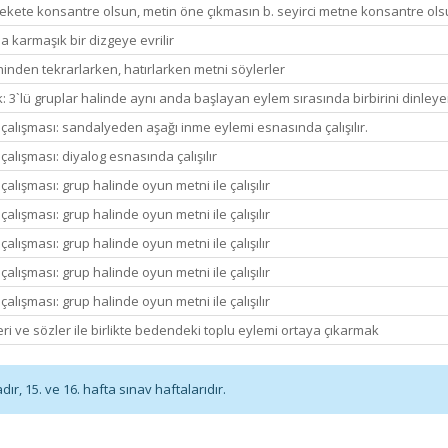
rekete konsantre olsun, metin öne çıkmasın b. seyirci metne konsantre ols
a karmaşık bir dizgeye evrilir
ihinden tekrarlarken, hatırlarken metni söylerler
k: 3`lü gruplar halinde aynı anda başlayan eylem sırasında birbirini dinley
) çalışması: sandalyeden aşağı inme eylemi esnasında çalışılır.
çalışması: diyalog esnasında çalışılır
çalışması: grup halinde oyun metni ile çalışılır
çalışması: grup halinde oyun metni ile çalışılır
çalışması: grup halinde oyun metni ile çalışılır
çalışması: grup halinde oyun metni ile çalışılır
çalışması: grup halinde oyun metni ile çalışılır
i ve sözler ile birlikte bedendeki toplu eylemi ortaya çıkarmak
r, 15. ve 16. hafta sınav haftalarıdır.