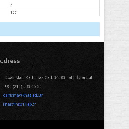
7
150
ddress
Cibali Mah. Kadir Has Cad. 34083 Fatih-İstanbul
+90 (212) 533 65 32
danisma@khas.edu.tr
khas@hs01.kep.tr