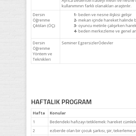
Ayrıca bedensel ifadeyi metin ve nesne 
kullanımının farklı olanakları araştırılır.
Dersin
1-
beden ve nesne ilişkisi gelişir
Öğrenme
2-
mekan içinde hareket halinde b
Çıktıları (ÖÇ):
3-
oyuncu metinle çalışırken harek
4-
beden merkezleme ve genel anat
Dersin
Seminer EgzersizlerÖdevler
Öğrenme
Yöntem ve
Teknikleri
HAFTALIK PROGRAM
Hafta
Konular
1
Bedendeki hafızayı tetiklemek: hareket cümlele
2
ezberde olan bir çocuk şarkısı, şiir, tekerleme,v