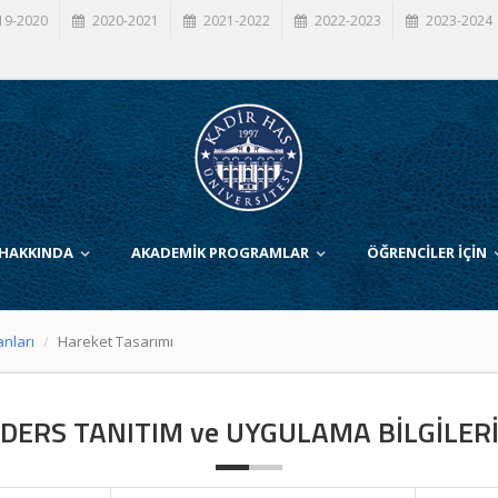
19-2020
2020-2021
2021-2022
2022-2023
2023-2024
 HAKKINDA
AKADEMİK PROGRAMLAR
ÖĞRENCİLER İÇİN
anları
Hareket Tasarımı
DERS TANITIM ve UYGULAMA BİLGİLER