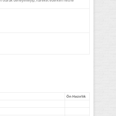
ngen olarak deneyimleyip, hareket ederken nesne
Ön Hazırlık