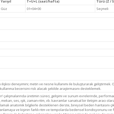
Yarıyıl
T+U+L (saat/hafta)
Türü (Z / S
Güz
01+04+00
Seçmeli
n ilişkisi deneyimini; metin ve nesne kullanımı ile buluşturarak geliştirmek
ullanma becerisini risk alacak şekilde araştırmasını desteklemek.
ri’ çalışmalarında üretimin süreci, gelişimi ve sunum evrelerinde, performa
, mekan, ses, ışık, zaman‐ritm, vb. kavramlar sanatsal bir iletişim aracı o
amalı anatomik bilgilerle desteklenen derste, bireysel beden haritasını çı
ları anlamaya ve kişinin farklı ritm ve tempolarda bedensel kondisyonunu ve f