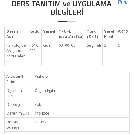
DERS TANITIM ve UYGULAMA
PDF
BİLGİLERİ
Dersin
Kodu
Yarıyıl
T+U+L
Türü
Yerel
AKTS
Adı
(saat/hafta)
(Z / S)
Kredi
Psikolojide
PSYC
Güz
03+00+00
Seçmeli
3
6
Araştırma
201
Yöntemleri
I
Akademik
Psikoloji
Birim:
Öğrenim
Örgün Eğitim
Türü:
Ön Koşullar
Yok
Öğrenim Dili:
İngilizce
Dersin
Lisans
Düzeyi: