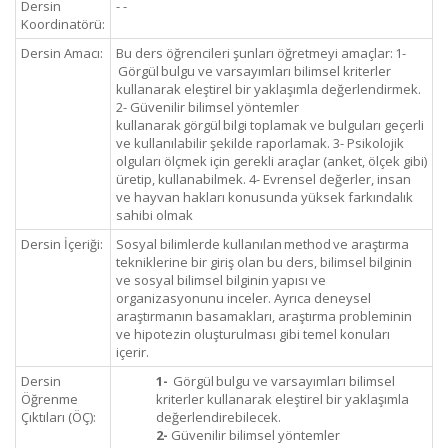
Dersin
- -
Koordinatörü:
Dersin Amacı:
Bu ders öğrencileri şunları öğretmeyi amaçlar: 1-
Görgül bulgu ve varsayımları bilimsel kriterler
kullanarak eleştirel bir yaklaşımla değerlendirmek.
2- Güvenilir bilimsel yöntemler
kullanarak görgül bilgi toplamak ve bulguları geçerli
ve kullanılabilir şekilde raporlamak. 3- Psikolojik
olguları ölçmek için gerekli araçlar (anket, ölçek gibi)
üretip, kullanabilmek. 4- Evrensel değerler, insan
ve hayvan hakları konusunda yüksek farkındalık
sahibi olmak
Dersin İçeriği:
Sosyal bilimlerde kullanılan method ve araştırma
tekniklerine bir giriş olan bu ders, bilimsel bilginin
ve sosyal bilimsel bilginin yapısı ve
organizasyonunu inceler. Ayrıca deneysel
araştırmanın basamakları, araştırma probleminin
ve hipotezin oluşturulması gibi temel konuları
içerir.
Dersin
1-
Görgül bulgu ve varsayımları bilimsel
Öğrenme
kriterler kullanarak eleştirel bir yaklaşımla
Çıktıları (ÖÇ):
değerlendirebilecek.
2-
Güvenilir bilimsel yöntemler