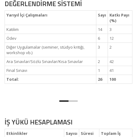
DEĞERLENDİRME SİSTEMİ
Yarıyıl İçi Çalışmaları
Sayı
Katkı Payı
(%)
Katılım
14
3
Ödev
6
12
Diğer Uygulamalar (seminer, stüdyo kritiği,
3
2
workshop vb.)
Ara Sınavlar/Sözlü Sınavlar/Kısa Sınavlar
2
42
Final Sınavı
1
41
Total:
26
100
İŞ YÜKÜ HESAPLAMASI
Etkinlikler
Sayısı
Süresi
Toplam İş