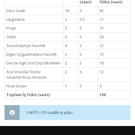
(saat)
Yükü (saat)
Ders Saati
14
3
42
Uygulama
2
5.5
11
Proje
3
5
15
Ödev
6
5
30
Sunum/Jüriye Hazırlık
4
3
12
Diğer Uygulamalara Hazırlık
3
5
15
Dersle İlgili Sınıf Dışı Etkinlikler
2
5
10
Ara Sınavlar/Sözlü
2
6
12
Sınavlar/Kısa Sınavlar
Final Sınavı
1
3
3
Toplam İş Yükü (saat):
150
1 AKTS = 25 saatlik iş yükü