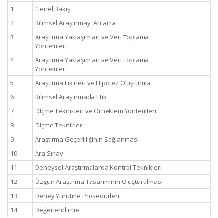
1
Genel Bakış
2
Bilimsel Araştırmayı Anlama
3
Araştırma Yaklaşımları ve Veri Toplama
Yöntemleri
4
Araştırma Yaklaşımları ve Veri Toplama
Yöntemleri
5
Araştırma Fikirleri ve Hipotez Oluşturma
6
Bilimsel Araştırmada Etik
7
Ölçme Teknikleri ve Örneklem Yöntemleri
8
Ölçme Teknikleri
9
Araştırma Geçerliliğinin Sağlanması
10
Ara Sınav
11
Deneysel Araştırmalarda Kontrol Teknikleri
12
Özgün Araştırma Tasarımının Oluşturulması
13
Deney Yürütme Prosedürleri
14
Değerlendirme