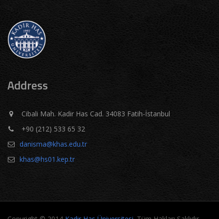
Address
Cibali Mah. Kadir Has Cad. 34083 Fatih-İstanbul
+90 (212) 533 65 32
danisma@khas.edu.tr
khas@hs01.kep.tr
Copyright © 2014
Kadir Has Üniversitesi
. Tüm Hakları Saklıdır.