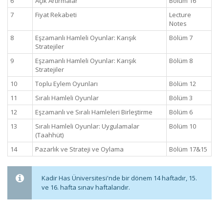
6
Açık Artırmalar
Bölüm 16
7
Fiyat Rekabeti
Lecture
Notes
8
Eşzamanlı Hamleli Oyunlar: Karışık
Bölüm 7
Stratejiler
9
Eşzamanlı Hamleli Oyunlar: Karışık
Bölüm 8
Stratejiler
10
Toplu Eylem Oyunları
Bölüm 12
11
Sıralı Hamleli Oyunlar
Bölüm 3
12
Eşzamanlı ve Sıralı Hamleleri Birleştirme
Bölüm 6
13
Sıralı Hamleli Oyunlar: Uygulamalar
Bölüm 10
(Taahhüt)
14
Pazarlık ve Strateji ve Oylama
Bölüm 17&15
Kadir Has Üniversitesi'nde bir dönem 14 haftadır, 15.
ve 16. hafta sınav haftalarıdır.