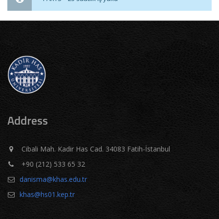
Address
Cibali Mah. Kadir Has Cad. 34083 Fatih-İstanbul
+90 (212) 533 65 32
danisma@khas.edu.tr
khas@hs01.kep.tr