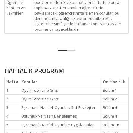
Öğrenme
ödevler verilecek ve bu ödevler bir hafta sonra
Yöntem ve
toplanacaktır. Ders notları öğrencilerle
Teknikleri
paylaşılacak, öğrenci sınıfta işlenen konuları bu
ders notları aracılığı ile tekrar edebilecektir.
Öğrenciler sınıf içinde haftanın konusuna uygun
oyunlar oynayacaklardır.
HAFTALIK PROGRAM
Hafta
Konular
Ön Hazırlık
1
Oyun Teorisine Giriş
Bölüm 1
2
Oyun Teorisine Giriş
Bölüm 2
3
Eşzamanlı Hamleli Oyunlar: Saf Stratejiler
Bölüm 4
4
Üstünlük ve Nash Dengelemesi
Bölüm 4
5
Eşzamanlı Hamleli Oyunlar: Uygulamalar
Bölüm 16