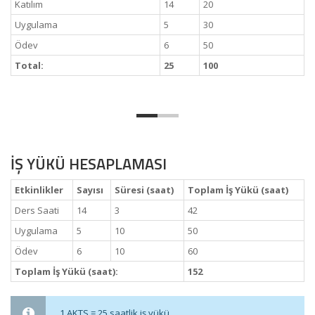
Katılım
14
20
Uygulama
5
30
Ödev
6
50
Total:
25
100
İŞ YÜKÜ HESAPLAMASI
Etkinlikler
Sayısı
Süresi (saat)
Toplam İş Yükü (saat)
Ders Saati
14
3
42
Uygulama
5
10
50
Ödev
6
10
60
Toplam İş Yükü (saat):
152
1 AKTS = 25 saatlik iş yükü