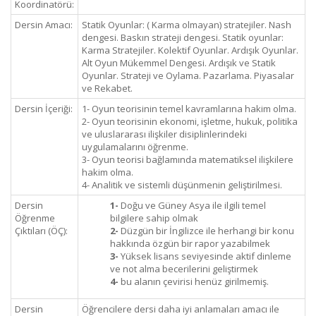
Koordinatörü:
Dersin Amacı:
Statik Oyunlar: ( Karma olmayan) stratejiler. Nash
dengesi. Baskın strateji dengesi. Statik oyunlar:
Karma Stratejiler. Kolektif Oyunlar. Ardışık Oyunlar.
Alt Oyun Mükemmel Dengesi. Ardışık ve Statik
Oyunlar. Strateji ve Oylama. Pazarlama. Piyasalar
ve Rekabet.
Dersin İçeriği:
1- Oyun teorisinin temel kavramlarına hakim olma.
2- Oyun teorisinin ekonomi, işletme, hukuk, politika
ve uluslararası ilişkiler disiplinlerindeki
uygulamalarını öğrenme.
3- Oyun teorisi bağlamında matematiksel ilişkilere
hakim olma.
4- Analitik ve sistemli düşünmenin geliştirilmesi.
Dersin
1-
Doğu ve Güney Asya ile ilgili temel
Öğrenme
bilgilere sahip olmak
Çıktıları (ÖÇ):
2-
Düzgün bir İngilizce ile herhangi bir konu
hakkında özgün bir rapor yazabilmek
3-
Yüksek lisans seviyesinde aktif dinleme
ve not alma becerilerini geliştirmek
4-
bu alanın çevirisi henüz girilmemiş.
Dersin
Öğrencilere dersi daha iyi anlamaları amacı ile