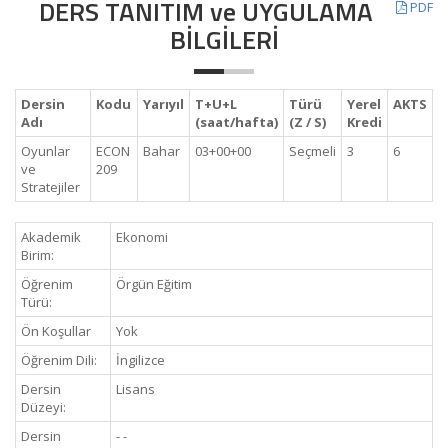
DERS TANITIM ve UYGULAMA
PDF
BİLGİLERİ
Dersin
Kodu
Yarıyıl
T+U+L
Türü
Yerel
AKTS
Adı
(saat/hafta)
(Z / S)
Kredi
Oyunlar
ECON
Bahar
03+00+00
Seçmeli
3
6
ve
209
Stratejiler
Akademik
Ekonomi
Birim:
Öğrenim
Örgün Eğitim
Türü:
Ön Koşullar
Yok
Öğrenim Dili:
İngilizce
Dersin
Lisans
Düzeyi:
Dersin
- -