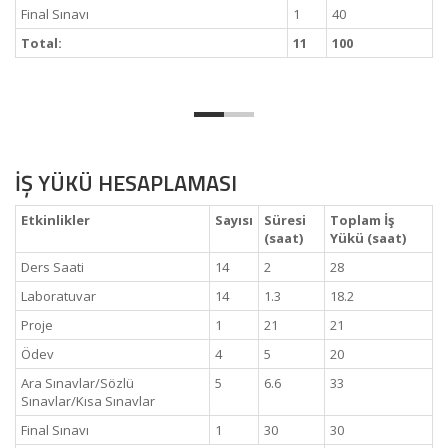
Final Sınavı
1
40
Total:
11
100
İŞ YÜKÜ HESAPLAMASI
Etkinlikler
Sayısı
Süresi
Toplam İş
(saat)
Yükü (saat)
Ders Saati
14
2
28
Laboratuvar
14
1.3
18.2
Proje
1
21
21
Ödev
4
5
20
Ara Sınavlar/Sözlü
5
6.6
33
Sınavlar/Kısa Sınavlar
Final Sınavı
1
30
30