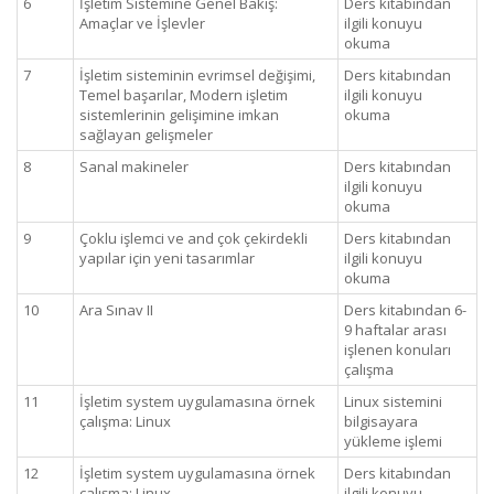
6
İşletim Sistemine Genel Bakış:
Ders kitabından
Amaçlar ve İşlevler
ilgili konuyu
okuma
7
İşletim sisteminin evrimsel değişimi,
Ders kitabından
Temel başarılar, Modern işletim
ilgili konuyu
sistemlerinin gelişimine imkan
okuma
sağlayan gelişmeler
8
Sanal makineler
Ders kitabından
ilgili konuyu
okuma
9
Çoklu işlemci ve and çok çekirdekli
Ders kitabından
yapılar için yeni tasarımlar
ilgili konuyu
okuma
10
Ara Sınav II
Ders kitabından 6-
9 haftalar arası
işlenen konuları
çalışma
11
İşletim system uygulamasına örnek
Linux sistemini
çalışma: Linux
bilgisayara
yükleme işlemi
12
İşletim system uygulamasına örnek
Ders kitabından
çalışma: Linux
ilgili konuyu