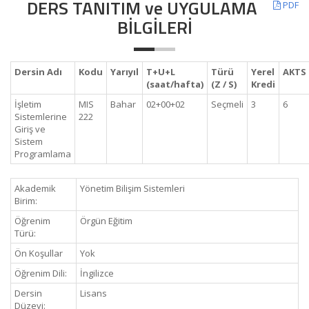
DERS TANITIM ve UYGULAMA
PDF
BİLGİLERİ
Dersin Adı
Kodu
Yarıyıl
T+U+L
Türü
Yerel
AKTS
(saat/hafta)
(Z / S)
Kredi
İşletim
MIS
Bahar
02+00+02
Seçmeli
3
6
Sistemlerine
222
Giriş ve
Sistem
Programlama
Akademik
Yönetim Bilişim Sistemleri
Birim:
Öğrenim
Örgün Eğitim
Türü:
Ön Koşullar
Yok
Öğrenim Dili:
İngilizce
Dersin
Lisans
Düzeyi: