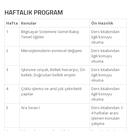
HAFTALIK PROGRAM
Hafta
Konular
Ön Hazırlık
1
Bilgisayar Sistemine Genel Bakış:
Ders kitabından
Temel öğeler
ilgili konuyu
okuma
2
Mikroişlemcilerin evrimsel değişimi
Ders kitabından
ilgili konuyu
okuma
3
İşkesme sinyali, Bellek hierarşisi, Ön
Ders kitabından
bellek, Doğrudan bellek erişimi
ilgili konuyu
okuma
4
Çoklu işlemci ve and çok çekirdekli
Ders kitabından
yapılar
ilgili konuyu
okuma
5
Ara Sınav I
Ders kitabından 1-
4 haftalar arası
işlenen konuları
çalışma