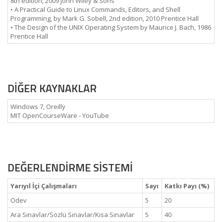
8th edition, 2009 John Wiley & Sons
• A Practical Guide to Linux Commands, Editors, and Shell
Programming, by Mark G. Sobell, 2nd edition, 2010 Prentice Hall
• The Design of the UNIX Operating System by Maurice J. Bach, 1986
Prentice Hall
DİĞER KAYNAKLAR
Windows 7, Oreilly
MIT OpenCourseWare - YouTube
DEĞERLENDİRME SİSTEMİ
Yarıyıl İçi Çalışmaları
Sayı
Katkı Payı (%)
Ödev
5
20
Ara Sınavlar/Sözlü Sınavlar/Kısa Sınavlar
5
40