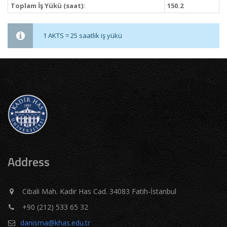
Toplam İş Yükü (saat):
150.2
1 AKTS = 25 saatlik iş yükü
Address
Cibali Mah. Kadir Has Cad. 34083 Fatih-İstanbul
+90 (212) 533 65 32
danisma@khas.edu.tr