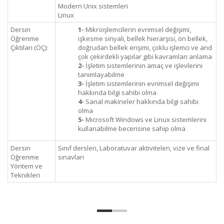
Modern Unix sistemleri
Linux
Dersin
1-
Mikroişlemcilerin evrimsel değişimi,
Öğrenme
işkesme sinyali, bellek hierarşisi, ön bellek,
Çıktıları (ÖÇ):
doğrudan bellek erişimi, çoklu işlemci ve and
çok çekirdekli yapılar gibi kavramları anlama
2-
İşletim sistemlerinin amaç ve işlevlerini
tanımlayabilme
3-
İşletim sistemlerinin evrimsel değişimi
hakkında bilgi sahibi olma
4-
Sanal makineler hakkında bilgi sahibi
olma
5-
Microsoft Windows ve Linux sistemlerini
kullanabilme becerisine sahip olma
Dersin
Sınıf dersleri, Laboratuvar aktiviteleri, vize ve final
Öğrenme
sınavları
Yöntem ve
Teknikleri