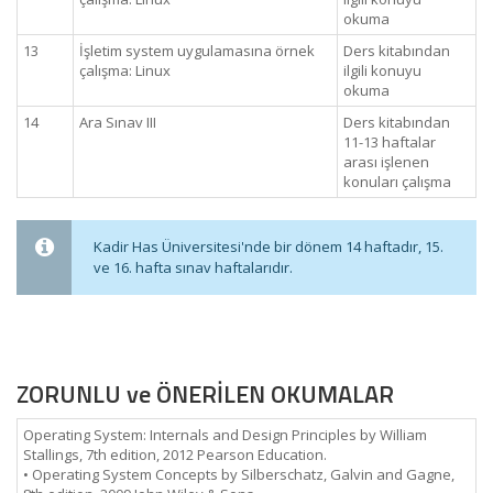
okuma
13
İşletim system uygulamasına örnek
Ders kitabından
çalışma: Linux
ilgili konuyu
okuma
14
Ara Sınav III
Ders kitabından
11-13 haftalar
arası işlenen
konuları çalışma
Kadir Has Üniversitesi'nde bir dönem 14 haftadır, 15.
ve 16. hafta sınav haftalarıdır.
ZORUNLU ve ÖNERİLEN OKUMALAR
Operating System: Internals and Design Principles by William
Stallings, 7th edition, 2012 Pearson Education.
• Operating System Concepts by Silberschatz, Galvin and Gagne,