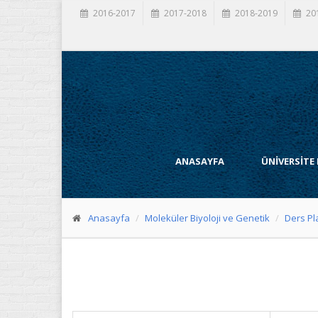
2016-2017
2017-2018
2018-2019
20
ANASAYFA
ÜNİVERSİTE
Anasayfa
Moleküler Biyoloji ve Genetik
Ders Pl