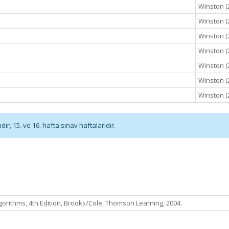
Winston (
Winston (
Winston (
Winston (
Winston (
Winston (
Winston (
r, 15. ve 16. hafta sınav haftalarıdır.
gorithms, 4th Edition, Brooks/Cole, Thomson Learning, 2004.