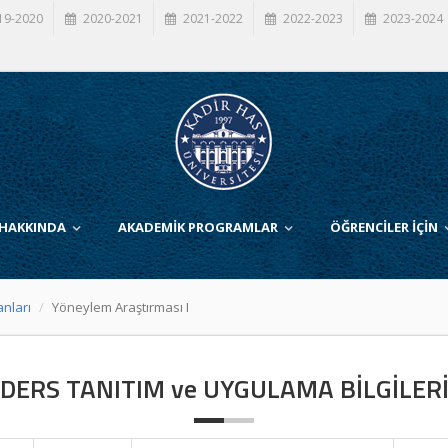
19-2020
2020-2021
2021-2022
2022-2023
2023-2024
 HAKKINDA
AKADEMİK PROGRAMLAR
ÖĞRENCİLER İÇİN
anları
Yöneylem Araştırması I
DERS TANITIM ve UYGULAMA BİLGİLER