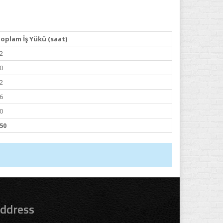
oplam İş Yükü (saat)
2
0
2
6
0
50
ddress