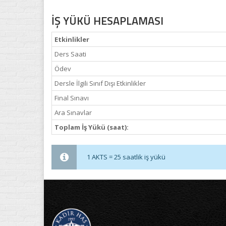
İŞ YÜKÜ HESAPLAMASI
Etkinlikler
Ders Saati
Ödev
Dersle İlgili Sınıf Dışı Etkinlikler
Final Sınavı
Ara Sınavlar
Toplam İş Yükü (saat):
1 AKTS = 25 saatlik iş yükü