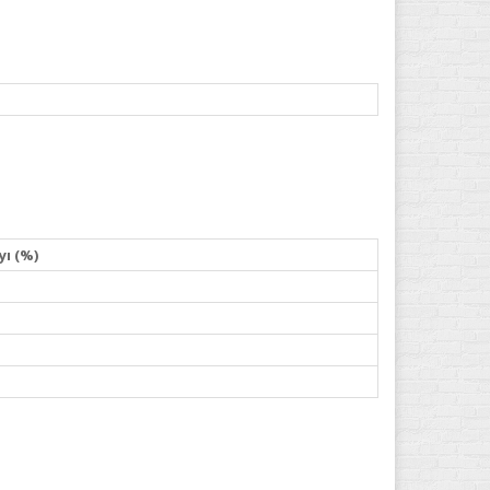
yı (%)