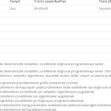
Yarıyıl
T+U+L (saat/hafta)
Türü (Z 
Güz
03+00+00
Seçmeli
 deterministik modelleri, özelliklede doğrusal programlamayı tanıtır.
 deterministik modelleri, özelliklede doğrusal programlamayı tanıtır. Der
mesi, simpleks algoritması, duyarlılık analizi, ikillik, ulaşım ve atama pro
programlama problemlerini grafik yöntemi ile çözmek.
lemlerini de kapsayan çeşitli problemleri ifade edebilmek için doğrusal v
oblemlerini çözebilmek için simpleks algoritmasını uygulamak.
lemlerini çözebilmek için algoritmalar uygulamak.
ogramları çözebilmek için bilgisayar programı kullanmak.
blemlerinin hangi paramatre aralıklarında optimum kalacağını belirlemek 
blemlerinin ikil karşılıklarını bulmak.