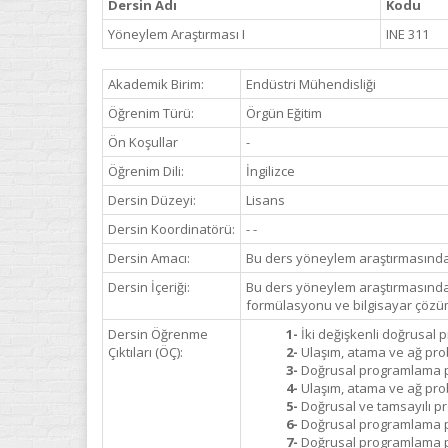
Dersin Adı
Kodu
Yöneylem Araştırması I
INE 311
Akademik Birim:
Endüstri Mühendisliği
Öğrenim Türü:
Örgün Eğitim
Ön Koşullar
-
Öğrenim Dili:
İngilizce
Dersin Düzeyi:
Lisans
Dersin Koordinatörü:
- -
Dersin Amacı:
Bu ders yöneylem araştırmasındaki
Dersin İçeriği:
Bu ders yöneylem araştırmasındaki
formülasyonu ve bilgisayar çözümle
Dersin Öğrenme
1-
İki değişkenli doğrusal 
Çıktıları (ÖÇ):
2-
Ulaşım, atama ve ağ prob
3-
Doğrusal programlama pr
4-
Ulaşım, atama ve ağ prob
5-
Doğrusal ve tamsayılı pr
6-
Doğrusal programlama pro
7-
Doğrusal programlama pro