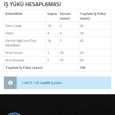
İŞ YÜKÜ HESAPLAMASI
Etkinlikler
Sayısı
Süresi
Toplam İş Yükü
(saat)
(saat)
Ders Saati
14
3
42
Ödev
4
4
16
Dersle İlgili Sınıf Dışı
14
3
42
Etkinlikler
Final Sınavı
1
20
20
Ara Sınavlar
2
15
30
Toplam İş Yükü (saat):
150
1 AKTS = 25 saatlik iş yükü