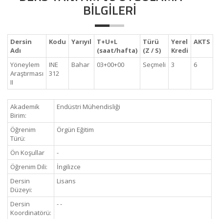
BİLGİLERİ
Dersin
Kodu
Yarıyıl
T+U+L
Türü
Yerel
AKTS
Adı
(saat/hafta)
(Z / S)
Kredi
Yöneylem
INE
Bahar
03+00+00
Seçmeli
3
6
Araştırması
312
II
Akademik
Endüstri Mühendisliği
Birim:
Öğrenim
Örgün Eğitim
Türü:
Ön Koşullar
-
Öğrenim Dili:
İngilizce
Dersin
Lisans
Düzeyi:
Dersin
- -
Koordinatörü: