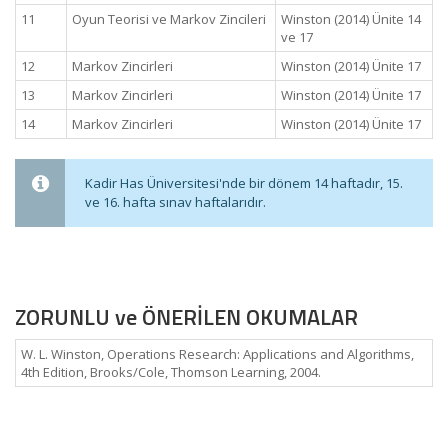
11
Oyun Teorisi ve Markov Zincileri
Winston (2014) Ünite 14
ve 17
12
Markov Zincirleri
Winston (2014) Ünite 17
13
Markov Zincirleri
Winston (2014) Ünite 17
14
Markov Zincirleri
Winston (2014) Ünite 17
Kadir Has Üniversitesi'nde bir dönem 14 haftadır, 15.
ve 16. hafta sınav haftalarıdır.
ZORUNLU ve ÖNERİLEN OKUMALAR
W. L. Winston, Operations Research: Applications and Algorithms,
4th Edition, Brooks/Cole, Thomson Learning, 2004.