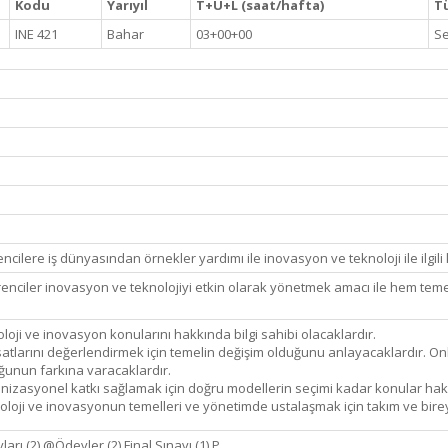
Kodu
Yarıyıl
T+U+L (saat/hafta)
Tü
INE 421
Bahar
03+00+00
Se
cilere iş dünyasından örnekler yardımı ile inovasyon ve teknoloji ile ilgili
nciler inovasyon ve teknolojiyi etkin olarak yönetmek amacı ile hem temel 
.
loji ve inovasyon konularını hakkında bilgi sahibi olacaklardır.
rsatlarını değerlendirmek için temelin değişim olduğunu anlayacaklardır. 
ğunun farkına varacaklardır.
nizasyonel katkı sağlamak için doğru modellerin seçimi kadar konular hakkı
oloji ve inovasyonun temelleri ve yönetimde ustalaşmak için takım ve bireys
avları (2) @Ödevler (2) Final Sınavı (1) P