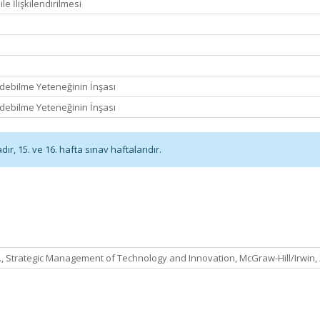
le İlişkilendirilmesi
Edebilme Yeteneğinin İnşası
Edebilme Yeteneğinin İnşası
r, 15. ve 16. hafta sınav haftalarıdır.
., Strategic Management of Technology and Innovation, McGraw-Hill/Irwin, 2