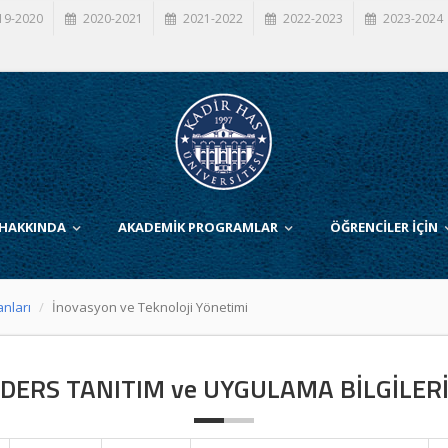
19-2020
2020-2021
2021-2022
2022-2023
2023-2024
 HAKKINDA
AKADEMİK PROGRAMLAR
ÖĞRENCİLER İÇİN
anları
İnovasyon ve Teknoloji Yönetimi
DERS TANITIM ve UYGULAMA BİLGİLER