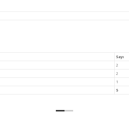
Sayı
2
2
1
5