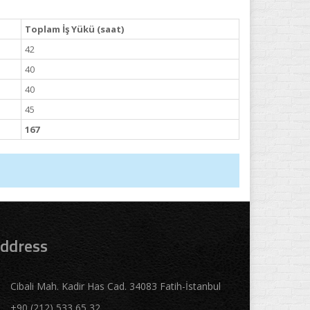
Toplam İş Yükü (saat)
42
40
40
45
167
ddress
Cibali Mah. Kadir Has Cad. 34083 Fatih-İstanbul
+90 (212) 533 65 32