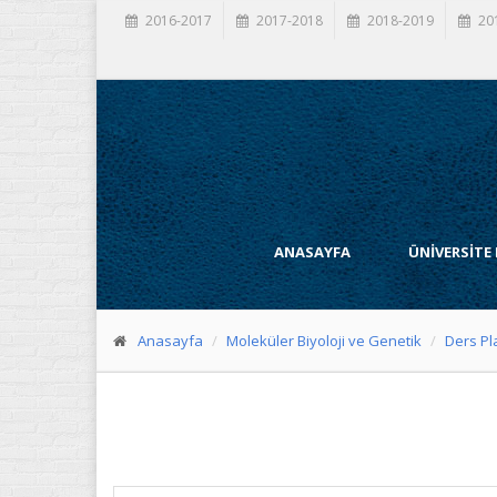
2016-2017
2017-2018
2018-2019
20
ANASAYFA
ÜNİVERSİTE
Anasayfa
Moleküler Biyoloji ve Genetik
Ders Pl