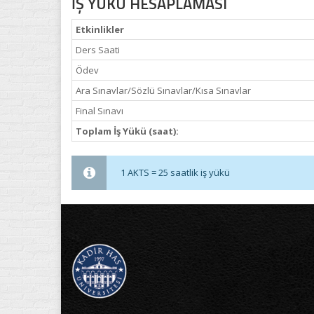
İŞ YÜKÜ HESAPLAMASI
Etkinlikler
Ders Saati
Ödev
Ara Sınavlar/Sözlü Sınavlar/Kısa Sınavlar
Final Sınavı
Toplam İş Yükü (saat):
1 AKTS = 25 saatlik iş yükü