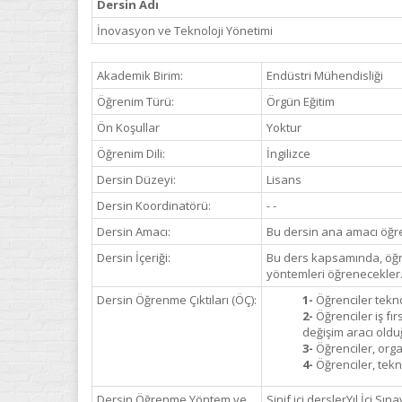
Dersin Adı
İnovasyon ve Teknoloji Yönetimi
Akademik Birim:
Endüstri Mühendisliği
Öğrenim Türü:
Örgün Eğitim
Ön Koşullar
Yoktur
Öğrenim Dili:
İngilizce
Dersin Düzeyi:
Lisans
Dersin Koordinatörü:
- -
Dersin Amacı:
Bu dersin ana amacı öğren
Dersin İçeriği:
Bu ders kapsamında, öğre
yöntemleri öğrenecekler
Dersin Öğrenme Çıktıları (ÖÇ):
1-
Öğrenciler tekno
2-
Öğrenciler iş fı
değişim aracı oldu
3-
Öğrenciler, orga
4-
Öğrenciler, tekn
Dersin Öğrenme Yöntem ve
Sinif içi derslerYıl İçi Sın