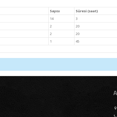
Sayısı
Süresi (saat)
14
3
2
20
2
20
1
45
A