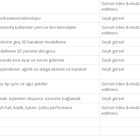
Görsel ödev & modül
edilmesi.
orkstation) teknolojisi
Seçili görsel
ında kullanılan yeni ve ileri teknolijiler
Görsel ödev & modül
edilmesi.
lerine giriş 3D karakter modelleme
Seçili görsel
 modelleme 3D yürüme döngüsü
Seçili görsel
üsünde ince ayar ve sorun giderme
Seçili görsel
çlendirme: ağırlık ve dalga ekleme ve hareket
Seçili görsel
 lip sync ve ağız şekiller
Görsel ödev & modül
edilmesi.
tmak: eylemleri düşünce sürecine bağlamak
Seçili görsel
uh hali, kişilik, tutum. Çoklu performans
Görsel ödev & modül
edilmesi.