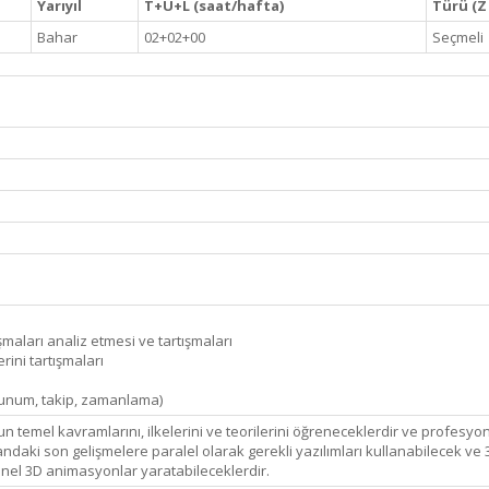
Yarıyıl
T+U+L (saat/hafta)
Türü (Z 
Bahar
02+02+00
Seçmeli
ışmaları analiz etmesi ve tartışmaları
rini tartışmaları
(sunum, takip, zamanlama)
emel kavramlarını, ilkelerini ve teorilerini öğreneceklerdir ve profesyone
ndaki son gelişmelere paralel olarak gerekli yazılımları kullanabilecek ve 3
onel 3D animasyonlar yaratabileceklerdir.