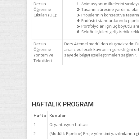
Dersin
1-
Animasyonun ilkelerini sıralaya
Öğrenme
2-
Tasarım sürecine yardımcı olan 
Çıktıları (ÖÇ):
3-
Projelerinin konsept ve tasarım 
4-
Endüstri standartlarında pipel
5-
Portfolyoları için üç boyutlu a
6-
Sektör ilişkileri geliştirebilecekl
Dersin
Ders 4 temel modülden oluşmaktadır. Bun
Öğrenme
analiz edilecek kavramın gerekliliğini or
Yöntem ve
sayede bilgiyi içselleştirmeleri sağlanır.
Teknikleri
HAFTALIK PROGRAM
Hafta
Konular
1
Oryantasyon haftası
2
(Modül I: Pipeline) Proje yönetimi yazılımlarına gi