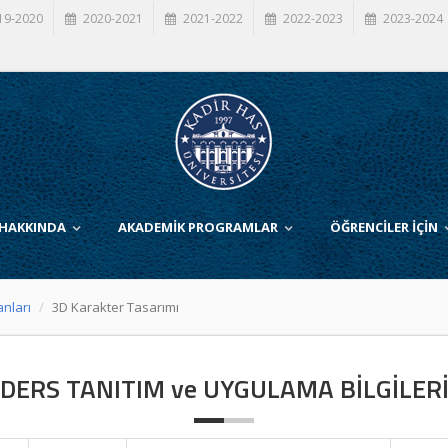
19-2020
2020-2021
2021-2022
2022-2023
2023-2024
 HAKKINDA
AKADEMİK PROGRAMLAR
ÖĞRENCİLER İÇİN
anları
3D Karakter Tasarımı
DERS TANITIM ve UYGULAMA BİLGİLER