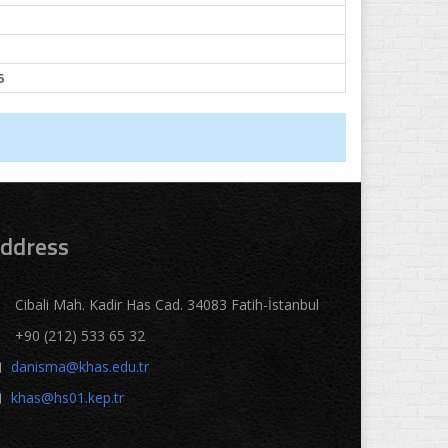
5
ddress
Cibali Mah. Kadir Has Cad. 34083 Fatih-İstanbul
+90 (212) 533 65 32
danisma@khas.edu.tr
khas@hs01.kep.tr