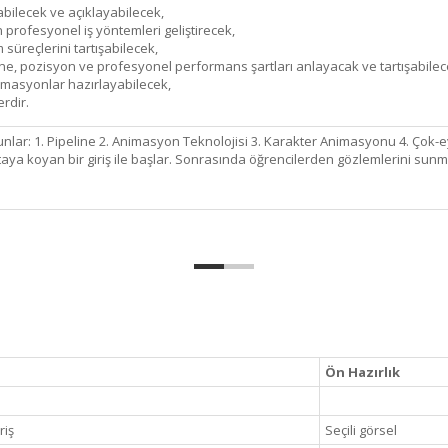
bilecek ve açıklayabilecek,
profesyonel iş yöntemleri geliştirecek,
süreçlerini tartışabilecek,
ine, pozisyon ve profesyonel performans şartları anlayacak ve tartışabilec
nimasyonlar hazırlayabilecek,
erdir.
lar: 1. Pipeline 2. Animasyon Teknolojisi 3. Karakter Animasyonu 4. Çok-
taya koyan bir giriş ile başlar. Sonrasında öğrencilerden gözlemlerini sunmala
Ön Hazırlık
riş
Seçili görsel