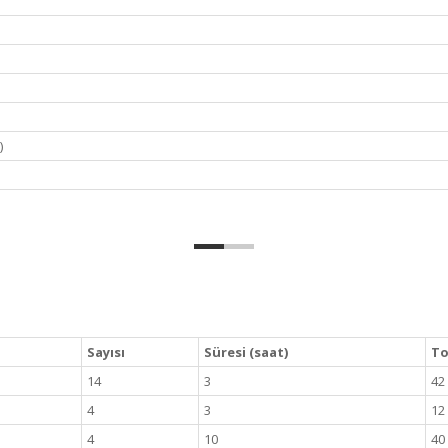
)
Sayısı
Süresi (saat)
To
14
3
42
4
3
12
4
10
40