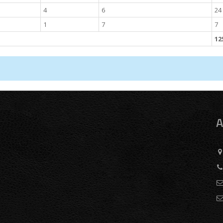
4
6
24
1
7
7
12
A