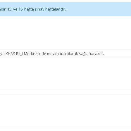
r, 15. ve 16. hafta sınav haftalarıdır.
eya KHAS Bilgi Merkezi'nde mevcuttur) olarak sağlanacaktır.