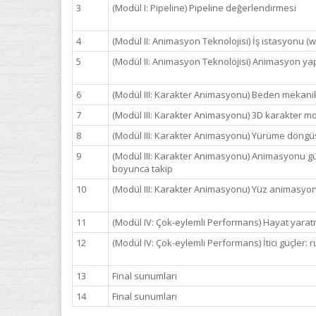
3
(Modül I: Pipeline) Pipeline değerlendirmesi
4
(Modül II: Animasyon Teknolojisi) İş istasyonu (w
5
(Modül II: Animasyon Teknolojisi) Animasyon yapım
6
(Modül III: Karakter Animasyonu) Beden mekanik
7
(Modül III: Karakter Animasyonu) 3D karakter
8
(Modül III: Karakter Animasyonu) Yürüme döng
9
(Modül III: Karakter Animasyonu) Animasyonu gü
boyunca takip
10
(Modül III: Karakter Animasyonu) Yüz animasyonu:
11
(Modül IV: Çok-eylemli Performans) Hayat yara
12
(Modül IV: Çok-eylemli Performans) İtici güçler: r
13
Final sunumları
14
Final sunumları