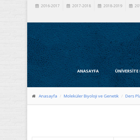
2016-2017
2017-2018
2018-2019
20
ANASAYFA
ÜNİVERSİTE
Anasayfa
Moleküler Biyoloji ve Genetik
Ders Pl