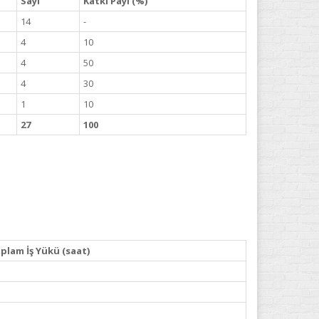
Sayı
Katkı Payı (%)
14
-
4
10
4
50
4
30
1
10
27
100
plam İş Yükü (saat)