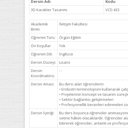
Dersin Adı
Kodu
3D Karakter Tasarımı
VCD 433
Akademik
İletişim Fakültesi
Birim:
Öğrenim Türü:
Örgün Eğitim
Ön Koşullar
Yok
Öğrenim Dili:
İngilizce
Dersin Düzeyi:
Lisans
Dersin
- -
Koordinatörü:
Dersin Amacı:
Bu dersi alan öğrencilerin:
• Endüstri terminolojisini kullanarak çal
• Projelerinin konsept ve tasarım süreçle
• Sektör bağlantısı geliştirmeleri
• Profesyonellik becerileri edinmeleri 
Dersin İçeriği:
Bu ders boyunca öğrenciler animasyonun t
setine hâkim olacaklardır. Öğrenciler ala
bitirerek öğrenciler, anlamlı ve profesy