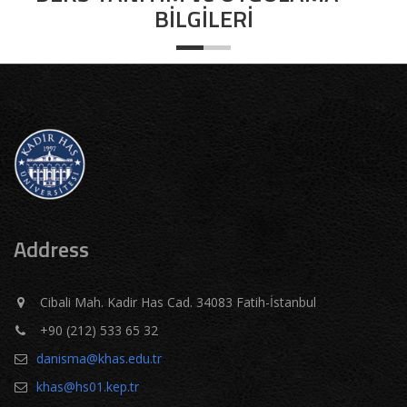
BİLGİLERİ
Address
Cibali Mah. Kadir Has Cad. 34083 Fatih-İstanbul
+90 (212) 533 65 32
danisma@khas.edu.tr
khas@hs01.kep.tr