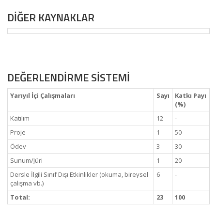
DİĞER KAYNAKLAR
DEĞERLENDİRME SİSTEMİ
Yarıyıl İçi Çalışmaları
Sayı
Katkı Payı
(%)
Katılım
12
-
Proje
1
50
Ödev
3
30
Sunum/Jüri
1
20
Dersle İlgili Sınıf Dışı Etkinlikler (okuma, bireysel
6
-
çalışma vb.)
Total:
23
100