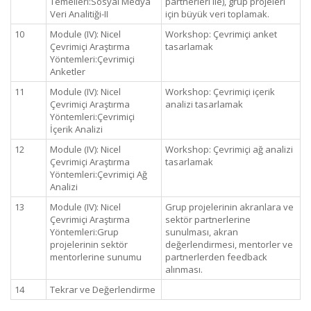
Temelleri:Sosyal Medya
partnerleri ile), grup projeleri
Veri Analitiği-II
için büyük veri toplamak.
10
Module (IV): Nicel
Workshop: Çevrimiçi anket
Çevrimiçi Araştırma
tasarlamak
Yöntemleri:Çevrimiçi
Anketler
11
Module (IV): Nicel
Workshop: Çevrimiçi içerik
Çevrimiçi Araştırma
analizi tasarlamak
Yöntemleri:Çevrimiçi
İçerik Analizi
12
Module (IV): Nicel
Workshop: Çevrimiçi ağ analizi
Çevrimiçi Araştırma
tasarlamak
Yöntemleri:Çevrimiçi Ağ
Analizi
13
Module (IV): Nicel
Grup projelerinin akranlara ve
Çevrimiçi Araştırma
sektör partnerlerine
Yöntemleri:Grup
sunulması, akran
projelerinin sektör
değerlendirmesi, mentorler ve
mentorlerine sunumu
partnerlerden feedback
alınması.
14
Tekrar ve Değerlendirme