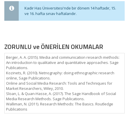
Kadir Has Üniversitesi'nde bir dönem 14 haftadır, 15.
ve 16. hafta sınav haftalarıdır.
ZORUNLU ve ÖNERİLEN OKUMALAR
Berger, A. A. (2015). Media and communication research methods:
An introduction to qualitative and quantitative approaches. Sage
Publications.
Kozinets, R. (2010). Netnography: doing ethnographic research
online, Sage Publications.
Online and Social Media Research: Tools and Techniques for
Market Researchers, Wiley, 2010.
Sloan, L. & Quan-Hasse, A. (2017). The Sage Handbook of Social
Media Research Methods. Sage Publications.
Walliman, N. (2011). Research Methods: The Basics. Routledge
Publications