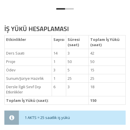
İŞ YÜKÜ HESAPLAMASI
Etkinlikler
Sayısı
Süresi
Toplam İş Yükü
(saat)
(saat)
Ders Saati
14
3
42
Proje
1
50
50
Ödev
3
5
15
Sunum/Jüriye Hazırlık
1
25
25
Dersle İlgili Sınıf Dışı
6
3
18
Etkinlikler
Toplam İş Yükü (saat):
150
1 AKTS = 25 saatlik iş yükü