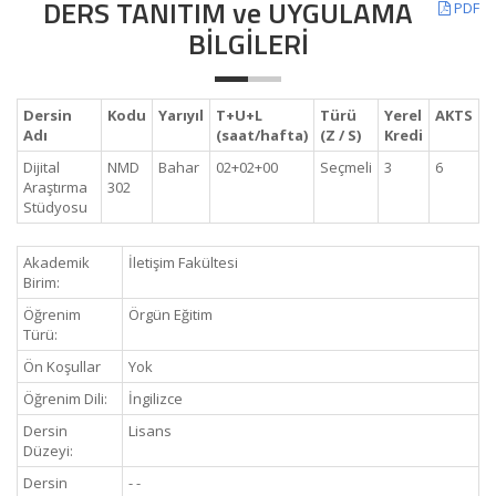
DERS TANITIM ve UYGULAMA
PDF
BİLGİLERİ
Dersin
Kodu
Yarıyıl
T+U+L
Türü
Yerel
AKTS
Adı
(saat/hafta)
(Z / S)
Kredi
Dijital
NMD
Bahar
02+02+00
Seçmeli
3
6
Araştırma
302
Stüdyosu
Akademik
İletişim Fakültesi
Birim:
Öğrenim
Örgün Eğitim
Türü:
Ön Koşullar
Yok
Öğrenim Dili:
İngilizce
Dersin
Lisans
Düzeyi:
Dersin
- -