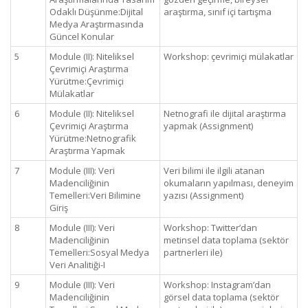
Odaklı Düşünme:Dijital
araştırma, sınıf içi tartışma
Medya Araştırmasında
Güncel Konular
5
Module (II): Niteliksel
Workshop: çevrimiçi mülakatlar
Çevrimiçi Araştırma
Yürütme:Çevrimiçi
Mülakatlar
6
Module (II): Niteliksel
Netnografi ile dijital araştırma
Çevrimiçi Araştırma
yapmak (Assignment)
Yürütme:Netnografik
Araştırma Yapmak
7
Module (III): Veri
Veri bilimi ile ilgili atanan
Madenciliğinin
okumaların yapılması, deneyim
Temelleri:Veri Bilimine
yazısı (Assignment)
Giriş
8
Module (III): Veri
Workshop: Twitter’dan
Madenciliğinin
metinsel data toplama (sektör
Temelleri:Sosyal Medya
partnerleri ile)
Veri Analitiği-I
9
Module (III): Veri
Workshop: Instagram’dan
Madenciliğinin
görsel data toplama (sektör