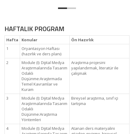
HAFTALIK PROGRAM
Hafta
Konular
Ön Hazırlık
1
Oryantasyon Haftası
(hazırlık ve ders planı)
2
Module (I): Dijital Medya
Araştırma projesini
Araştırmalarında Tasarım
yapılandırmak, literatür ile
Odaklı
çalışmak
Düşünme:Araştırmada
Temel Kavramlar ve
Kuram
3
Module (I): Dijital Medya
Bireysel araştırma, sınıf içi
Araştırmalarında Tasarım
tartışma
Odaklı
Düşünme:Araştırma
Yöntemleri
4
Module (I): Dijital Medya
Atanan ders materyalini
Araştırmalarında Tasarım
gözden geçirme, bireysel