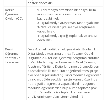
desteklenecektir.
Dersin
1-
Yeni medya ortamında bir sosyal bilim
Öğrenme
araştırmasının ana unsurlarını
Çıktıları (ÖÇ):
kavrayabilmek.
2-
Dijital medya araştırması tasarlayabilmek.
3-
Nitel ve nicel dijital medya araştırması
yapabilmek.
4-
Dijital medya içeriği toplamak ve analiz
edebilmek.
Dersin
Ders 4 temel modülden oluşmaktadır. Bunlar: 1.
Öğrenme
Dijital Medya Araştırmalarında Tasarım Odaklı
Yöntem ve
Düşünme 2. Niteliksel Çevrimiçi Araştırma Yürütme
Teknikleri
3. Veri Madenciliğinin Temelleri 4. Nicel Çevrimiçi
Araştırma Yürütme Değerlendirme dört modülden
oluşmaktadır. İlk modülün değerlendirmesi proje
fikir önerisi şeklindedir (). İkinci modülde öğrenciler
birinci modülde seçtikleri proje konusu üzerinde
netnografi araştırması yapacaklardır (). Üçüncü
modülde öğrencilerden büyük veri toplama () ve
dördüncü modülde ise topladıkları verilerin
analizlerini yapmaları istenmektedir ( ).