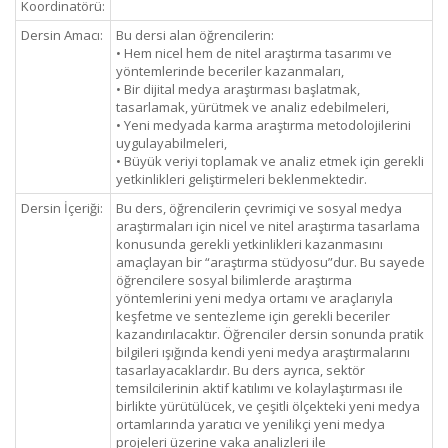
Koordinatörü:
Dersin Amacı:
Bu dersi alan öğrencilerin:
• Hem nicel hem de nitel araştırma tasarımı ve
yöntemlerinde beceriler kazanmaları,
• Bir dijital medya araştırması başlatmak,
tasarlamak, yürütmek ve analiz edebilmeleri,
• Yeni medyada karma araştırma metodolojilerini
uygulayabilmeleri,
• Büyük veriyi toplamak ve analiz etmek için gerekli
yetkinlikleri geliştirmeleri beklenmektedir.
Dersin İçeriği:
Bu ders, öğrencilerin çevrimiçi ve sosyal medya
araştırmaları için nicel ve nitel araştırma tasarlama
konusunda gerekli yetkinlikleri kazanmasını
amaçlayan bir “araştırma stüdyosu”dur. Bu sayede
öğrencilere sosyal bilimlerde araştırma
yöntemlerini yeni medya ortamı ve araçlarıyla
keşfetme ve sentezleme için gerekli beceriler
kazandırılacaktır. Öğrenciler dersin sonunda pratik
bilgileri ışığında kendi yeni medya araştırmalarını
tasarlayacaklardır. Bu ders ayrıca, sektör
temsilcilerinin aktif katılımı ve kolaylaştırması ile
birlikte yürütülücek, ve çeşitli ölçekteki yeni medya
ortamlarında yaratıcı ve yenilikçi yeni medya
projeleri üzerine vaka analizleri ile