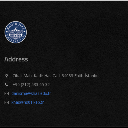
Address
Cibali Mah. Kadir Has Cad. 34083 Fatih-İstanbul
+90 (212) 533 65 32
danisma@khas.edu.tr
khas@hs01.kep.tr