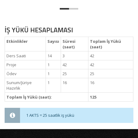
İŞ YÜKÜ HESAPLAMASI
Etkinlikler
Sayısı
Süresi
Toplam İş Yükü
(saat)
(saat)
Ders Saati
14
3
42
Proje
1
42
42
Ödev
1
25
25
Sunum/Jüriye
1
16
16
Hazırlık
Toplam İş Yükü (saat):
125
1 AKTS = 25 saatlik iş yükü