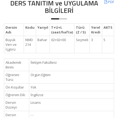
DERS TANITIM ve UYGULAMA
PDF
BİLGİLERİ
Dersin
Kodu
Yarıyıl
T+U+L
Türü
Yerel
AKTS
Adı
(saat/hafta)
(Z / S)
Kredi
Büyük
NMD
Bahar
02+02+00
Seçmeli
3
5
Veri ve
214
İçgörü
Akademik
İletişim Fakültesi
Birim:
Öğrenim
Örgün Eğitim
Türü:
Ön Koşullar
Yok
Öğrenim Dili:
İngilizce
Dersin
Lisans
Düzeyi:
Dersin
- -