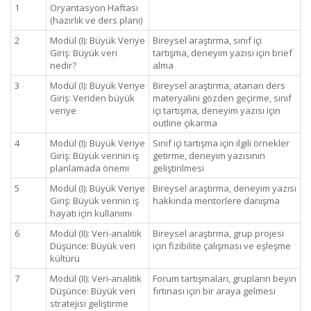
1
Oryantasyon Haftası
(hazırlık ve ders planı)
2
Modül (I): Büyük Veriye
Bireysel araştırma, sınıf içi
Giriş: Büyük veri
tartışma, deneyim yazısı için brief
nedir?
alma
3
Modül (I): Büyük Veriye
Bireysel araştırma, atanan ders
Giriş: Veriden büyük
materyalini gözden geçirme, sınıf
veriye
içi tartışma, deneyim yazısı için
outline çıkarma
4
Modül (I): Büyük Veriye
Sınıf içi tartışma için ilgili örnekler
Giriş: Büyük verinin iş
getirme, deneyim yazısının
planlamada önemi
geliştirilmesi
5
Modül (I): Büyük Veriye
Bireysel araştırma, deneyim yazısı
Giriş: Büyük verinin iş
hakkında mentorlere danışma
hayatı için kullanımı
6
Modül (II): Veri-analitik
Bireysel araştırma, grup projesi
Düşünce: Büyük veri
için fizibilite çalışması ve eşleşme
kültürü
7
Modül (II): Veri-analitik
Forum tartışmaları, grupların beyin
Düşünce: Büyük veri
fırtınası için bir araya gelmesi
stratejisi geliştirme