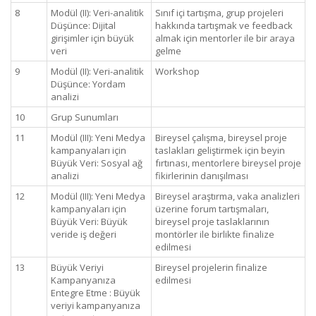
8
Modül (II): Veri-analitik
Sınıf içi tartışma, grup projeleri
Düşünce: Dijital
hakkında tartışmak ve feedback
girişimler için büyük
almak için mentorler ile bir araya
veri
gelme
9
Modül (II): Veri-analitik
Workshop
Düşünce: Yordam
analizi
10
Grup Sunumları
11
Modül (III): Yeni Medya
Bireysel çalışma, bireysel proje
kampanyaları için
taslakları geliştirmek için beyin
Büyük Veri: Sosyal ağ
fırtınası, mentorlere bireysel proje
analizi
fikirlerinin danışılması
12
Modül (III): Yeni Medya
Bireysel araştırma, vaka analizleri
kampanyaları için
üzerine forum tartışmaları,
Büyük Veri: Büyük
bireysel proje taslaklarının
veride iş değeri
montörler ile birlikte finalize
edilmesi
13
Büyük Veriyi
Bireysel projelerin finalize
Kampanyanıza
edilmesi
Entegre Etme : Büyük
veriyi kampanyanıza