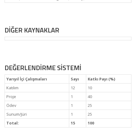
DİĞER KAYNAKLAR
DEĞERLENDİRME SİSTEMİ
Yarıyıl İçi Çalışmaları
Sayı
Katkı Payı (%)
Katılım
12
10
Proje
1
40
Ödev
1
25
Sunum/Jüri
1
25
Total:
15
100