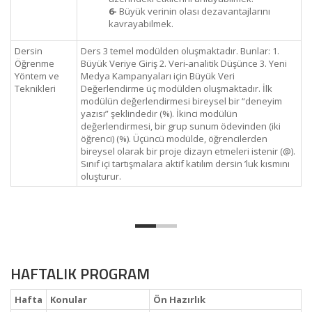
6-
Büyük verinin olası dezavantajlarını
kavrayabilmek.
Dersin
Ders 3 temel modülden oluşmaktadır. Bunlar: 1.
Öğrenme
Büyük Veriye Giriş 2. Veri-analitik Düşünce 3. Yeni
Yöntem ve
Medya Kampanyaları için Büyük Veri
Teknikleri
Değerlendirme üç modülden oluşmaktadır. İlk
modülün değerlendirmesi bireysel bir “deneyim
yazısı” şeklindedir (%). İkinci modülün
değerlendirmesi, bir grup sunum ödevinden (iki
öğrenci) (%). Üçüncü modülde, öğrencilerden
bireysel olarak bir proje dizayn etmeleri istenir (@).
Sınıf içi tartışmalara aktif katılım dersin ’luk kısmını
oluşturur.
HAFTALIK PROGRAM
Hafta
Konular
Ön Hazırlık