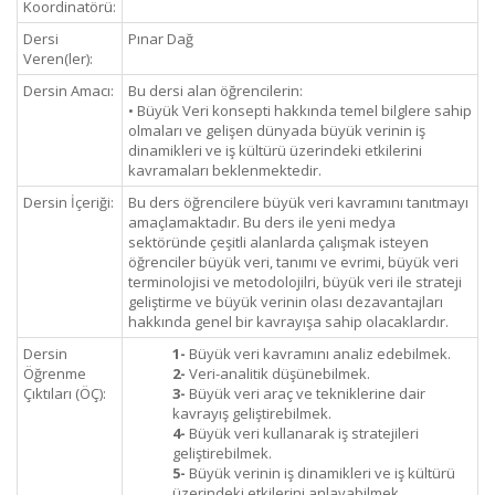
Koordinatörü:
Dersi
Pınar Dağ
Veren(ler):
Dersin Amacı:
Bu dersi alan öğrencilerin:
• Büyük Veri konsepti hakkında temel bilglere sahip
olmaları ve gelişen dünyada büyük verinin iş
dinamikleri ve iş kültürü üzerindeki etkilerini
kavramaları beklenmektedir.
Dersin İçeriği:
Bu ders öğrencilere büyük veri kavramını tanıtmayı
amaçlamaktadır. Bu ders ile yeni medya
sektöründe çeşitli alanlarda çalışmak isteyen
öğrenciler büyük veri, tanımı ve evrimi, büyük veri
terminolojisi ve metodolojilri, büyük veri ile strateji
geliştirme ve büyük verinin olası dezavantajları
hakkında genel bir kavrayışa sahip olacaklardır.
Dersin
1-
Büyük veri kavramını analiz edebilmek.
Öğrenme
2-
Veri-analitik düşünebilmek.
Çıktıları (ÖÇ):
3-
Büyük veri araç ve tekniklerine dair
kavrayış geliştirebilmek.
4-
Büyük veri kullanarak iş stratejileri
geliştirebilmek.
5-
Büyük verinin iş dinamikleri ve iş kültürü
üzerindeki etkilerini anlayabilmek.