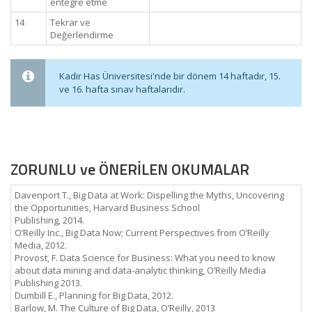
entegre etme
14
Tekrar ve
Değerlendirme
Kadir Has Üniversitesi'nde bir dönem 14 haftadır, 15.
ve 16. hafta sınav haftalarıdır.
ZORUNLU ve ÖNERİLEN OKUMALAR
Davenport T., Big Data at Work: Dispelling the Myths, Uncovering
the Opportunities, Harvard Business School
Publishing, 2014.
O’Reilly Inc., Big Data Now; Current Perspectives from O’Reilly
Media, 2012.
Provost, F. Data Science for Business: What you need to know
about data mining and data-analytic thinking, O’Reilly Media
Publishing 2013.
Dumbill E., Planning for Big Data, 2012.
Barlow, M. The Culture of Big Data, O’Reilly, 2013