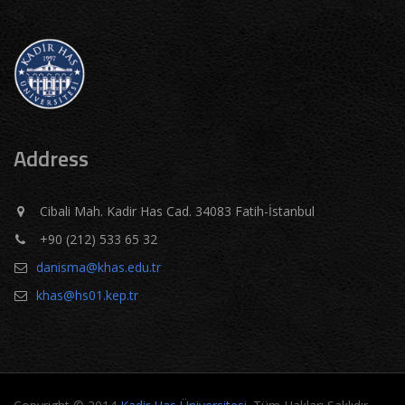
Address
Cibali Mah. Kadir Has Cad. 34083 Fatih-İstanbul
+90 (212) 533 65 32
danisma@khas.edu.tr
khas@hs01.kep.tr