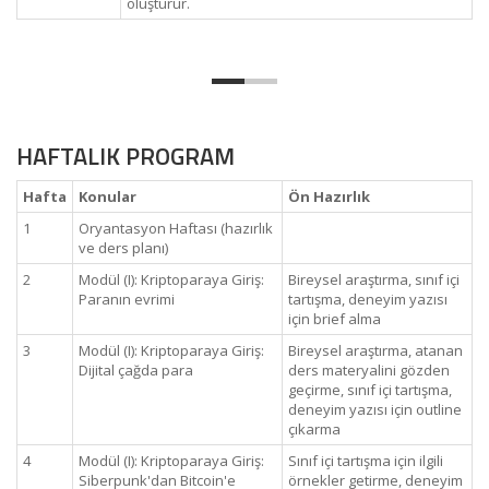
oluşturur.
HAFTALIK PROGRAM
Hafta
Konular
Ön Hazırlık
1
Oryantasyon Haftası (hazırlık
ve ders planı)
2
Modül (I): Kriptoparaya Giriş:
Bireysel araştırma, sınıf içi
Paranın evrimi
tartışma, deneyim yazısı
için brief alma
3
Modül (I): Kriptoparaya Giriş:
Bireysel araştırma, atanan
Dijital çağda para
ders materyalini gözden
geçirme, sınıf içi tartışma,
deneyim yazısı için outline
çıkarma
4
Modül (I): Kriptoparaya Giriş:
Sınıf içi tartışma için ilgili
Siberpunk'dan Bitcoin'e
örnekler getirme, deneyim