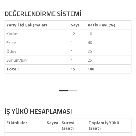
DEĞERLENDİRME SİSTEMİ
Yarıyıl İçi Çalışmaları
Sayı
Katkı Payı (%)
Katılım
12
10
Proje
1
40
Ödev
1
25
Sunum/Jüri
1
25
Total:
15
100
İŞ YÜKÜ HESAPLAMASI
Etkinlikler
Sayısı
Süresi
Toplam İş Yükü
(saat)
(saat)