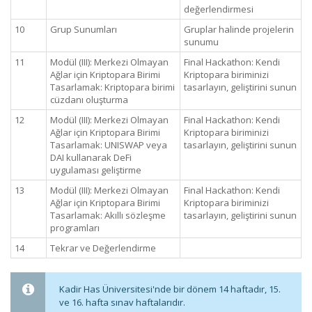
değerlendirmesi
10
Grup Sunumları
Gruplar halinde projelerin
sunumu
11
Modül (III): Merkezi Olmayan
Final Hackathon: Kendi
Ağlar için Kriptopara Birimi
Kriptopara biriminizi
Tasarlamak: Kriptopara birimi
tasarlayın, geliştirini sunun
cüzdanı oluşturma
12
Modül (III): Merkezi Olmayan
Final Hackathon: Kendi
Ağlar için Kriptopara Birimi
Kriptopara biriminizi
Tasarlamak: UNISWAP veya
tasarlayın, geliştirini sunun
DAI kullanarak DeFi
uygulaması geliştirme
13
Modül (III): Merkezi Olmayan
Final Hackathon: Kendi
Ağlar için Kriptopara Birimi
Kriptopara biriminizi
Tasarlamak: Akıllı sözleşme
tasarlayın, geliştirini sunun
programları
14
Tekrar ve Değerlendirme
Kadir Has Üniversitesi'nde bir dönem 14 haftadır, 15.
ve 16. hafta sınav haftalarıdır.