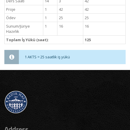
Ders Saati
14
3
42
Proje
1
42
42
Ödev
1
25
25
Sunum/Jüriye
1
16
16
Hazırlık
Toplam İş Yükü (saat):
125
1 AKTS = 25 saatlik iş yükü
Address