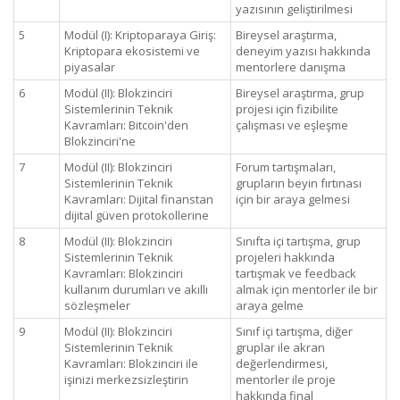
yazısının geliştirilmesi
5
Modül (I): Kriptoparaya Giriş:
Bireysel araştırma,
Kriptopara ekosistemi ve
deneyim yazısı hakkında
piyasalar
mentorlere danışma
6
Modül (II): Blokzinciri
Bireysel araştırma, grup
Sistemlerinin Teknik
projesi için fizibilite
Kavramları: Bitcoin'den
çalışması ve eşleşme
Blokzinciri'ne
7
Modül (II): Blokzinciri
Forum tartışmaları,
Sistemlerinin Teknik
grupların beyin fırtınası
Kavramları: Dijital finanstan
için bir araya gelmesi
dijital güven protokollerine
8
Modül (II): Blokzinciri
Sınıfta içi tartışma, grup
Sistemlerinin Teknik
projeleri hakkında
Kavramları: Blokzinciri
tartışmak ve feedback
kullanım durumları ve akıllı
almak için mentorler ile bir
sözleşmeler
araya gelme
9
Modül (II): Blokzinciri
Sınıf içi tartışma, diğer
Sistemlerinin Teknik
gruplar ile akran
Kavramları: Blokzinciri ile
değerlendirmesi,
işinizi merkezsizleştirin
mentorler ile proje
hakkında final