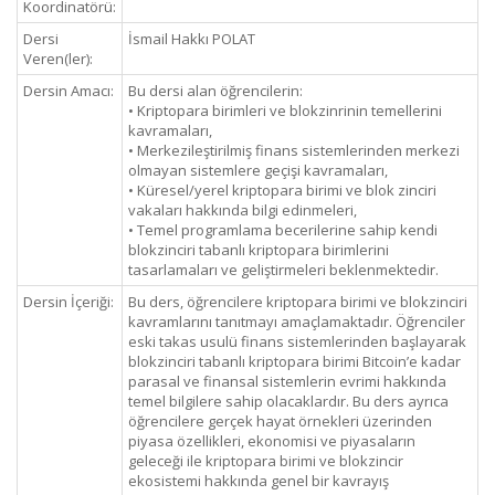
Koordinatörü:
Dersi
İsmail Hakkı POLAT
Veren(ler):
Dersin Amacı:
Bu dersi alan öğrencilerin:
• Kriptopara birimleri ve blokzinrinin temellerini
kavramaları,
• Merkezileştirilmiş finans sistemlerinden merkezi
olmayan sistemlere geçişi kavramaları,
• Küresel/yerel kriptopara birimi ve blok zinciri
vakaları hakkında bilgi edinmeleri,
• Temel programlama becerilerine sahip kendi
blokzinciri tabanlı kriptopara birimlerini
tasarlamaları ve geliştirmeleri beklenmektedir.
Dersin İçeriği:
Bu ders, öğrencilere kriptopara birimi ve blokzinciri
kavramlarını tanıtmayı amaçlamaktadır. Öğrenciler
eski takas usulü finans sistemlerinden başlayarak
blokzinciri tabanlı kriptopara birimi Bitcoin’e kadar
parasal ve finansal sistemlerin evrimi hakkında
temel bilgilere sahip olacaklardır. Bu ders ayrıca
öğrencilere gerçek hayat örnekleri üzerinden
piyasa özellikleri, ekonomisi ve piyasaların
geleceği ile kriptopara birimi ve blokzincir
ekosistemi hakkında genel bir kavrayış