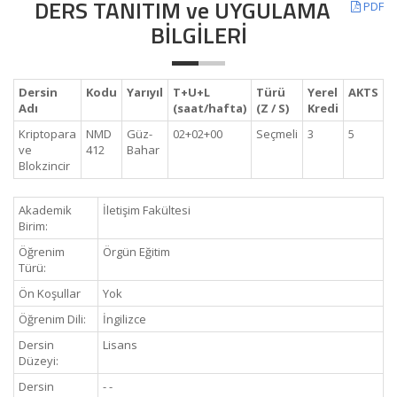
DERS TANITIM ve UYGULAMA
PDF
BİLGİLERİ
Dersin
Kodu
Yarıyıl
T+U+L
Türü
Yerel
AKTS
Adı
(saat/hafta)
(Z / S)
Kredi
Kriptopara
NMD
Güz-
02+02+00
Seçmeli
3
5
ve
412
Bahar
Blokzincir
Akademik
İletişim Fakültesi
Birim:
Öğrenim
Örgün Eğitim
Türü:
Ön Koşullar
Yok
Öğrenim Dili:
İngilizce
Dersin
Lisans
Düzeyi:
Dersin
- -