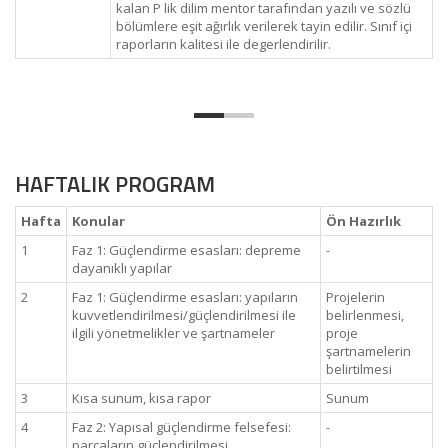
kalan P lik dilim mentor tarafından yazılı ve sözlü
bölümlere eşit ağırlık verilerek tayin edilir. Sınıf içi
raporların kalitesi ile degerlendirilir.
HAFTALIK PROGRAM
Hafta
Konular
Ön Hazırlık
1
Faz 1: Güçlendirme esasları: depreme
-
dayanıklı yapılar
2
Faz 1: Güçlendirme esasları: yapıların
Projelerin
kuvvetlendirilmesi/güçlendirilmesi ile
belirlenmesi,
ilgili yönetmelikler ve şartnameler
proje
şartnamelerin
belirtilmesi
3
Kısa sunum, kısa rapor
Sunum
4
Faz 2: Yapısal güçlendirme felsefesi:
-
parçaların güçlendirilmesi