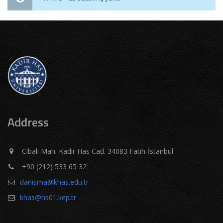
Address
Cibali Mah. Kadir Has Cad. 34083 Fatih-İstanbul
+90 (212) 533 65 32
danisma@khas.edu.tr
khas@hs01.kep.tr