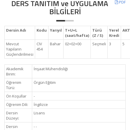
DERS TANITIM ve UYGULAMA
PDF
BİLGİLERİ
Dersin Adı
Kodu
Yarıyıl
T+U+L
Türü
Yerel
AKT
(saat/hafta)
(Z / S)
Kredi
Mevcut
CIV
Bahar
02+02+00
Seçmeli
3
5
Yapıların
454
Güçlendirilmesi
Akademik
İnşaat Mühendisliği
Birim:
Öğrenim
Örgün Eğitim
Türü:
Ön Koşullar
-
Öğrenim Dili:
İngilizce
Dersin
Lisans
Düzeyi:
Dersin
- -