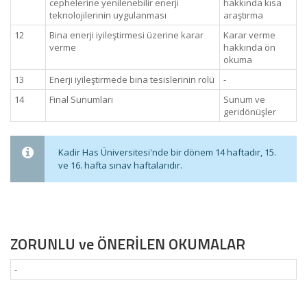
cephelerine yenilenebilir enerji
hakkında kısa
teknolojilerinin uygulanması
araştırma
12
Bina enerji iyileştirmesi üzerine karar
Karar verme
verme
hakkında ön
okuma
13
Enerji iyileştirmede bina tesislerinin rolü
-
14
Final Sunumları
Sunum ve
geridönüşler
Kadir Has Üniversitesi'nde bir dönem 14 haftadır, 15.
ve 16. hafta sınav haftalarıdır.
ZORUNLU ve ÖNERİLEN OKUMALAR
-