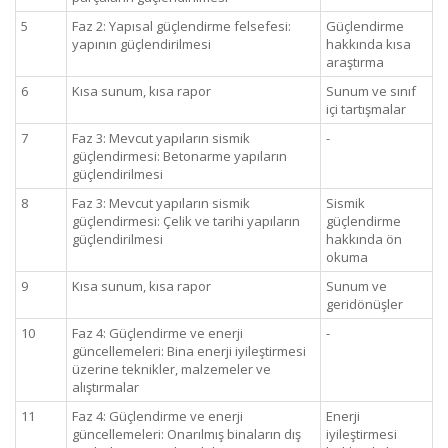
5
Faz 2: Yapısal güçlendirme felsefesi:
Güçlendirme
yapının güçlendirilmesi
hakkında kısa
araştırma
6
Kısa sunum, kısa rapor
Sunum ve sınıf
içi tartışmalar
7
Faz 3: Mevcut yapıların sismik
-
güçlendirmesi: Betonarme yapıların
güçlendirilmesi
8
Faz 3: Mevcut yapıların sismik
Sismik
güçlendirmesi: Çelik ve tarihi yapıların
güçlendirme
güçlendirilmesi
hakkında ön
okuma
9
Kısa sunum, kısa rapor
Sunum ve
geridönüşler
10
Faz 4: Güçlendirme ve enerji
-
güncellemeleri: Bina enerji iyileştirmesi
üzerine teknikler, malzemeler ve
alıştırmalar
11
Faz 4: Güçlendirme ve enerji
Enerji
güncellemeleri: Onarılmış binaların dış
iyileştirmesi