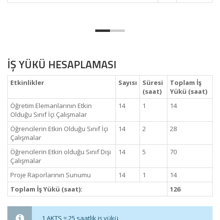
İŞ YÜKÜ HESAPLAMASI
Etkinlikler
Sayısı
Süresi
Toplam İş
(saat)
Yükü (saat)
Öğretim Elemanlarının Etkin
14
1
14
Olduğu Sınıf İçi Çalışmalar
Öğrencilerin Etkin Olduğu Sınıf İçi
14
2
28
Çalışmalar
Öğrencilerin Etkin olduğu Sınıf Dışı
14
5
70
Çalışmalar
Proje Raporlarının Sunumu
14
1
14
Toplam İş Yükü (saat):
126
1 AKTS = 25 saatlik iş yükü