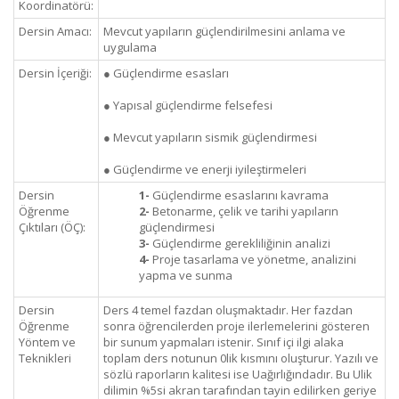
Koordinatörü:
Dersin Amacı:
Mevcut yapıların güçlendirilmesini anlama ve
uygulama
Dersin İçeriği:
● Güçlendirme esasları
● Yapısal güçlendirme felsefesi
● Mevcut yapıların sismik güçlendirmesi
● Güçlendirme ve enerji iyileştirmeleri
Dersin
1-
Güçlendirme esaslarını kavrama
Öğrenme
2-
Betonarme, çelik ve tarihi yapıların
Çıktıları (ÖÇ):
güçlendirmesi
3-
Güçlendirme gerekliliğinin analizi
4-
Proje tasarlama ve yönetme, analizini
yapma ve sunma
Dersin
Ders 4 temel fazdan oluşmaktadır. Her fazdan
Öğrenme
sonra öğrencilerden proje ilerlemelerini gösteren
Yöntem ve
bir sunum yapmaları istenir. Sınıf içi ilgi alaka
Teknikleri
toplam ders notunun 0lik kısmını oluşturur. Yazılı ve
sözlü raporların kalitesi ise Uağırlığındadır. Bu Ulik
dilimin %5si akran tarafından tayin edilirken geriye