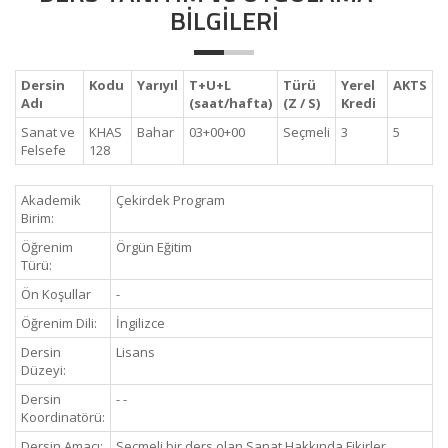
BİLGİLERİ
Dersin
Kodu
Yarıyıl
T+U+L
Türü
Yerel
AKTS
Adı
(saat/hafta)
(Z / S)
Kredi
Sanat ve
KHAS
Bahar
03+00+00
Seçmeli
3
5
Felsefe
128
Akademik
Çekirdek Program
Birim:
Öğrenim
Örgün Eğitim
Türü:
Ön Koşullar
-
Öğrenim Dili:
İngilizce
Dersin
Lisans
Düzeyi:
Dersin
- -
Koordinatörü:
Dersin Amacı:
Seçmeli bir ders olan Sanat Hakkında Fikirler