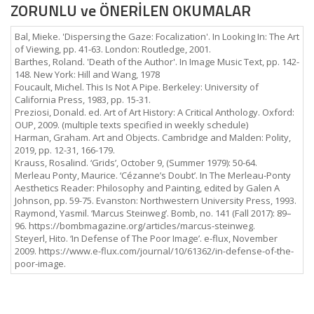
ZORUNLU ve ÖNERİLEN OKUMALAR
Bal, Mieke. 'Dispersing the Gaze: Focalization'. In Looking In: The Art
of Viewing, pp. 41-63. London: Routledge, 2001.
Barthes, Roland. 'Death of the Author'. In Image Music Text, pp. 142-
148. New York: Hill and Wang, 1978
Foucault, Michel. This Is Not A Pipe. Berkeley: University of
California Press, 1983, pp. 15-31.
Preziosi, Donald. ed. Art of Art History: A Critical Anthology. Oxford:
OUP, 2009. (multiple texts specified in weekly schedule)
Harman, Graham. Art and Objects. Cambridge and Malden: Polity,
2019, pp. 12-31, 166-179.
Krauss, Rosalind. ‘Grids’, October 9, (Summer 1979): 50-64.
Merleau Ponty, Maurice. ‘Cézanne’s Doubt’. In The Merleau-Ponty
Aesthetics Reader: Philosophy and Painting, edited by Galen A
Johnson, pp. 59-75. Evanston: Northwestern University Press, 1993.
Raymond, Yasmil. ‘Marcus Steinweg’. Bomb, no. 141 (Fall 2017): 89–
96. https://bombmagazine.org/articles/marcus-steinweg.
Steyerl, Hito. ‘In Defense of The Poor Image’. e-flux, November
2009. https://www.e-flux.com/journal/10/61362/in-defense-of-the-
poor-image.