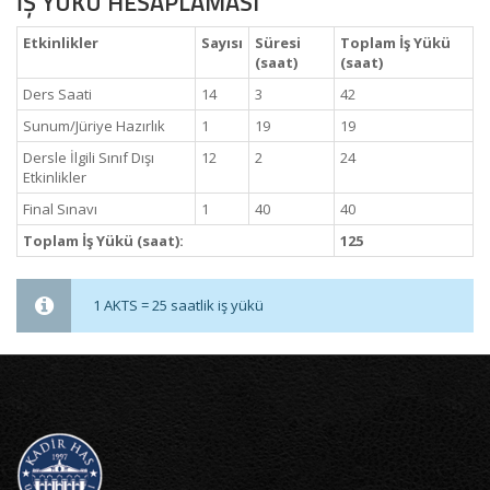
İŞ YÜKÜ HESAPLAMASI
Etkinlikler
Sayısı
Süresi
Toplam İş Yükü
(saat)
(saat)
Ders Saati
14
3
42
Sunum/Jüriye Hazırlık
1
19
19
Dersle İlgili Sınıf Dışı
12
2
24
Etkinlikler
Final Sınavı
1
40
40
Toplam İş Yükü (saat):
125
1 AKTS = 25 saatlik iş yükü