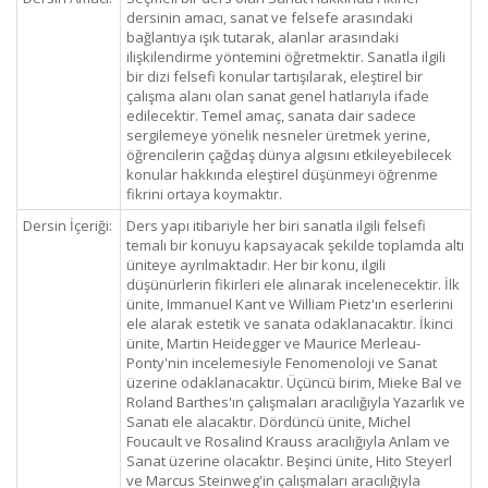
dersinin amacı, sanat ve felsefe arasındaki
bağlantıya ışık tutarak, alanlar arasındaki
ilişkilendirme yöntemini öğretmektir. Sanatla ilgili
bir dizi felsefi konular tartışılarak, eleştirel bir
çalışma alanı olan sanat genel hatlarıyla ifade
edilecektir. Temel amaç, sanata dair sadece
sergilemeye yönelik nesneler üretmek yerine,
öğrencilerin çağdaş dünya algısını etkileyebilecek
konular hakkında eleştirel düşünmeyi öğrenme
fikrini ortaya koymaktır.
Dersin İçeriği:
Ders yapı itibariyle her biri sanatla ilgili felsefi
temalı bir konuyu kapsayacak şekilde toplamda altı
üniteye ayrılmaktadır. Her bir konu, ilgili
düşünürlerin fikirleri ele alınarak incelenecektir. İlk
ünite, Immanuel Kant ve William Pietz'ın eserlerini
ele alarak estetik ve sanata odaklanacaktır. İkinci
ünite, Martin Heidegger ve Maurice Merleau-
Ponty'nin incelemesiyle Fenomenoloji ve Sanat
üzerine odaklanacaktır. Üçüncü birim, Mieke Bal ve
Roland Barthes'ın çalışmaları aracılığıyla Yazarlık ve
Sanatı ele alacaktır. Dördüncü ünite, Michel
Foucault ve Rosalind Krauss aracılığıyla Anlam ve
Sanat üzerine olacaktır. Beşinci ünite, Hito Steyerl
ve Marcus Steinweg'in çalışmaları aracılığıyla