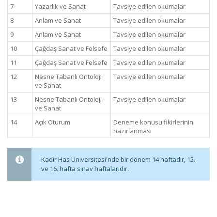
7
Yazarlık ve Sanat
Tavsiye edilen okumalar
8
Anlam ve Sanat
Tavsiye edilen okumalar
9
Anlam ve Sanat
Tavsiye edilen okumalar
10
Çağdaş Sanat ve Felsefe
Tavsiye edilen okumalar
11
Çağdaş Sanat ve Felsefe
Tavsiye edilen okumalar
12
Nesne Tabanlı Ontoloji
Tavsiye edilen okumalar
ve Sanat
13
Nesne Tabanlı Ontoloji
Tavsiye edilen okumalar
ve Sanat
14
Açık Oturum
Deneme konusu fikirlerinin
hazırlanması
Kadir Has Üniversitesi'nde bir dönem 14 haftadır, 15.
ve 16. hafta sınav haftalarıdır.