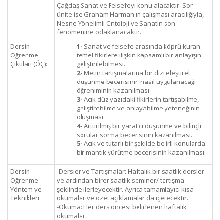
Çağdaş Sanat ve Felsefeyi konu alacaktır. Son
ünite ise Graham Harman'ın çalışması aracılığıyla,
Nesne Yönelimli Ontoloji ve Sanatın son
fenomenine odaklanacaktır.
Dersin
1-
Sanat ve felsefe arasında köprü kuran
Öğrenme
temel fikirlere ilişkin kapsamlı bir anlayışın
Çıktıları (ÖÇ):
geliştirilebilmesi.
2-
Metin tartışmalarına bir dizi eleştirel
düşünme becerisinin nasıl uygulanacağı
öğreniminin kazanılması.
3-
Açık düz yazıdaki fikirlerin tartışabilme,
geliştirebilme ve anlayabilme yeteneğinin
oluşması.
4-
Arttırılmış bir yaratıcı düşünme ve bilinçli
sorular sorma becerisinin kazanılması.
5-
Açık ve tutarlı bir şekilde belirli konularda
bir mantık yürütme becerisinin kazanılması.
Dersin
-Dersler ve Tartışmalar: Haftalık bir saatlik dersler
Öğrenme
ve ardından birer saatlik seminer/ tartışma
Yöntem ve
şeklinde ilerleyecektir. Ayrıca tamamlayıcı kısa
Teknikleri
okumalar ve özet açıklamalar da içerecektir.
-Okuma: Her ders öncesi belirlenen haftalık
okumalar.