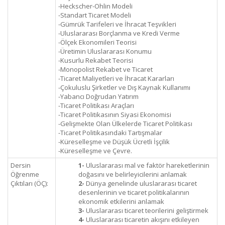
-Heckscher-Ohlin Modeli
-Standart Ticaret Modeli
-Gümrük Tarifeleri ve İhracat Teşvikleri
-Uluslararası Borçlanma ve Kredi Verme
-Ölçek Ekonomileri Teorisi
-Üretimin Uluslararası Konumu
-Kusurlu Rekabet Teorisi
-Monopolist Rekabet ve Ticaret
-Ticaret Maliyetleri ve İhracat Kararları
-Çokuluslu Şirketler ve Dış Kaynak Kullanımı
-Yabancı Doğrudan Yatırım
-Ticaret Politikası Araçları
-Ticaret Politikasının Siyasi Ekonomisi
-Gelişmekte Olan Ülkelerde Ticaret Politikası
-Ticaret Politikasındaki Tartışmalar
-Küreselleşme ve Düşük Ücretli İşçilik
-Küreselleşme ve Çevre.
Dersin
1-
Uluslararası mal ve faktör hareketlerinin
Öğrenme
doğasını ve belirleyicilerini anlamak
Çıktıları (ÖÇ):
2-
Dünya genelinde uluslararası ticaret
desenlerinin ve ticaret politikalarının
ekonomik etkilerini anlamak
3-
Uluslararası ticaret teorilerini geliştirmek
4-
Uluslararası ticaretin akışını etkileyen