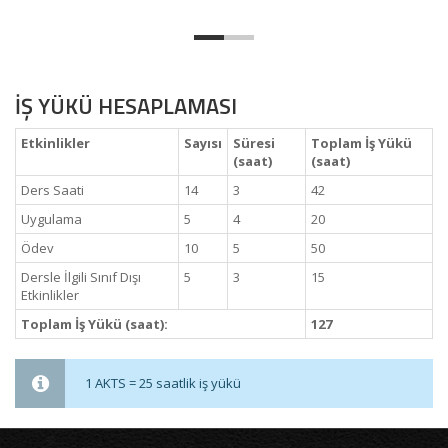
İŞ YÜKÜ HESAPLAMASI
Etkinlikler
Sayısı
Süresi
Toplam İş Yükü
(saat)
(saat)
Ders Saati
14
3
42
Uygulama
5
4
20
Ödev
10
5
50
Dersle İlgili Sınıf Dışı
5
3
15
Etkinlikler
Toplam İş Yükü (saat):
127
1 AKTS = 25 saatlik iş yükü