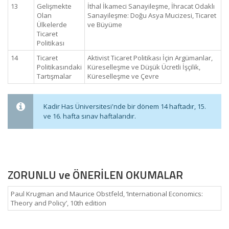
13
Gelişmekte
İthal İkameci Sanayileşme, İhracat Odaklı
Olan
Sanayileşme: Doğu Asya Mucizesi, Ticaret
Ülkelerde
ve Büyüme
Ticaret
Politikası
14
Ticaret
Aktivist Ticaret Politikası İçin Argümanlar,
Politikasındaki
Küreselleşme ve Düşük Ücretli İşçilik,
Tartışmalar
Küreselleşme ve Çevre
Kadir Has Üniversitesi'nde bir dönem 14 haftadır, 15.
ve 16. hafta sınav haftalarıdır.
ZORUNLU ve ÖNERİLEN OKUMALAR
Paul Krugman and Maurice Obstfeld, ‘International Economics:
Theory and Policy’, 10th edition