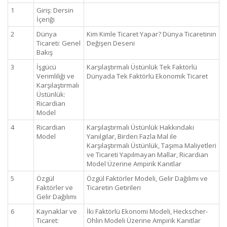
1
Giriş: Dersin
İçeriği
2
Dünya
Kim Kimle Ticaret Yapar? Dünya Ticaretinin
Ticareti: Genel
Değişen Deseni
Bakış
3
İşgücü
Karşılaştırmalı Üstünlük Tek Faktörlü
Verimliliği ve
Dünyada Tek Faktörlü Ekonomik Ticaret
Karşılaştırmalı
Üstünlük:
Ricardian
Model
4
Ricardian
Karşılaştırmalı Üstünlük Hakkındaki
Model
Yanılgılar, Birden Fazla Mal ile
Karşılaştırmalı Üstünlük, Taşıma Maliyetleri
ve Ticareti Yapılmayan Mallar, Ricardian
Model Üzerine Ampirik Kanıtlar
5
Özgül
Özgül Faktörler Modeli, Gelir Dağılımı ve
Faktörler ve
Ticaretin Getirileri
Gelir Dağılımı
6
Kaynaklar ve
İki Faktörlü Ekonomi Modeli, Heckscher-
Ticaret:
Ohlin Modeli Üzerine Ampirik Kanıtlar