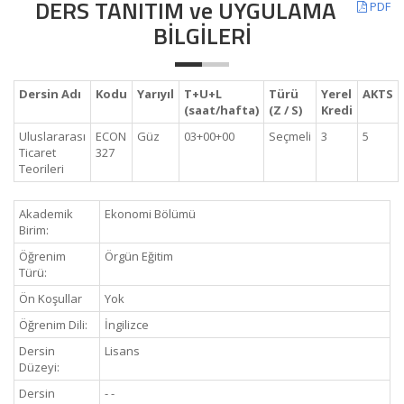
DERS TANITIM ve UYGULAMA
PDF
BİLGİLERİ
Dersin Adı
Kodu
Yarıyıl
T+U+L
Türü
Yerel
AKTS
(saat/hafta)
(Z / S)
Kredi
Uluslararası
ECON
Güz
03+00+00
Seçmeli
3
5
Ticaret
327
Teorileri
Akademik
Ekonomi Bölümü
Birim:
Öğrenim
Örgün Eğitim
Türü:
Ön Koşullar
Yok
Öğrenim Dili:
İngilizce
Dersin
Lisans
Düzeyi:
Dersin
- -