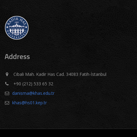
Address
Cibali Mah. Kadir Has Cad. 34083 Fatih-İstanbul
+90 (212) 533 65 32
danisma@khas.edu.tr
khas@hs01.kep.tr