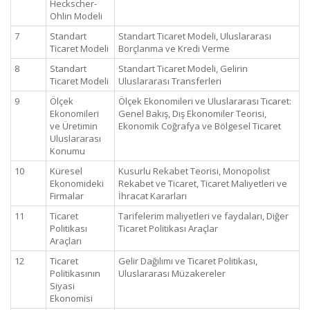
Heckscher-
Ohlin Modeli
7
Standart
Standart Ticaret Modeli, Uluslararası
Ticaret Modeli
Borçlanma ve Kredi Verme
8
Standart
Standart Ticaret Modeli, Gelirin
Ticaret Modeli
Uluslararası Transferleri
9
Ölçek
Ölçek Ekonomileri ve Uluslararası Ticaret:
Ekonomileri
Genel Bakış, Dış Ekonomiler Teorisi,
ve Üretimin
Ekonomik Coğrafya ve Bölgesel Ticaret
Uluslararası
Konumu
10
Küresel
Kusurlu Rekabet Teorisi, Monopolist
Ekonomideki
Rekabet ve Ticaret, Ticaret Maliyetleri ve
Firmalar
İhracat Kararları
11
Ticaret
Tarifelerim maliyetleri ve faydaları, Diğer
Politikası
Ticaret Politikası Araçlar
Araçları
12
Ticaret
Gelir Dağılımı ve Ticaret Politikası,
Politikasının
Uluslararası Müzakereler
Siyasi
Ekonomisi