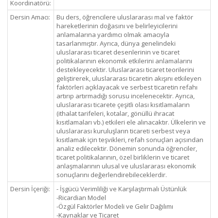
Koordinatörü:
Dersin Amacı:
Bu ders, öğrencilere uluslararası mal ve faktör
hareketlerinin doğasını ve belirleyicilerini
anlamalarına yardımcı olmak amacıyla
tasarlanmıştır. Ayrıca, dünya genelindeki
uluslararası ticaret desenlerinin ve ticaret
politikalarının ekonomik etkilerini anlamalarını
destekleyecektir. Uluslararası ticaret teorilerini
geliştirerek, uluslararası ticaretin akışını etkileyen
faktörleri açıklayacak ve serbest ticaretin refahı
artırıp artırmadığı sorusu incelenecektir. Ayrıca,
uluslararası ticarete çeşitli olası kısıtlamaların
(ithalat tarifeleri, kotalar, gönüllü ihracat
kısıtlamaları vb.) etkileri ele alınacaktır. Ülkelerin ve
uluslararası kuruluşların ticareti serbest veya
kısıtlamak için teşvikleri, refah sonuçları açısından
analiz edilecektir. Dönemin sonunda öğrenciler,
ticaret politikalarının, özel birliklerin ve ticaret
anlaşmalarının ulusal ve uluslararası ekonomik
sonuçlarını değerlendirebileceklerdir.
Dersin İçeriği:
- İşgücü Verimliliği ve Karşılaştırmalı Üstünlük
-Ricardian Model
-Özgül Faktörler Modeli ve Gelir Dağılımı
-Kaynaklar ve Ticaret