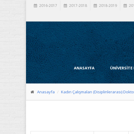
2016-2017
2017-2018
2018-2019
20
ANASAYFA
ÜNİVERSİTE
Anasayfa
Kadın Çalışmaları (Disiplinlerarası) Dokt