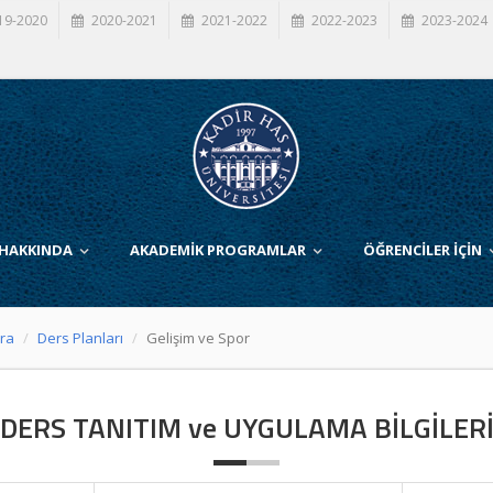
19-2020
2020-2021
2021-2022
2022-2023
2023-2024
 HAKKINDA
AKADEMİK PROGRAMLAR
ÖĞRENCİLER İÇİN
ora
Ders Planları
Gelişim ve Spor
DERS TANITIM ve UYGULAMA BİLGİLER