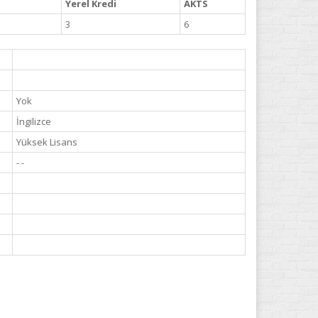
Yerel Kredi
AKTS
3
6
Yok
İngilizce
Yüksek Lisans
- -