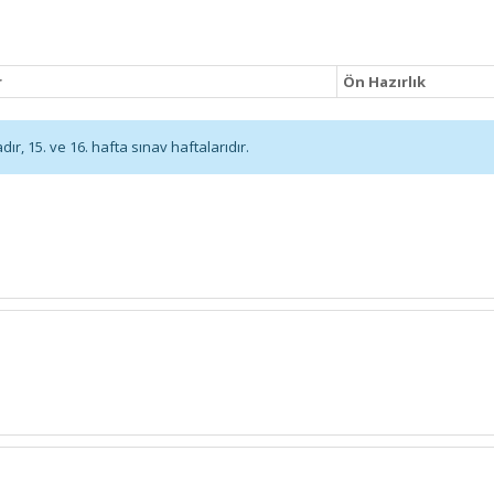
r
Ön Hazırlık
r, 15. ve 16. hafta sınav haftalarıdır.