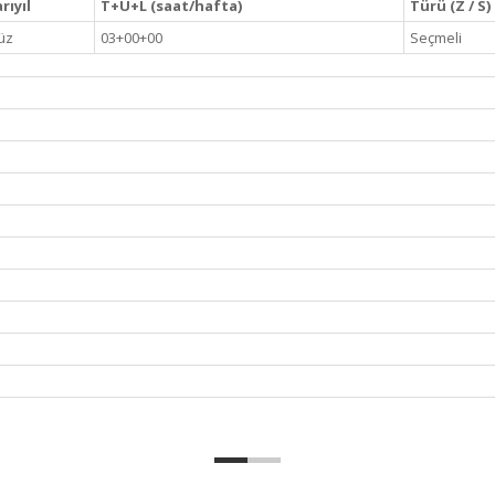
rıyıl
T+U+L (saat/hafta)
Türü (Z / S)
üz
03+00+00
Seçmeli