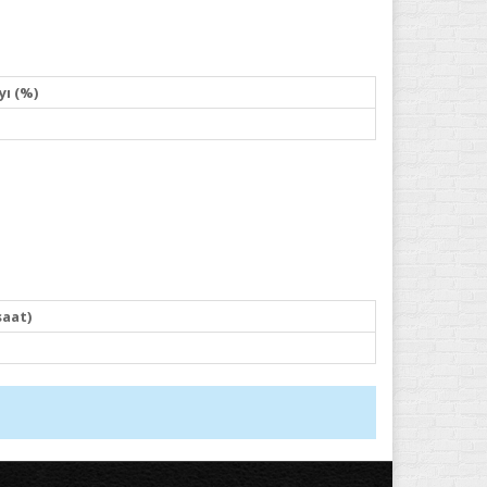
yı (%)
saat)