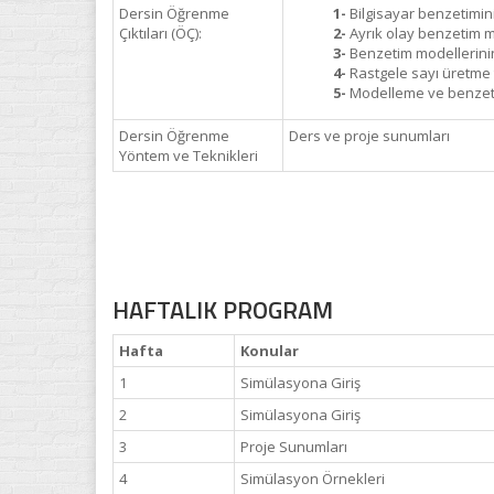
Dersin Öğrenme
1-
Bilgisayar benzetimi
Çıktıları (ÖÇ):
2-
Ayrık olay benzetim 
3-
Benzetim modellerini
4-
Rastgele sayı üretme 
5-
Modelleme ve benzetim
Dersin Öğrenme
Ders ve proje sunumları
Yöntem ve Teknikleri
HAFTALIK PROGRAM
Hafta
Konular
1
Simülasyona Giriş
2
Simülasyona Giriş
3
Proje Sunumları
4
Simülasyon Örnekleri