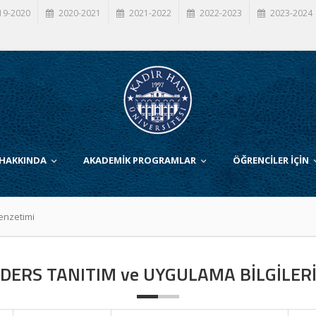
19-2020
2020-2021
2021-2022
2022-2023
2023-2024
 HAKKINDA
AKADEMİK PROGRAMLAR
ÖĞRENCİLER İÇİN
Benzetimi
DERS TANITIM ve UYGULAMA BİLGİLER