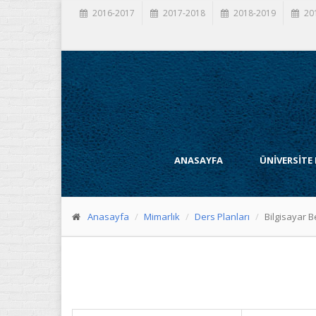
2016-2017
2017-2018
2018-2019
20
ANASAYFA
ÜNİVERSİTE
Anasayfa
Mimarlık
Ders Planları
Bilgisayar 