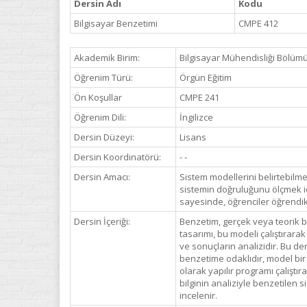
Dersin Adı
Kodu
Bilgisayar Benzetimi
CMPE 412
Akademik Birim:
Bilgisayar Mühendisliği Bölüm
Öğrenim Türü:
Örgün Eğitim
Ön Koşullar
CMPE 241
Öğrenim Dili:
İngilizce
Dersin Düzeyi:
Lisans
Dersin Koordinatörü:
- -
Dersin Amacı:
Sistem modellerini belirtebilme
sistemin doğruluğunu ölçmek içi
sayesinde, öğrenciler öğrendikl
Dersin İçeriği:
Benzetim, gerçek veya teorik b
tasarımı, bu modeli çalıştırara
ve sonuçların analizidir. Bu der
benzetime odaklıdır, model bir
olarak yapılır programı çalıştır
bilginin analiziyle benzetilen 
incelenir.