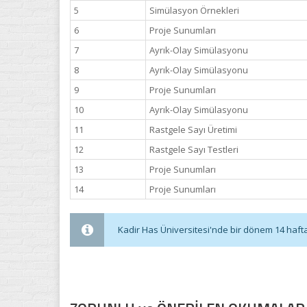
5
Simülasyon Örnekleri
6
Proje Sunumları
7
Ayrık-Olay Simülasyonu
8
Ayrık-Olay Simülasyonu
9
Proje Sunumları
10
Ayrık-Olay Simülasyonu
11
Rastgele Sayı Üretimi
12
Rastgele Sayı Testleri
13
Proje Sunumları
14
Proje Sunumları
Kadir Has Üniversitesi'nde bir dönem 14 haftadı