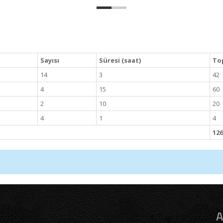
Sayısı
Süresi (saat)
Top
14
3
42
4
15
60
2
10
20
4
1
4
126
A