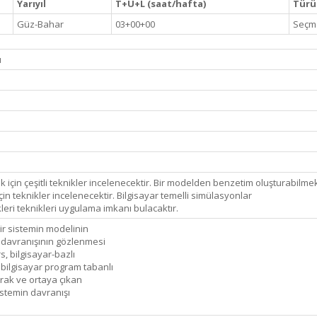
Yarıyıl
T+U+L (saat/hafta)
Türü 
Güz-Bahar
03+00+00
Seçme
ü
k için çeşitli teknikler incelenecektir. Bir modelden benzetim oluşturabilmek
n teknikler incelenecektir. Bilgisayar temelli simülasyonlar
eri teknikleri uygulama imkanı bulacaktır.
ir sistemin modelinin
k davranışının gözlenmesi
s, bilgisayar-bazlı
 bilgisayar program tabanlı
arak ve ortaya çıkan
sistemin davranışı