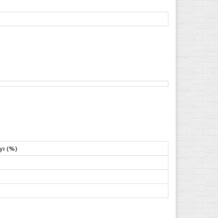
yı (%)