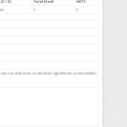
(Z / S)
Yerel Kredi
AKTS
li
3
5
 için var olan teori ve teknikler öğretilecek ve benzetilen