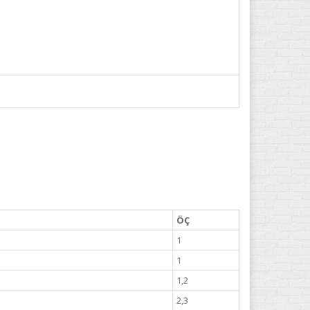
ÖÇ
1
1
1,2
2,3