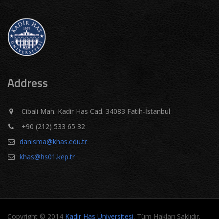
Address
Cibali Mah. Kadir Has Cad. 34083 Fatih-İstanbul
+90 (212) 533 65 32
danisma@khas.edu.tr
khas@hs01.kep.tr
Copyright © 2014
Kadir Has Üniversitesi
. Tüm Hakları Saklıdır.