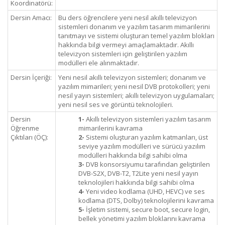
Koordinatörü:
Dersin Amacı:
Bu ders öğrencilere yeni nesil akıllı televizyon
sistemleri donanım ve yazılım tasarım mimarilerini
tanıtmayı ve sistemi oluşturan temel yazılım blokları
hakkında bilgi vermeyi amaçlamaktadır. Akıllı
televizyon sistemleri için geliştirilen yazılım
modülleri ele alınmaktadır.
Dersin İçeriği:
Yeni nesil akıllı televizyon sistemleri; donanım ve
yazılım mimarileri; yeni nesil DVB protokolleri; yeni
nesil yayın sistemleri; akıllı televizyon uygulamaları;
yeni nesil ses ve görüntü teknolojileri.
Dersin
1-
Akıllı televizyon sistemleri yazılım tasarım
Öğrenme
mimarilerini kavrama
Çıktıları (ÖÇ):
2-
Sistemi oluşturan yazılım katmanları, üst
seviye yazılım modülleri ve sürücü yazılım
modülleri hakkında bilgi sahibi olma
3-
DVB konsorsiyumu tarafından geliştirilen
DVB-S2X, DVB-T2, T2Lite yeni nesil yayın
teknolojileri hakkında bilgi sahibi olma
4-
Yeni video kodlama (UHD, HEVC) ve ses
kodlama (DTS, Dolby) teknolojilerini kavrama
5-
İşletim sistemi, secure boot, secure login,
bellek yönetimi yazılım bloklarını kavrama