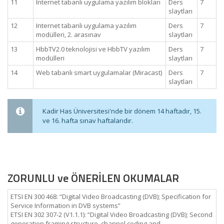
11
Internet tabanlı uygulama yazılım blokları
Ders
7
slaytları
12
Internet tabanlı uygulama yazılım
Ders
7
modülleri, 2. arasınav
slaytları
13
HbbTV2.0 teknolojisi ve HbbTV yazılım
Ders
7
modülleri
slaytları
14
Web tabanlı smart uygulamalar (Miracast)
Ders
7
slaytları
Kadir Has Üniversitesi'nde bir dönem 14 haftadır, 15.
ve 16. hafta sınav haftalarıdır.
ZORUNLU ve ÖNERİLEN OKUMALAR
ETSI EN 300 468: “Digital Video Broadcasting (DVB); Specification for
Service Information in DVB systems”
ETSI EN 302 307-2 (V1.1.1): “Digital Video Broadcasting (DVB); Second
generation framing structure, channel coding and