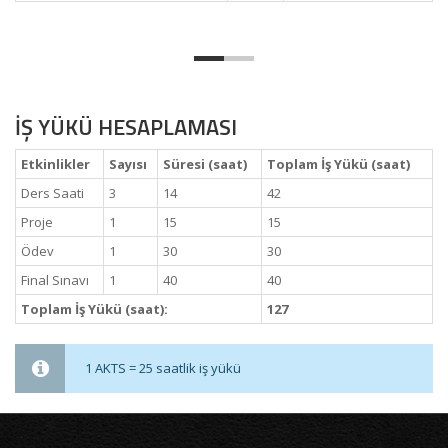
İŞ YÜKÜ HESAPLAMASI
Etkinlikler
Sayısı
Süresi (saat)
Toplam İş Yükü (saat)
Ders Saati
3
14
42
Proje
1
15
15
Ödev
1
30
30
Final Sınavı
1
40
40
Toplam İş Yükü (saat):
127
1 AKTS = 25 saatlik iş yükü