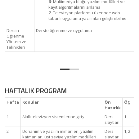
6-
Multimedya bloğu yazılım modülleri ve
kayıt algoritmalarını anlama
7-
Televizyon platformu üzerinde web
tabanlı uygulama yazılımları geliştirebilme
Dersin
Derste öğrenme ve uygulama
Öğrenme
Yöntem ve
Teknikleri
HAFTALIK PROGRAM
Hafta
Konular
Ön
ÖÇ
Hazırlık
1
Akıllı televizyon sistemlerine giriş
Ders
1
slaytları
2
Donanım ve yazılım mimarileri, yazılım
Ders
1, 2
katmanları, üst seviye yazılım modülleri
slaytları