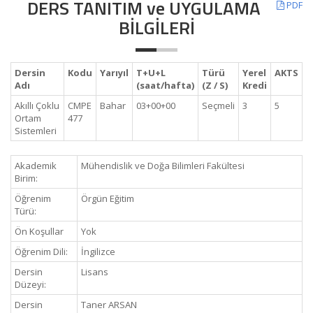
DERS TANITIM ve UYGULAMA
PDF
BİLGİLERİ
Dersin
Kodu
Yarıyıl
T+U+L
Türü
Yerel
AKTS
Adı
(saat/hafta)
(Z / S)
Kredi
Akıllı Çoklu
CMPE
Bahar
03+00+00
Seçmeli
3
5
Ortam
477
Sistemleri
Akademik
Mühendislik ve Doğa Bilimleri Fakültesi
Birim:
Öğrenim
Örgün Eğitim
Türü:
Ön Koşullar
Yok
Öğrenim Dili:
İngilizce
Dersin
Lisans
Düzeyi:
Dersin
Taner ARSAN