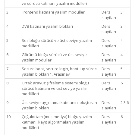
ve sürücü katmanı yazılım modülleri
3
Frontend katmanı yazılım modülleri
Ders
3
slaytları
4
DVB katmanı yazılım blokları
Ders
3
slaytları
5
Ses bloğu sürücü ve üst seviye yazılım
Ders
4
modülleri
slaytları
6
Görüntü bloğu sürücü ve üst seviye
Ders
4
yazılım modülleri
slaytları
7
Secure boot, secure login, boot- up süreci
Ders
5
yazılım blokları 1. Arasınav
slaytları
8
Ortak arayüz şifreleme sistemi bloğu
Ders
6
sürücü katmanı ve üst seviye yazılım
slaytları
modülleri
9
Üst seviye uygulama katmanını oluşturan
Ders
2,3,6
yazılım blokları
slaytları
10
Çoğulortam (multimedya) bloğu yazılım
Ders
6
katmanı, kayıt algoritmaları yazılım
slaytları
modülleri