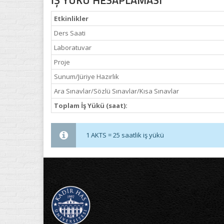
İŞ YÜKÜ HESAPLAMASI
Etkinlikler
Ders Saati
Laboratuvar
Proje
Sunum/Jüriye Hazırlık
Ara Sınavlar/Sözlü Sınavlar/Kısa Sınavlar
Toplam İş Yükü (saat):
1 AKTS = 25 saatlik iş yükü