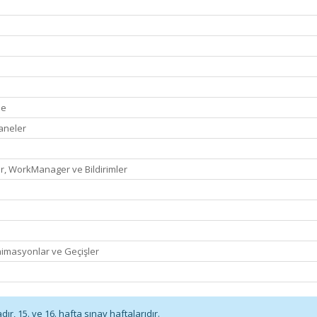
me
aneler
ler, WorkManager ve Bildirimler
nimasyonlar ve Geçişler
r, 15. ve 16. hafta sınav haftalarıdır.