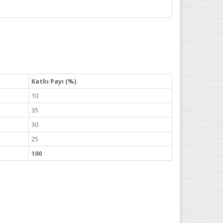
Katkı Payı (%)
10
35
30
25
100