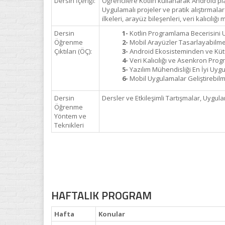
Dersin İçeriği:
Öğrencilere Kotlin kullanarak Android pla
Uygulamalı projeler ve pratik alıştırmala
ilkeleri, arayüz bileşenleri, veri kalıcıl
Dersin
1-
Kotlin Programlama Becerisini
Öğrenme
2-
Mobil Arayüzler Tasarlayabilme 
Çıktıları (ÖÇ):
3-
Android Ekosisteminden ve Küt
4-
Veri Kalıcılığı ve Asenkron Pr
5-
Yazılım Mühendisliği En İyi Uyg
6-
Mobil Uygulamalar Geliştirebilm
Dersin
Dersler ve Etkileşimli Tartışmalar, Uygul
Öğrenme
Yöntem ve
Teknikleri
HAFTALIK PROGRAM
Hafta
Konular