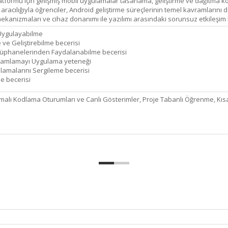
tformu için gelişmiş mobil uygulamalar tasarlama, geliştirme ve dağıtma kon
r aracılığıyla öğrenciler, Android geliştirme süreçlerinin temel kavramların
ığı mekanizmaları ve cihaz donanımı ile yazılımı arasındaki sorunsuz etkileşim 
 Uygulayabilme
ve Geliştirebilme becerisi
üphanelerinden Faydalanabilme becerisi
ogramlamayı Uygulama yeteneği
ulamalarını Sergileme becerisi
e becerisi
amalı Kodlama Oturumları ve Canlı Gösterimler, Proje Tabanlı Öğrenme, Kısa 