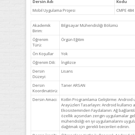
Dersin Adı
Kodu
Mobil Uygulama Projesi
CMPE 484
Akademik
Bilgisayar Mühendisliği Bölümü
Birim:
Öğrenim
Örgün Eğitim
Türü:
Ön Koşullar
Yok
Öğrenim Dili:
İngilizce
Dersin
Lisans
Düzeyi:
Dersin
Taner ARSAN
Koordinatörü:
Dersin Amacı:
Kotlin Programlama Geliştirme: Android uy
Arayüzleri Tasarlayın: Android kullanıcı 
Ekosisteminden Faydalanın: Ağ bağlantılar
özellik açısından zengin uygulamalar geliş
mühendisliği en iyi uygulamalarını uygu
dağıtmak için gerekli becerileri edinin.