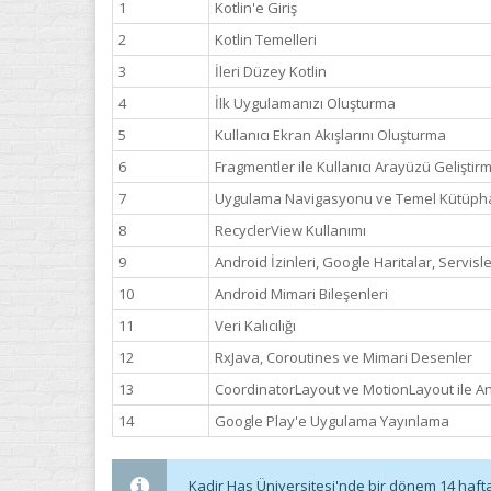
1
Kotlin'e Giriş
2
Kotlin Temelleri
3
İleri Düzey Kotlin
4
İlk Uygulamanızı Oluşturma
5
Kullanıcı Ekran Akışlarını Oluşturma
6
Fragmentler ile Kullanıcı Arayüzü Geliştir
7
Uygulama Navigasyonu ve Temel Kütüph
8
RecyclerView Kullanımı
9
Android İzinleri, Google Haritalar, Servis
10
Android Mimari Bileşenleri
11
Veri Kalıcılığı
12
RxJava, Coroutines ve Mimari Desenler
13
CoordinatorLayout ve MotionLayout ile A
14
Google Play'e Uygulama Yayınlama
Kadir Has Üniversitesi'nde bir dönem 14 haftadı