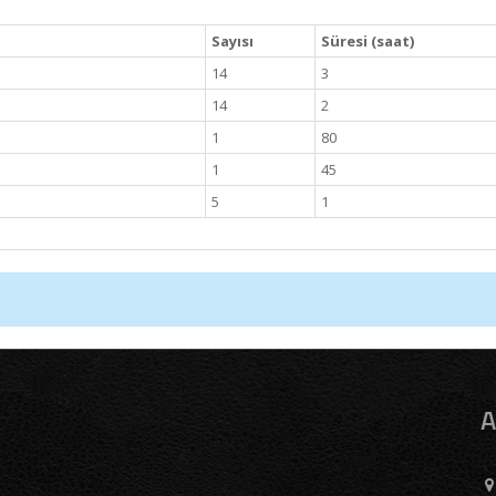
Sayısı
Süresi (saat)
14
3
14
2
1
80
1
45
5
1
A