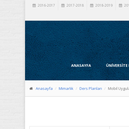
2016-2017
2017-2018
2018-2019
20
ANASAYFA
ÜNİVERSİTE
Anasayfa
Mimarlık
Ders Planları
Mobil Uygul