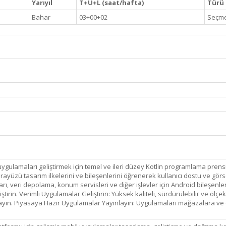
Yarıyıl
T+U+L (saat/hafta)
Türü (
Bahar
03+00+02
Seçme
gulamaları geliştirmek için temel ve ileri düzey Kotlin programlama prensip
arayüzü tasarım ilkelerini ve bileşenlerini öğrenerek kullanıcı dostu ve görs
ı, veri depolama, konum servisleri ve diğer işlevler için Android bileşenler
tirin. Verimli Uygulamalar Geliştirin: Yüksek kaliteli, sürdürülebilir ve ölç
layın. Piyasaya Hazır Uygulamalar Yayınlayın: Uygulamaları mağazalara ve 