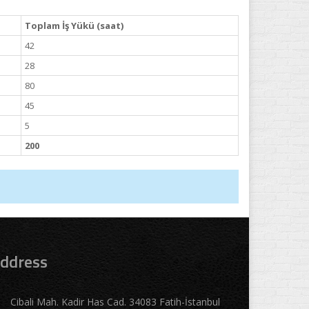
Toplam İş Yükü (saat)
42
28
80
45
5
200
ddress
Cibali Mah. Kadir Has Cad. 34083 Fatih-İstanbul