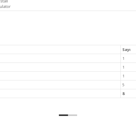
stall
ulator
Sayı
1
1
1
5
8