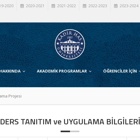
19-2020
2020-2021
2021-2022
2022-2023
2023-2024
 HAKKINDA
AKADEMİK PROGRAMLAR
ÖĞRENCİLER İÇİN
ama Projesi
DERS TANITIM ve UYGULAMA BİLGİLER