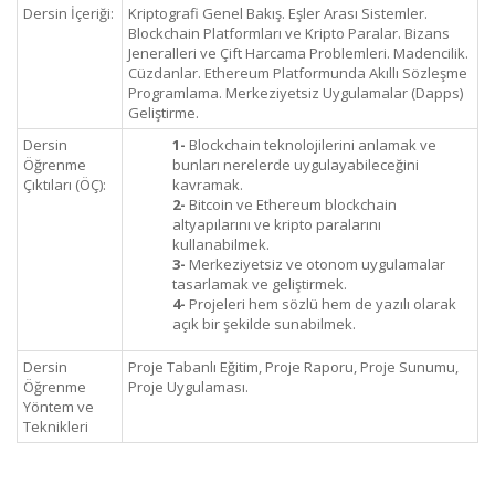
Dersin İçeriği:
Kriptografi Genel Bakış. Eşler Arası Sistemler.
Blockchain Platformları ve Kripto Paralar. Bizans
Jeneralleri ve Çift Harcama Problemleri. Madencilik.
Cüzdanlar. Ethereum Platformunda Akıllı Sözleşme
Programlama. Merkeziyetsiz Uygulamalar (Dapps)
Geliştirme.
Dersin
1-
Blockchain teknolojilerini anlamak ve
Öğrenme
bunları nerelerde uygulayabileceğini
Çıktıları (ÖÇ):
kavramak.
2-
Bitcoin ve Ethereum blockchain
altyapılarını ve kripto paralarını
kullanabilmek.
3-
Merkeziyetsiz ve otonom uygulamalar
tasarlamak ve geliştirmek.
4-
Projeleri hem sözlü hem de yazılı olarak
açık bir şekilde sunabilmek.
Dersin
Proje Tabanlı Eğitim, Proje Raporu, Proje Sunumu,
Öğrenme
Proje Uygulaması.
Yöntem ve
Teknikleri