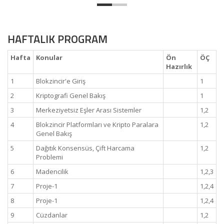
HAFTALIK PROGRAM
Hafta
Konular
Ön
ÖÇ
Hazırlık
1
Blokzincir'e Giriş
1
2
Kriptografi Genel Bakış
1
3
Merkeziyetsiz Eşler Arası Sistemler
1,2
4
Blokzincir Platformları ve Kripto Paralara
1,2
Genel Bakış
5
Dağıtık Konsensüs, Çift Harcama
1,2
Problemi
6
Madencilik
1,2,3
7
Proje-1
1,2,4
8
Proje-1
1,2,4
9
Cüzdanlar
1,2