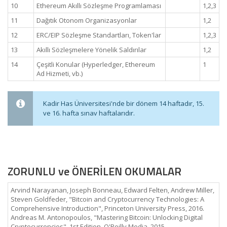
10
Ethereum Akıllı Sözleşme Programlaması
1,2,3
11
Dağıtık Otonom Organizasyonlar
1,2
12
ERC/EIP Sözleşme Standartları, Token'lar
1,2,3
13
Akıllı Sözleşmelere Yönelik Saldırılar
1,2
14
Çeşitli Konular (Hyperledger, Ethereum
1
Ad Hizmeti, vb.)
Kadir Has Üniversitesi'nde bir dönem 14 haftadır, 15.
ve 16. hafta sınav haftalarıdır.
ZORUNLU ve ÖNERİLEN OKUMALAR
Arvind Narayanan, Joseph Bonneau, Edward Felten, Andrew Miller,
Steven Goldfeder, "Bitcoin and Cryptocurrency Technologies: A
Comprehensive Introduction", Princeton University Press, 2016.
Andreas M. Antonopoulos, "Mastering Bitcoin: Unlocking Digital
Cryptocurrencies", 1st Edition, O'Reilly Media, 2015.