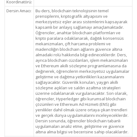
Koordinatörü:
Dersin Amacı:
Bu ders, blockchain teknolojisinin temel
prensiplerini, kriptografik altyapısını ve
merkeziyetsiz eşler arası sistemlerini kapsayarak
kapsamlı bir anlayış sağlamayı amaçlamaktadır.
Öğrenciler, anahtar blockchain platformları ve
kripto paralara odaklanarak, dağıtık konsensüs
mekanizmaları, çift harcama problemi ve
madenciliğin blockchain ağlarını güvence altına
almadaki rolü hakkında bilgi edineceklerdir. Ders,
ayrıca blockchain cüzdanları, işlem mekanizmaları
ve Ethereum akıllı sözleşme programlamasına da
değinerek, öğrencilerin merkeziyetsiz uygulamalar
geliştirme ve dağıtma yetkinlikleri kazanmalarını
sağlayacaktır. Güvenlik konuları, yaygın akıllı
sözleşme açıkları ve saldırı azaltma stratejileri
üzerine odaklanarak vurgulanacaktır. Son olarak,
öğrenciler, Hyperledger gibi kurumsal blockchain
çözümleri ve Ethereum Ad Hizmeti (ENS) gibi
yenilikler dahil olmak üzere ortaya çıkan trendleri
ve gerçek dünya uygulamalarını inceleyeceklerdir.
Dersin sonunda, öğrenciler blockchain tabanlı
uygulamaları analiz etme, geliştirme ve güvence
altına alma bilgisi ve becerisine sahip olacaklardır.