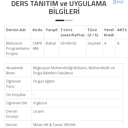
DERS TANITIM ve UYGULAMA
PDF
BİLGİLERİ
Dersin Adı
Kodu
Yarıyıl
T+U+L
Türü
Yerel
AKTS
(saat/hafta)
(Z / S)
Kredi
Blokzincir
CMPE
Bahar
03+00+02
Seçmeli
4
8
Programlama
486
Projesi
Akademik
Bilgisayar Mühendisliği Bölümü, Mühendislik ve
Birim:
Doğa Bilimleri Fakültesi
Öğrenim
Örgün Eğitim
Türü:
Ön Koşullar
-
Öğrenim Dili:
İngilizce
Dersin
Lisans
Düzeyi:
Dersin
İlktan AR & Taner ARSAN