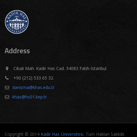
Address
Cibali Mah. Kadir Has Cad. 34083 Fatih-İstanbul
+90 (212) 533 65 32
danisma@khas.edu.tr
khas@hs01.kep.tr
Copyright © 2014
Kadir Has Üniversitesi
. Tüm Hakları Saklıdır.