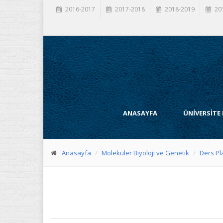
2016-2017
2017-2018
2018-2019
20
ANASAYFA
ÜNİVERSİTE
Anasayfa
Moleküler Biyoloji ve Genetik
Ders Pl