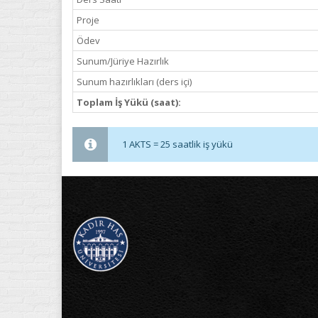
Proje
Ödev
Sunum/Jüriye Hazırlık
Sunum hazırlıkları (ders içi)
Toplam İş Yükü (saat):
1 AKTS = 25 saatlik iş yükü