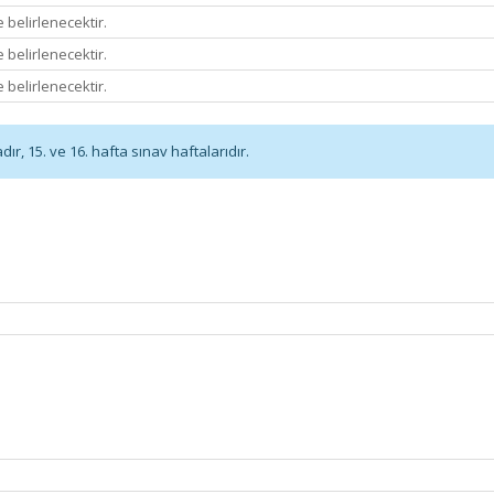
 belirlenecektir.
 belirlenecektir.
 belirlenecektir.
r, 15. ve 16. hafta sınav haftalarıdır.