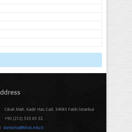
ddress
Cibali Mah. Kadir Has Cad. 34083 Fatih-İstanbul
+90 (212) 533 65 32
danisma@khas.edu.tr