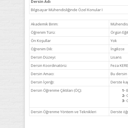
Dersin Adı
Bilgisayar Mühendisliğinde Özel Konular I
Akademik Birim:
Mühendisli
Öğrenim Türü:
Örgün Eği
Ön Koşullar
Yok
Öğrenim Dili:
İngilizce
Dersin Düzeyi:
Lisans
Dersin Koordinatörü:
Feza KER
Dersin Amacı:
Bu dersin 
Dersin İçeriği:
Derste ka
Dersin Öğrenme Çıktıları (ÖÇ):
1-
B
2-
G
3-
G
Dersin Öğrenme Yöntem ve Teknikleri
Derste ö