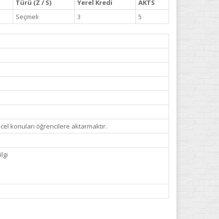
Türü (Z / S)
Yerel Kredi
AKTS
Seçmeli
3
5
ncel konuları öğrencilere aktarmaktır.
lgi