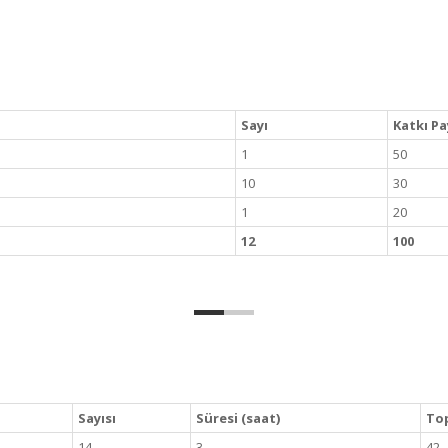
Sayı
Katkı Pa
1
50
10
30
1
20
12
100
Sayısı
Süresi (saat)
Top
14
3
42