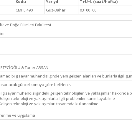
Kodu
Yarıyıl
T+U+L (saat/hafta)
CMPE 490
Güz-Bahar
03+00+00
k ve Doğa Bilimleri Fakültesi
tim
ESTECİOĞLU & Taner ARSAN
amacı bilgisayar mühendisliğinde yeni gelişen alanları ve bunlarla ilgili gü
psanacak güncel konuya göre belirlenir.
ilgisayar mühendisliğindeki gelişen teknolojileri ve yaklaşımlar hakkında bi
elişen teknoloji ve yaklaşımlarla ilgili problemleri tanımlayabilme
elişen teknoloji ve yaklaşımları tasarımda kullanabilme
ğrenme ve uygulama