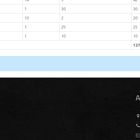
1
30
30
10
2
20
1
25
25
1
10
10
127
A