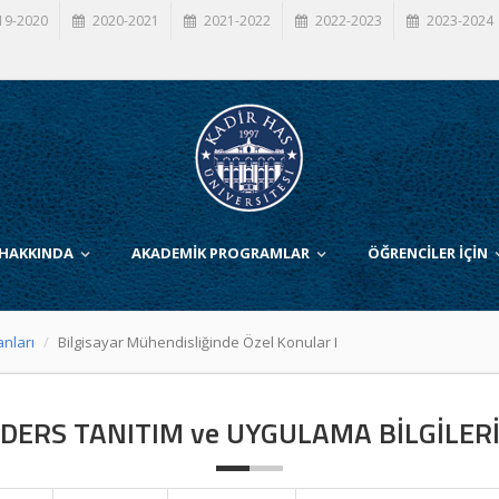
19-2020
2020-2021
2021-2022
2022-2023
2023-2024
 HAKKINDA
AKADEMİK PROGRAMLAR
ÖĞRENCİLER İÇİN
anları
Bilgisayar Mühendisliğinde Özel Konular I
DERS TANITIM ve UYGULAMA BİLGİLER