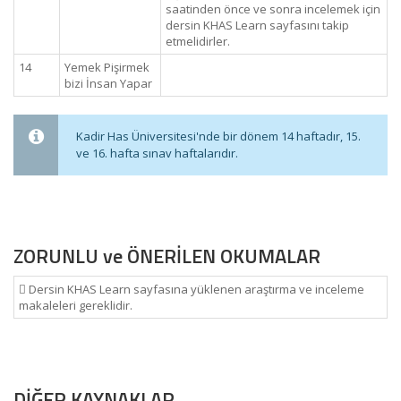
saatinden önce ve sonra incelemek için
dersin KHAS Learn sayfasını takip
etmelidirler.
14
Yemek Pişirmek
bizi İnsan Yapar
Kadir Has Üniversitesi'nde bir dönem 14 haftadır, 15.
ve 16. hafta sınav haftalarıdır.
ZORUNLU ve ÖNERİLEN OKUMALAR
 Dersin KHAS Learn sayfasına yüklenen araştırma ve inceleme
makaleleri gereklidir.
DİĞER KAYNAKLAR