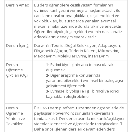
Dersin Amacı:
Bu ders öğrencilere çeşitli yaşam formlarının
evrimsel tarihçesini vermeyi amaçlamaktadır. Bu
canlıların nasıl ortaya çıktıkları, çeşitlendikleri ve
yok oldukları, bu süreçlerde yer alan evrimsel
mekanizmalar üzerinde durularak incelenecektir.
Öğrenciler biyolojik gerçekleri evrimin nasıl analiz
edeceklerini deneyimleyeceklerdir.
Dersin İçeriği:
Darwin’in Teorisi, Doğal Seleksiyon, Adaptasyon,
Filogenetik Ağaçlar, Türlerin Kökeni, Mikroevrim,
Makroevrim, Moleküler Evrim, İnsan Evrimi
Dersin
1-
Evrimi biyolojinin ana teması olarak
Öğrenme
düşünmek
Çıktıları (ÖÇ):
2-
Diğer araştırma konularında
yararlanabilecekleri evrimsel bir bakış açısı
geliştirmeyi öğrenmek
3-
Evrimsel biyoloji ile ilgili birincil ve ikincil
kaynakları eleştirebilme
Dersin
 KHAS Learn platformu üzerinden öğrencilerle de
Öğrenme
paylaşılan PowerPoint sunumları kavramları
Yöntem ve
tanıtacaktır.  Dersler sırasında mekanik/açıklayıcı
Teknikleri
videolar izlenecek ve öğrencilerle tartışılacaktır. 
Daha önce işlenen dersleri devam eden ders