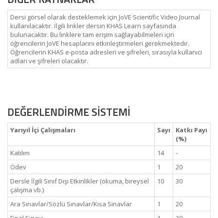
Dersi görsel olarak desteklemek için JoVE Scientific Video Journal
kullanılacaktır. İlgili linkler dersin KHAS Learn sayfasında
bulunacaktır. Bu linklere tam erişim sağlayabilmeleri için
öğrencilerin JoVE hesaplarını etkinleştirmeleri gerekmektedir.
Öğrencilerin KHAS e-posta adresleri ve şifreleri, sırasıyla kullanıcı
adları ve şifreleri olacaktır.
DEĞERLENDİRME SİSTEMİ
Yarıyıl İçi Çalışmaları
Sayı
Katkı Payı
(%)
Katılım
14
-
Ödev
1
20
Dersle İlgili Sınıf Dışı Etkinlikler (okuma, bireysel
10
30
çalışma vb.)
Ara Sınavlar/Sözlü Sınavlar/Kısa Sınavlar
1
20