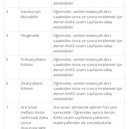
etmelidirler.
3
Varoluş için
Öğrenciler, verilen materyali ders
Mücadele
saatinden önce ve sonra incelemek için
dersin KHAS Learn sayfasını takip
etmelidirler.
4
Filogenetik
Öğrenciler, verilen materyali ders
saatinden önce ve sonra incelemek için
dersin KHAS Learn sayfasını takip
etmelidirler.
5
Prokaryotların
Öğrenciler, verilen materyali ders
Kökeni
saatinden önce ve sonra incelemek için
dersin KHAS Learn sayfasını takip
etmelidirler.
6
Ökaryotların
Öğrenciler, verilen materyali ders
Kökeni
saatinden önce ve sonra incelemek için
dersin KHAS Learn sayfasını takip
etmelidirler.
7
Ara Sınav
Ara sınav, derslerde işlenen her şeyi
Haftası: Kesin
içerecektir. Öğrenciler ayrıca dersin
tarih/saat daha
KHAS Learn sayfasına yüklenen
sonra
materyallerden de sorumludurlar.
duyurulacaktır.