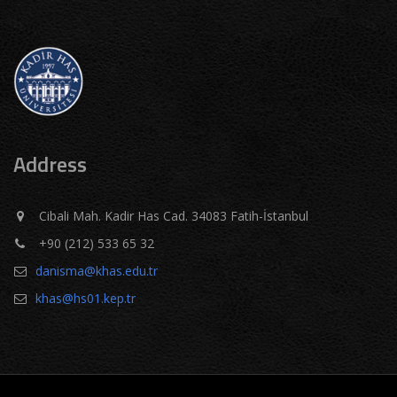
Address
Cibali Mah. Kadir Has Cad. 34083 Fatih-İstanbul
+90 (212) 533 65 32
danisma@khas.edu.tr
khas@hs01.kep.tr