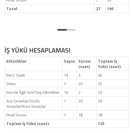
Final Sınavı
1
30
Total:
27
100
İŞ YÜKÜ HESAPLAMASI
Etkinlikler
Sayısı
Süresi
Toplam İş
(saat)
Yükü (saat)
Ders Saati
14
3
42
Ödev
1
25
25
Dersle İlgili Sınıf Dışı Etkinlikler
10
2
20
Ara Sınavlar/Sözlü
1
20
20
Sınavlar/Kısa Sınavlar
Final Sınavı
1
18
18
Toplam İş Yükü (saat):
125