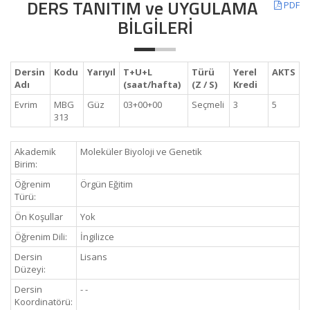
DERS TANITIM ve UYGULAMA
PDF
BİLGİLERİ
Dersin
Kodu
Yarıyıl
T+U+L
Türü
Yerel
AKTS
Adı
(saat/hafta)
(Z / S)
Kredi
Evrim
MBG
Güz
03+00+00
Seçmeli
3
5
313
Akademik
Moleküler Biyoloji ve Genetik
Birim:
Öğrenim
Örgün Eğitim
Türü:
Ön Koşullar
Yok
Öğrenim Dili:
İngilizce
Dersin
Lisans
Düzeyi:
Dersin
- -
Koordinatörü: