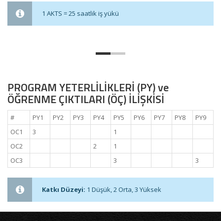
1 AKTS = 25 saatlik iş yükü
PROGRAM YETERLİLİKLERİ (PY) ve
ÖĞRENME ÇIKTILARI (ÖÇ) İLİŞKİSİ
#
PY1
PY2
PY3
PY4
PY5
PY6
PY7
PY8
PY9
OC1
3
1
OC2
2
1
OC3
3
3
Katkı Düzeyi:
1 Düşük, 2 Orta, 3 Yüksek