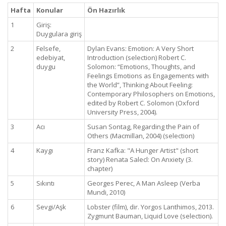
Hafta
Konular
Ön Hazırlık
1
Giriş:
Duygulara giriş
2
Felsefe,
Dylan Evans: Emotion: A Very Short
edebiyat,
Introduction (selection) Robert C.
duygu
Solomon: “Emotions, Thoughts, and
Feelings Emotions as Engagements with
the World”, Thinking About Feeling:
Contemporary Philosophers on Emotions,
edited by Robert C. Solomon (Oxford
University Press, 2004).
3
Acı
Susan Sontag, Regarding the Pain of
Others (Macmillan, 2004) (selection)
4
Kaygı
Franz Kafka: "A Hunger Artist" (short
story) Renata Salecl: On Anxiety (3.
chapter)
5
Sıkıntı
Georges Perec, A Man Asleep (Verba
Mundi, 2010)
6
Sevgi/Aşk
Lobster (film), dir. Yorgos Lanthimos, 2013.
Zygmunt Bauman, Liquid Love (selection).