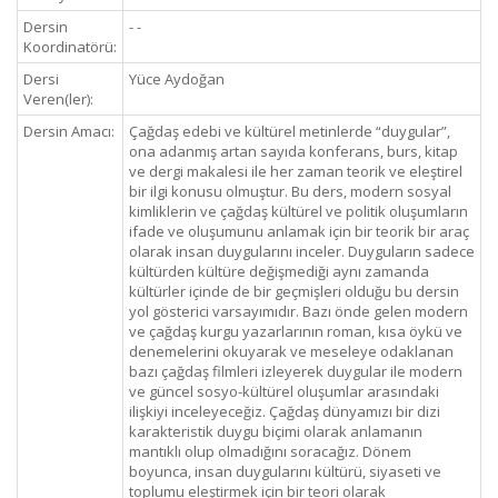
Dersin
- -
Koordinatörü:
Dersi
Yüce Aydoğan
Veren(ler):
Dersin Amacı:
Çağdaş edebi ve kültürel metinlerde “duygular”,
ona adanmış artan sayıda konferans, burs, kitap
ve dergi makalesi ile her zaman teorik ve eleştirel
bir ilgi konusu olmuştur. Bu ders, modern sosyal
kimliklerin ve çağdaş kültürel ve politik oluşumların
ifade ve oluşumunu anlamak için bir teorik bir araç
olarak insan duygularını inceler. Duyguların sadece
kültürden kültüre değişmediği aynı zamanda
kültürler içinde de bir geçmişleri olduğu bu dersin
yol gösterici varsayımıdır. Bazı önde gelen modern
ve çağdaş kurgu yazarlarının roman, kısa öykü ve
denemelerini okuyarak ve meseleye odaklanan
bazı çağdaş filmleri izleyerek duygular ile modern
ve güncel sosyo-kültürel oluşumlar arasındaki
ilişkiyi inceleyeceğiz. Çağdaş dünyamızı bir dizi
karakteristik duygu biçimi olarak anlamanın
mantıklı olup olmadığını soracağız. Dönem
boyunca, insan duygularını kültürü, siyaseti ve
toplumu eleştirmek için bir teori olarak