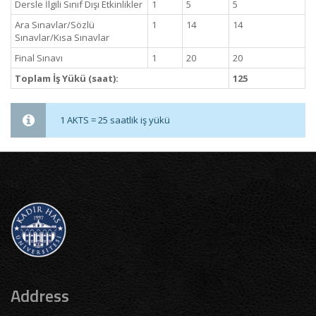
Dersle İlgili Sınıf Dışı Etkinlikler
1
5
5
Ara Sınavlar/Sözlü
1
14
14
Sınavlar/Kısa Sınavlar
Final Sınavı
1
20
20
Toplam İş Yükü (saat):
125
1 AKTS = 25 saatlik iş yükü
Address