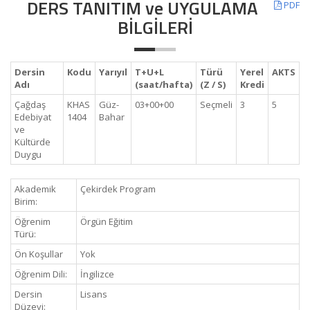
DERS TANITIM ve UYGULAMA
PDF
BİLGİLERİ
Dersin
Kodu
Yarıyıl
T+U+L
Türü
Yerel
AKTS
Adı
(saat/hafta)
(Z / S)
Kredi
Çağdaş
KHAS
Güz-
03+00+00
Seçmeli
3
5
Edebiyat
1404
Bahar
ve
Kültürde
Duygu
Akademik
Çekirdek Program
Birim:
Öğrenim
Örgün Eğitim
Türü:
Ön Koşullar
Yok
Öğrenim Dili:
İngilizce
Dersin
Lisans
Düzeyi: