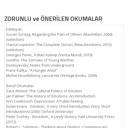
ZORUNLU ve ÖNERİLEN OKUMALAR
Edebiyat::
Susan Sontag, Regarding the Pain of Others (Macmillan, 2004)
(selection)
Clarice Lispector: The Complete Stories (New Directions, 2015)
(selection)
Georges Perec, A Man Asleep (Verba Mundi, 2010)
Goethe, The Sorrows of Young Werther
Dostoyevsky, Notes from Underground
Franz Kafka: "A Hunger Artist"
Michel Houellebecq, Lanzarote (Vintage Books, 2009)
İkincil Okumalar:
Sara Ahmed: The Cultural Politics of Emotion
Jan Palmer: The History of Emotions: An Introduction
Ann Cvetkovich: Depression: A Public Feeling
Dylan Evans - Emotion_ A Very Short Introduction (Very Short
Introductions) (2003, Oxford University)
Peter Toohey - Boredom_ A Lively History-Yale University Press
(2012)
Robert C. Solomon - Thinking about Feeling_ Contemporary