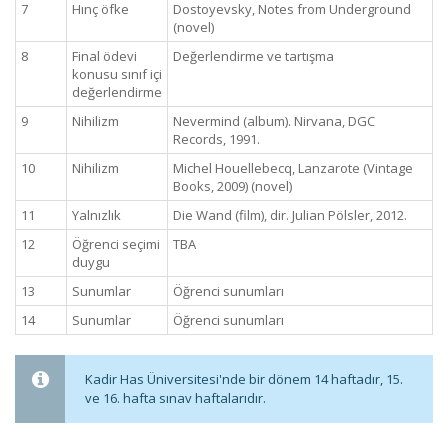
7
Hınç öfke
Dostoyevsky, Notes from Underground
(novel)
8
Final ödevi
Değerlendirme ve tartışma
konusu sınıf içi
değerlendirme
9
Nihilizm
Nevermind (album). Nirvana, DGC
Records, 1991.
10
Nihilizm
Michel Houellebecq, Lanzarote (Vintage
Books, 2009) (novel)
11
Yalnızlık
Die Wand (film), dir. Julian Pölsler, 2012.
12
Öğrenci seçimi
TBA
duygu
13
Sunumlar
Öğrenci sunumları
14
Sunumlar
Öğrenci sunumları
Kadir Has Üniversitesi'nde bir dönem 14 haftadır, 15.
ve 16. hafta sınav haftalarıdır.