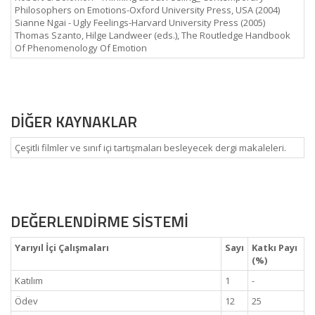
Philosophers on Emotions-Oxford University Press, USA (2004)
Sianne Ngai - Ugly Feelings-Harvard University Press (2005)
Thomas Szanto, Hilge Landweer (eds.), The Routledge Handbook
Of Phenomenology Of Emotion
DİĞER KAYNAKLAR
Çeşitli filmler ve sınıf içi tartışmaları besleyecek dergi makaleleri.
DEĞERLENDİRME SİSTEMİ
Yarıyıl İçi Çalışmaları
Sayı
Katkı Payı
(%)
Katılım
1
-
Ödev
12
25