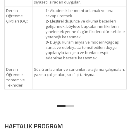
siyaseti; sıradan duygular.
Dersin
1-
Akademik bir metni anlamak ve ona
Öğrenme
cevap üretmek
Çıktıları (ÖÇ):
2-
Eleştirel düşünce ve okuma becerileri
geliştirmek, böylece başkalarının fikirlerini
yinelemek yerine özgün fikirlerini üretebilme
yeteneği kazanmak
3-
Duygu kuramlarıyla ve modern/çağdaş
sanat ve edebiyatta temsil edilen duygu
yapılarıyla tanışma ve bunları tespit
edebilme becerisi kazanmak
Dersin
Sözlü anlatımlar ve sunumlar, araştırma çalışmaları,
Öğrenme
yazma çalışmaları, sınıf içi tartışma.
Yöntem ve
Teknikleri
HAFTALIK PROGRAM