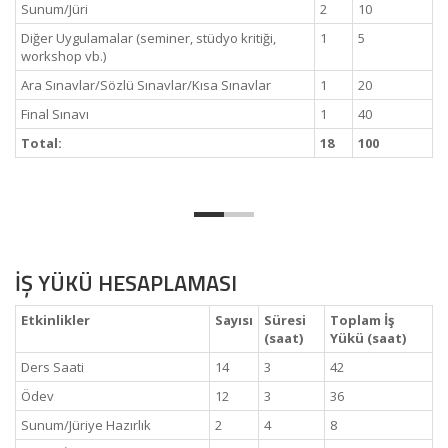
Sunum/Jüri
2
10
Diğer Uygulamalar (seminer, stüdyo kritiği,
1
5
workshop vb.)
Ara Sınavlar/Sözlü Sınavlar/Kısa Sınavlar
1
20
Final Sınavı
1
40
Total:
18
100
İŞ YÜKÜ HESAPLAMASI
Etkinlikler
Sayısı
Süresi
Toplam İş
(saat)
Yükü (saat)
Ders Saati
14
3
42
Ödev
12
3
36
Sunum/Jüriye Hazırlık
2
4
8