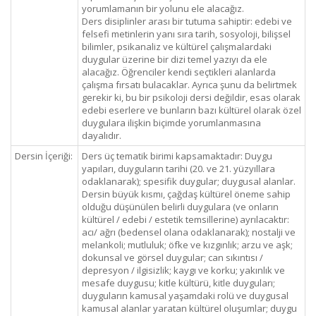
yorumlamanın bir yolunu ele alacağız.
Ders disiplinler arası bir tutuma sahiptir: edebi ve
felsefi metinlerin yanı sıra tarih, sosyoloji, bilişsel
bilimler, psikanaliz ve kültürel çalışmalardaki
duygular üzerine bir dizi temel yazıyı da ele
alacağız. Öğrenciler kendi seçtikleri alanlarda
çalışma fırsatı bulacaklar. Ayrıca şunu da belirtmek
gerekir ki, bu bir psikoloji dersi değildir, esas olarak
edebi eserlere ve bunların bazı kültürel olarak özel
duygulara ilişkin biçimde yorumlanmasına
dayalıdır.
Dersin İçeriği:
Ders üç tematik birimi kapsamaktadır: Duygu
yapıları, duyguların tarihi (20. ve 21. yüzyıllara
odaklanarak); spesifik duygular; duygusal alanlar.
Dersin büyük kısmı, çağdaş kültürel öneme sahip
olduğu düşünülen belirli duygulara (ve onların
kültürel / edebi / estetik temsillerine) ayrılacaktır:
acı/ ağrı (bedensel olana odaklanarak); nostalji ve
melankoli; mutluluk; öfke ve kızgınlık; arzu ve aşk;
dokunsal ve görsel duygular; can sıkıntısı /
depresyon / ilgisizlik; kaygı ve korku; yakınlık ve
mesafe duygusu; kitle kültürü, kitle duyguları;
duyguların kamusal yaşamdaki rolü ve duygusal
kamusal alanlar yaratan kültürel oluşumlar; duygu