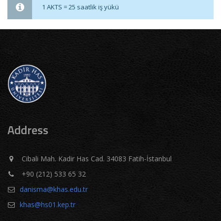
1 AKTS = 25 saatlik iş yükü
Address
Cibali Mah. Kadir Has Cad. 34083 Fatih-İstanbul
+90 (212) 533 65 32
danisma@khas.edu.tr
khas@hs01.kep.tr