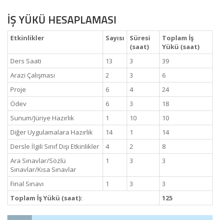
İŞ YÜKÜ HESAPLAMASI
Etkinlikler
Sayısı
Süresi
Toplam İş
(saat)
Yükü (saat)
Ders Saati
13
3
39
Arazi Çalışması
2
3
6
Proje
6
4
24
Ödev
6
3
18
Sunum/Jüriye Hazırlık
1
10
10
Diğer Uygulamalara Hazırlık
14
1
14
Dersle İlgili Sınıf Dışı Etkinlikler
4
2
8
Ara Sınavlar/Sözlü
1
3
3
Sınavlar/Kısa Sınavlar
Final Sınavı
1
3
3
Toplam İş Yükü (saat):
125