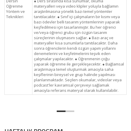
Dersin
● Ders sırasında kısa sunumlar, okuma
Öğrenme
materyalleri veya video klipler yoluyla bağlamın
Yöntem ve
araştırılmasına yönelik bazı temel yöntemler
Teknikleri
tanıtılacaktır. ● Sınıf içi çalışmaların bir kısmı veya
bazı ödevler belli tasarım yöntemlerinin yaparak
keşfedilmesi için tasarlanmıştır. Bu her öğrenci
ve/veya öğrenci grubu için özgün tasarım
süreçlerinin oluşmasını sağlar. ● Bazı araç ve
materyaller kısa sunumlarla tanıtılacaktır. Daha
sonra öğrencilerin kendi özgün yapım yollarını
denemelerini ve keşfetmelerini teşvik eden
çalışmalar yapılacaktır. ● Öğrenmenin çoğu
yaparak öğrenme ile gerçekleşecektir. ● Bağlamsal
araştırmaya temel oluşturmak amacıyla saha
keşiflerinin bireysel ve grup halinde yapılması
planlanmaktadır. Seçilen okumalar, videolar veya
podcast'ler kavramsal çerçeveyi sağlamak
amacıyla referans materyal olarak kullanılabilir.