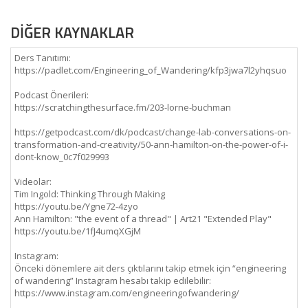
DİĞER KAYNAKLAR
Ders Tanıtımı:
https://padlet.com/Engineering_of_Wandering/kfp3jwa7l2yhqsuo
Podcast Önerileri:
https://scratchingthesurface.fm/203-lorne-buchman
https://getpodcast.com/dk/podcast/change-lab-conversations-on-
transformation-and-creativity/50-ann-hamilton-on-the-power-of-i-
dont-know_0c7f029993
Videolar:
Tim Ingold: Thinking Through Making
https://youtu.be/Ygne72-4zyo
Ann Hamilton: "the event of a thread" | Art21 "Extended Play"
https://youtu.be/1fJ4umqXGjM
Instagram:
Önceki dönemlere ait ders çıktılarını takip etmek için “engineering
of wandering” Instagram hesabı takip edilebilir:
https://www.instagram.com/engineeringofwandering/