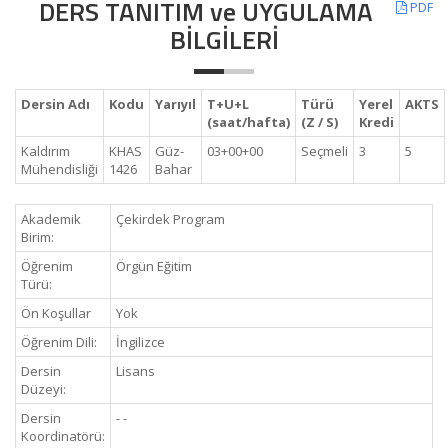
DERS TANITIM ve UYGULAMA
PDF
BİLGİLERİ
Dersin Adı
Kodu
Yarıyıl
T+U+L
Türü
Yerel
AKTS
(saat/hafta)
(Z / S)
Kredi
Kaldırım
KHAS
Güz-
03+00+00
Seçmeli
3
5
Mühendisliği
1426
Bahar
Akademik
Çekirdek Program
Birim:
Öğrenim
Örgün Eğitim
Türü:
Ön Koşullar
Yok
Öğrenim Dili:
İngilizce
Dersin
Lisans
Düzeyi:
Dersin
- -
Koordinatörü: