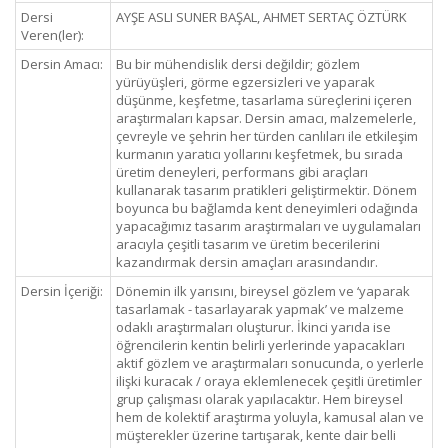
Dersi
AYŞE ASLI SUNER BAŞAL, AHMET SERTAÇ ÖZTÜRK
Veren(ler):
Dersin Amacı:
Bu bir mühendislik dersi değildir; gözlem
yürüyüşleri, görme egzersizleri ve yaparak
düşünme, keşfetme, tasarlama süreçlerini içeren
araştırmaları kapsar. Dersin amacı, malzemelerle,
çevreyle ve şehrin her türden canlıları ile etkileşim
kurmanın yaratıcı yollarını keşfetmek, bu sırada
üretim deneyleri, performans gibi araçları
kullanarak tasarım pratikleri geliştirmektir. Dönem
boyunca bu bağlamda kent deneyimleri odağında
yapacağımız tasarım araştırmaları ve uygulamaları
aracıyla çeşitli tasarım ve üretim becerilerini
kazandırmak dersin amaçları arasındandır.
Dersin İçeriği:
Dönemin ilk yarısını, bireysel gözlem ve ‘yaparak
tasarlamak - tasarlayarak yapmak’ ve malzeme
odaklı araştırmaları oluşturur. İkinci yarıda ise
öğrencilerin kentin belirli yerlerinde yapacakları
aktif gözlem ve araştırmaları sonucunda, o yerlerle
ilişki kuracak / oraya eklemlenecek çeşitli üretimler
grup çalışması olarak yapılacaktır. Hem bireysel
hem de kolektif araştırma yoluyla, kamusal alan ve
müşterekler üzerine tartışarak, kente dair belli