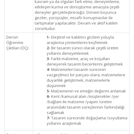
kavram ya da olguları fark etme, deneyimleme,
etkileşim kurma ve dönüştürme amacıyla çeşitli
deneyler gerçekleştireceğiz. Dönem boyunca
geziler, yürüyüşler, misafir konuşmacılar ile
tartışmalar yapılacaktır. Devam ve aktif katılım
zorunludur.
Dersin
1-
Eleştirel ve katılımcı gözlem yoluyla
Öğrenme
araştırma yöntemlerini keşfetmek
Çıktıları (ÖÇ):
2-
Bir tasarım süreci olarak çeşitli üretim
yollarını deneyimlemek
3-
Farklı malzeme, araç ve koşulları
deneyerek tasarım becerilerini geliştirmek
4-
Malzemeleri tasarım sürecinin
vazgeçilmez bir parçası olara, malzemelere
duyarlılık geliştirmek, malzemelerle
düşünmek
5-
Malzemenin ve emeğin değerini anlamak
6-
Kent /kamusal alan /müşterekler /yer
/bağlam ile malzeme /yapım /üretim
arasındaki tasarım süreçlerinin farkındalığı
sağlamak
7-
Tasarım sürecinde doğaçlama /soyutlama
yollarını araştırmak