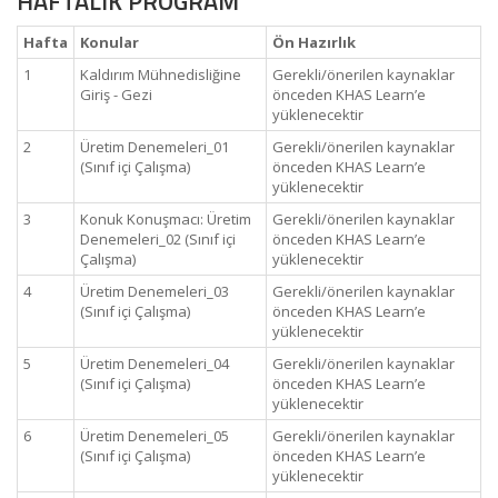
HAFTALIK PROGRAM
Hafta
Konular
Ön Hazırlık
1
Kaldırım Mühnedisliğine
Gerekli/önerilen kaynaklar
Giriş - Gezi
önceden KHAS Learn’e
yüklenecektir
2
Üretim Denemeleri_01
Gerekli/önerilen kaynaklar
(Sınıf içi Çalışma)
önceden KHAS Learn’e
yüklenecektir
3
Konuk Konuşmacı: Üretim
Gerekli/önerilen kaynaklar
Denemeleri_02 (Sınıf içi
önceden KHAS Learn’e
Çalışma)
yüklenecektir
4
Üretim Denemeleri_03
Gerekli/önerilen kaynaklar
(Sınıf içi Çalışma)
önceden KHAS Learn’e
yüklenecektir
5
Üretim Denemeleri_04
Gerekli/önerilen kaynaklar
(Sınıf içi Çalışma)
önceden KHAS Learn’e
yüklenecektir
6
Üretim Denemeleri_05
Gerekli/önerilen kaynaklar
(Sınıf içi Çalışma)
önceden KHAS Learn’e
yüklenecektir