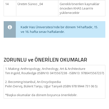
14
Üretim Süreci _04
Gerekli/önerilen kaynaklar
önceden KHAS Learn’e
yüklenecektir
Kadir Has Üniversitesi'nde bir dönem 14 haftadır, 15.
ve 16. hafta sınav haftalarıdır.
ZORUNLU ve ÖNERİLEN OKUMALAR
1. Making: Anthropology, Archeology, Art & Architecture
Tim Ingold, Routledge (ISBN10: 0415567238 - ISBN13: 9780415567237)
2. Becoming Istanbul, An Encyclopedia
Pelin Derviş, Bülent Tanju, Uğur Tanyeli (ISBN 978 9944 731 06 5)
*Başka okumalar da dönem boyunca önerilebilir.