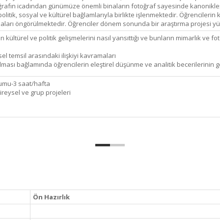
ğrafın icadından günümüze önemli binaların fotoğraf sayesinde kanonikleşm
litik, sosyal ve kültürel bağlamlarıyla birlikte işlenmektedir. Öğrencilerin ko
nmaları öngörülmektedir. Öğrenciler dönem sonunda bir araştırma projesi yü
kültürel ve politik gelişmelerini nasıl yansıttığı ve bunların mimarlık ve fot
el temsil arasındaki ilişkiyi kavramaları
ması bağlamında öğrencilerin eleştirel düşünme ve analitik becerilerinin ge
umu-3 saat/hafta
eysel ve grup projeleri
Ön Hazırlık