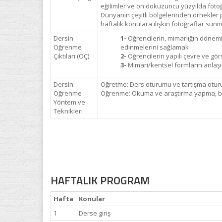
eğilimler ve on dokuzuncu yüzyılda foto
Dünyanın çeşitli bölgelerinden örnekler po
haftalık konulara ilişkin fotoğraflar su
Dersin
1-
Öğrencilerin, mimarlığın dönemin 
Öğrenme
edinmelerini sağlamak
Çıktıları (ÖÇ):
2-
Öğrencilerin yapılı çevre ve görs
3-
Mimari/kentsel formların anlaşıl
Dersin
Öğretme: Ders oturumu ve tartışma otur
Öğrenme
Öğrenme: Okuma ve araştırma yapma, bir
Yöntem ve
Teknikleri
HAFTALIK PROGRAM
Hafta
Konular
1
Derse giriş