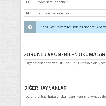
13
Modernist kanonlar II
14
Final projesi sunumları
Kadir Has Üniversitesi'nde bir dönem 14 haftadı
ZORUNLU ve ÖNERİLEN OKUMALAR
Öğrencilerin her hafta ilgili konu ile ilgili makale okuyaca
DİĞER KAYNAKLAR
Öğrenciler bazı haftalar okumaların yanı sıra konuyu des