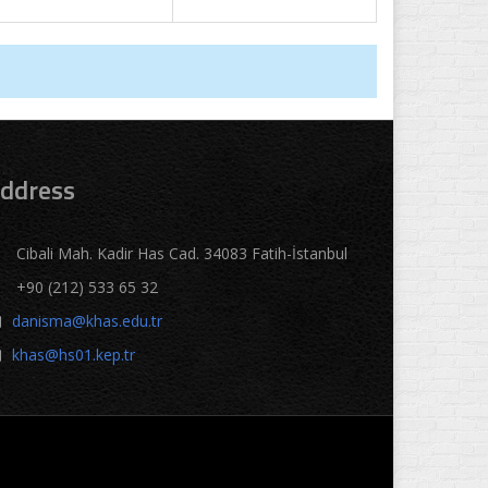
ddress
Cibali Mah. Kadir Has Cad. 34083 Fatih-İstanbul
+90 (212) 533 65 32
danisma@khas.edu.tr
khas@hs01.kep.tr