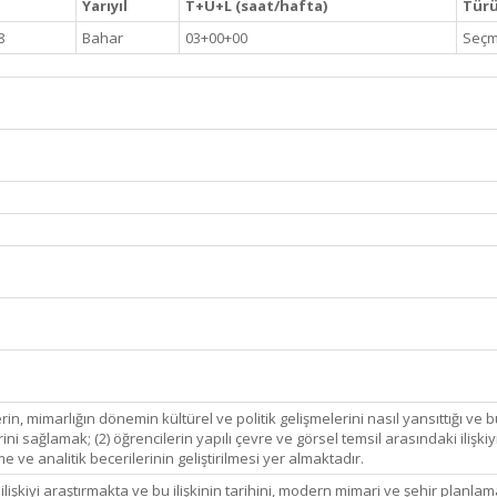
Yarıyıl
T+U+L (saat/hafta)
Türü 
8
Bahar
03+00+00
Seçm
in, mimarlığın dönemin kültürel ve politik gelişmelerini nasıl yansıttığı ve b
ni sağlamak; (2) öğrencilerin yapılı çevre ve görsel temsil arasındaki ilişki
 ve analitik becerilerinin geliştirilmesi yer almaktadır.
ilişkiyi araştırmakta ve bu ilişkinin tarihini, modern mimari ve şehir planl