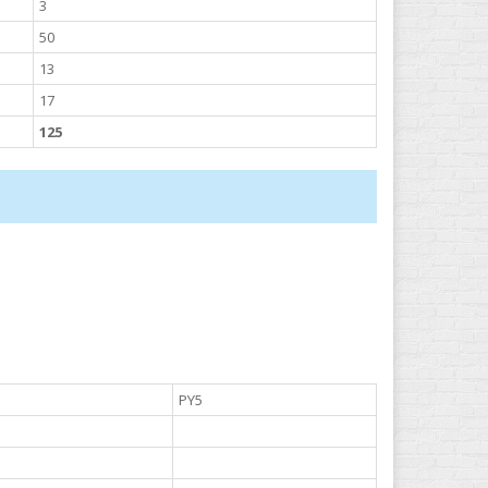
3
50
13
17
125
PY5