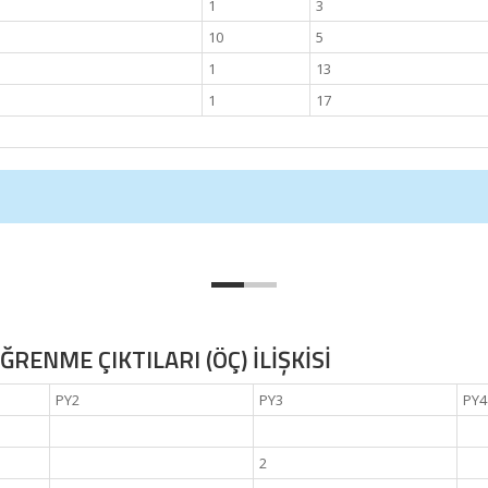
1
3
10
5
1
13
1
17
RENME ÇIKTILARI (ÖÇ) İLİŞKİSİ
PY2
PY3
PY4
2