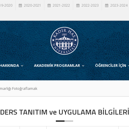
19-2020
2020-2021
2021-2022
2022-2023
2023-2024
 HAKKINDA
AKADEMİK PROGRAMLAR
ÖĞRENCİLER İÇİN
marlığı Fotoğraflamak
DERS TANITIM ve UYGULAMA BİLGİLER