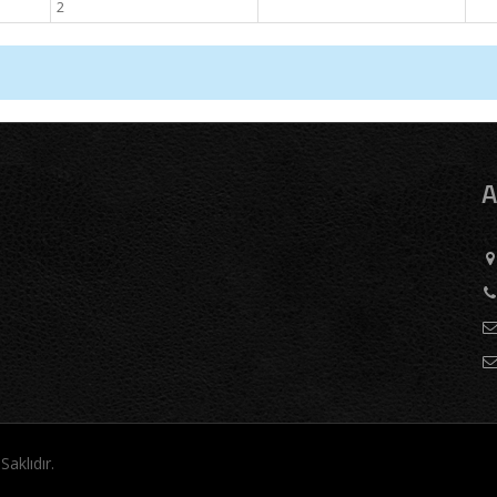
2
A
Saklıdır.