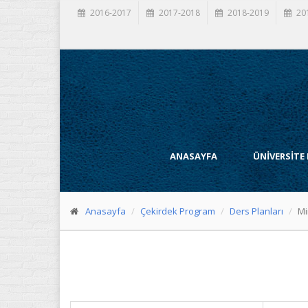
2016-2017
2017-2018
2018-2019
20
ANASAYFA
ÜNİVERSİTE
Anasayfa
Çekirdek Program
Ders Planları
Mi