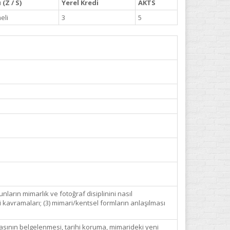
(Z / S)
Yerel Kredi
AKTS
eli
3
5
unların mimarlık ve fotoğraf disiplinini nasıl
yi kavramaları; (3) mimari/kentsel formların anlaşılması
amasının belgelenmesi, tarihi koruma, mimarideki yeni