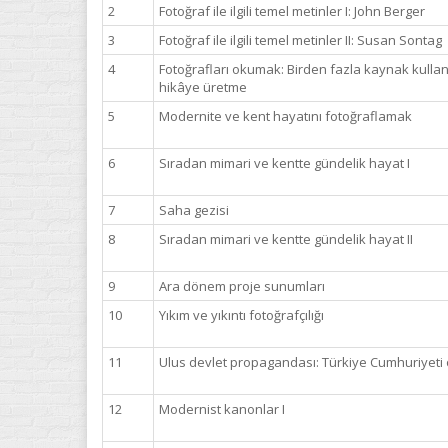
2
Fotoğraf ile ilgili temel metinler I: John Berger
3
Fotoğraf ile ilgili temel metinler II: Susan Sontag
4
Fotoğrafları okumak: Birden fazla kaynak kulla
hikâye üretme
5
Modernite ve kent hayatını fotoğraflamak
6
Sıradan mimari ve kentte gündelik hayat I
7
Saha gezisi
8
Sıradan mimari ve kentte gündelik hayat II
9
Ara dönem proje sunumları
10
Yıkım ve yıkıntı fotoğrafçılığı
11
Ulus devlet propagandası: Türkiye Cumhuriyeti 
12
Modernist kanonlar I