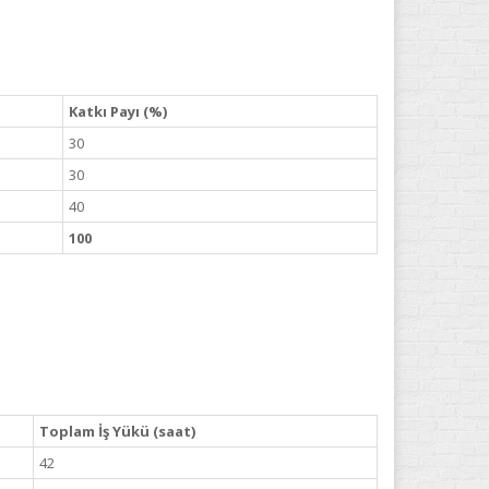
Katkı Payı (%)
30
30
40
100
Toplam İş Yükü (saat)
42