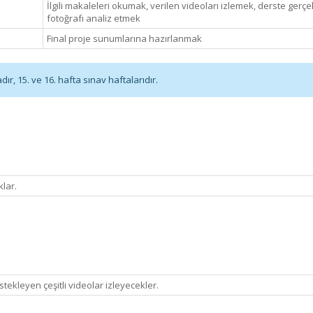
İlgili makaleleri okumak, verilen videoları izlemek, derste gerçek
fotoğrafı analiz etmek
Final proje sunumlarına hazırlanmak
r, 15. ve 16. hafta sınav haftalarıdır.
klar.
tekleyen çeşitli videolar izleyecekler.