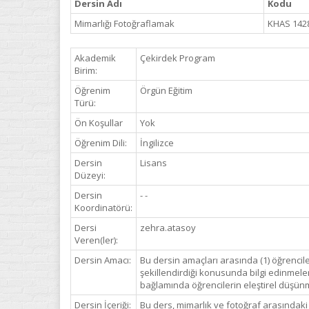
Dersin Adı
Kodu
Mimarlığı Fotoğraflamak
KHAS 142
Akademik
Çekirdek Program
Birim:
Öğrenim
Örgün Eğitim
Türü:
Ön Koşullar
Yok
Öğrenim Dili:
İngilizce
Dersin
Lisans
Düzeyi:
Dersin
- -
Koordinatörü:
Dersi
zehra.atasoy
Veren(ler):
Dersin Amacı:
Bu dersin amaçları arasında (1) öğrenciler
şekillendirdiği konusunda bilgi edinmeleri
bağlamında öğrencilerin eleştirel düşünme
Dersin İçeriği:
Bu ders, mimarlık ve fotoğraf arasındaki 