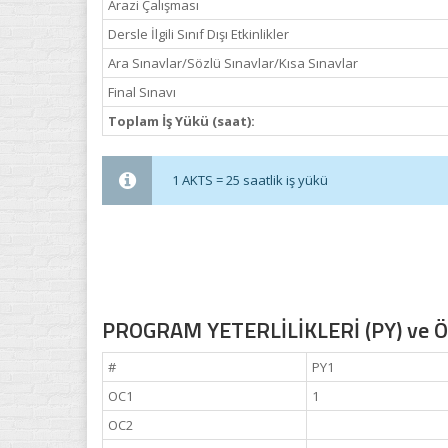
Arazi Çalışması
Dersle İlgili Sınıf Dışı Etkinlikler
Ara Sınavlar/Sözlü Sınavlar/Kısa Sınavlar
Final Sınavı
Toplam İş Yükü (saat):
1 AKTS = 25 saatlik iş yükü
PROGRAM YETERLİLİKLERİ (PY) ve ÖĞ
#
PY1
OC1
1
OC2