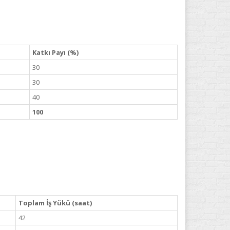
Katkı Payı (%)
30
30
40
100
Toplam İş Yükü (saat)
42