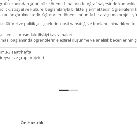
ğrafın icadından günümüze önemli binaların fotoğraf sayesinde kanonikleşm
litik, sosyal ve kültürel bağlamlarıyla birlikte işlenmektedir. Öğrencilerin ko
nmaları öngörülmektedir. Öğrenciler dönem sonunda bir araştırma projesi yü
kültürel ve politik gelişmelerini nasıl yansıttığı ve bunların mimarlık ve fot
el temsil arasındaki ilişkiyi kavramaları
ması bağlamında öğrencilerin eleştirel düşünme ve analitik becerilerinin ge
umu-3 saat/hafta
eysel ve grup projeleri
Ön Hazırlık