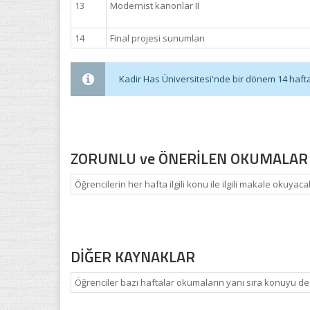
13
Modernist kanonlar II
14
Final projesi sunumları
Kadir Has Üniversitesi'nde bir dönem 14 haftadı
ZORUNLU ve ÖNERİLEN OKUMALAR
Öğrencilerin her hafta ilgili konu ile ilgili makale okuyaca
DİĞER KAYNAKLAR
Öğrenciler bazı haftalar okumaların yanı sıra konuyu des