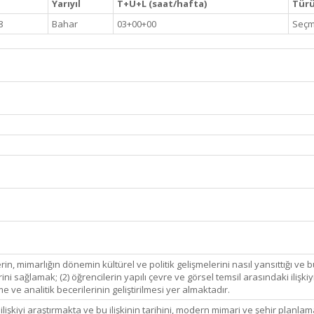
Yarıyıl
T+U+L (saat/hafta)
Türü 
8
Bahar
03+00+00
Seçm
in, mimarlığın dönemin kültürel ve politik gelişmelerini nasıl yansıttığı ve b
ni sağlamak; (2) öğrencilerin yapılı çevre ve görsel temsil arasındaki ilişki
 ve analitik becerilerinin geliştirilmesi yer almaktadır.
ilişkiyi araştırmakta ve bu ilişkinin tarihini, modern mimari ve şehir planl