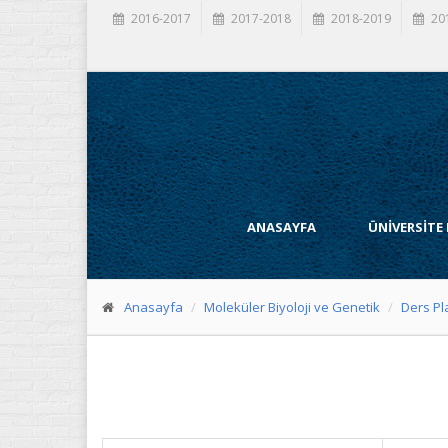
2016-2017
2017-2018
2018-2019
20
ANASAYFA
ÜNİVERSİTE
Anasayfa
Moleküler Biyoloji ve Genetik
Ders Pl