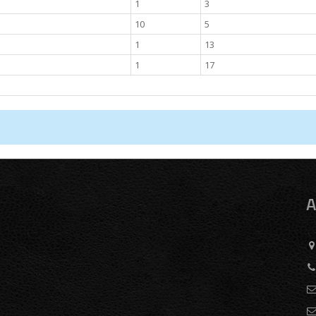
1
3
10
5
1
13
1
17
A