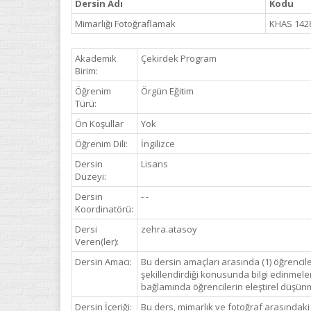
Dersin Adı
Kodu
Mimarlığı Fotoğraflamak
KHAS 142
Akademik
Çekirdek Program
Birim:
Öğrenim
Örgün Eğitim
Türü:
Ön Koşullar
Yok
Öğrenim Dili:
İngilizce
Dersin
Lisans
Düzeyi:
Dersin
- -
Koordinatörü:
Dersi
zehra.atasoy
Veren(ler):
Dersin Amacı:
Bu dersin amaçları arasında (1) öğrenciler
şekillendirdiği konusunda bilgi edinmeleri
bağlamında öğrencilerin eleştirel düşünme
Dersin İçeriği:
Bu ders, mimarlık ve fotoğraf arasındaki 