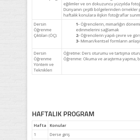
eğilimler ve on dokuzuncu yüzyılda foto
Dünyanın çeşitli bölgelerinden örnekler po
haftalık konulara ilişkin fotoğraflar su
Dersin
1-
Öğrencilerin, mimarlığın dönemin 
Öğrenme
edinmelerini sağlamak
Çıktıları (ÖÇ):
2-
Öğrencilerin yapılı çevre ve görs
3-
Mimari/kentsel formların anlaşıl
Dersin
Öğretme: Ders oturumu ve tartışma otur
Öğrenme
Öğrenme: Okuma ve araştırma yapma, bir
Yöntem ve
Teknikleri
HAFTALIK PROGRAM
Hafta
Konular
1
Derse giriş