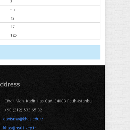
3
50
13
17
125
ddress
Cibali Mah. Kadir Has Cad. 34083 Fatih-İstanbul
+90 (212) 533 65 32
danisma@khas.edu.tr
khas@hs01.kep.tr