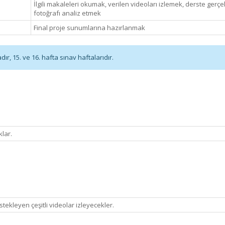
İlgili makaleleri okumak, verilen videoları izlemek, derste gerçek
fotoğrafı analiz etmek
Final proje sunumlarına hazırlanmak
r, 15. ve 16. hafta sınav haftalarıdır.
klar.
tekleyen çeşitli videolar izleyecekler.