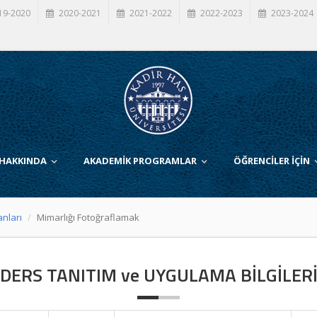
19-2020
2020-2021
2021-2022
2022-2023
2023-2024
 HAKKINDA
AKADEMİK PROGRAMLAR
ÖĞRENCİLER İÇİN
anları
Mimarlığı Fotoğraflamak
DERS TANITIM ve UYGULAMA BİLGİLER