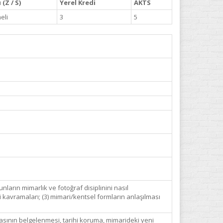
(Z / S)
Yerel Kredi
AKTS
eli
3
5
unların mimarlık ve fotoğraf disiplinini nasıl
yi kavramaları; (3) mimari/kentsel formların anlaşılması
amasının belgelenmesi, tarihi koruma, mimarideki yeni