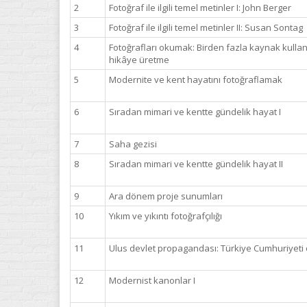
2
Fotoğraf ile ilgili temel metinler I: John Berger
3
Fotoğraf ile ilgili temel metinler II: Susan Sontag
4
Fotoğrafları okumak: Birden fazla kaynak kulla
hikâye üretme
5
Modernite ve kent hayatını fotoğraflamak
6
Sıradan mimari ve kentte gündelik hayat I
7
Saha gezisi
8
Sıradan mimari ve kentte gündelik hayat II
9
Ara dönem proje sunumları
10
Yıkım ve yıkıntı fotoğrafçılığı
11
Ulus devlet propagandası: Türkiye Cumhuriyeti 
12
Modernist kanonlar I