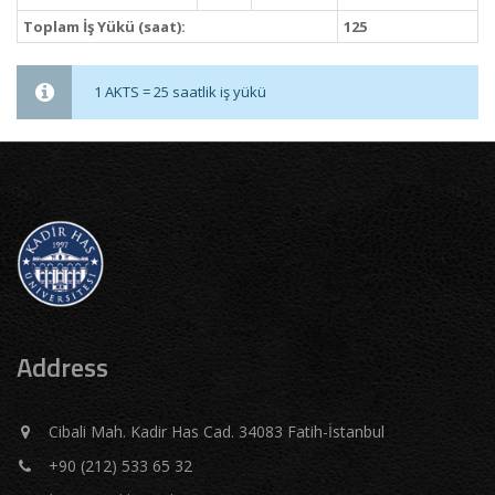
Toplam İş Yükü (saat):
125
1 AKTS = 25 saatlik iş yükü
Address
Cibali Mah. Kadir Has Cad. 34083 Fatih-İstanbul
+90 (212) 533 65 32