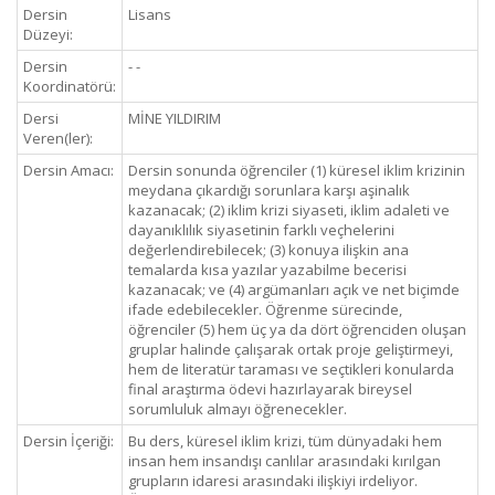
Dersin
Lisans
Düzeyi:
Dersin
- -
Koordinatörü:
Dersi
MİNE YILDIRIM
Veren(ler):
Dersin Amacı:
Dersin sonunda öğrenciler (1) küresel iklim krizinin
meydana çıkardığı sorunlara karşı aşinalık
kazanacak; (2) iklim krizi siyaseti, iklim adaleti ve
dayanıklılık siyasetinin farklı veçhelerini
değerlendirebilecek; (3) konuya ilişkin ana
temalarda kısa yazılar yazabilme becerisi
kazanacak; ve (4) argümanları açık ve net biçimde
ifade edebilecekler. Öğrenme sürecinde,
öğrenciler (5) hem üç ya da dört öğrenciden oluşan
gruplar halinde çalışarak ortak proje geliştirmeyi,
hem de literatür taraması ve seçtikleri konularda
final araştırma ödevi hazırlayarak bireysel
sorumluluk almayı öğrenecekler.
Dersin İçeriği:
Bu ders, küresel iklim krizi, tüm dünyadaki hem
insan hem insandışı canlılar arasındaki kırılgan
grupların idaresi arasındaki ilişkiyi irdeliyor.