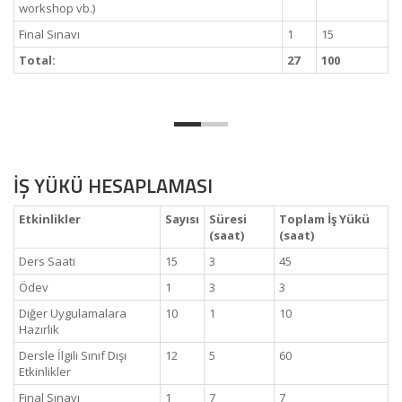
workshop vb.)
Final Sınavı
1
15
Total:
27
100
İŞ YÜKÜ HESAPLAMASI
Etkinlikler
Sayısı
Süresi
Toplam İş Yükü
(saat)
(saat)
Ders Saati
15
3
45
Ödev
1
3
3
Diğer Uygulamalara
10
1
10
Hazırlık
Dersle İlgili Sınıf Dışı
12
5
60
Etkinlikler
Final Sınavı
1
7
7