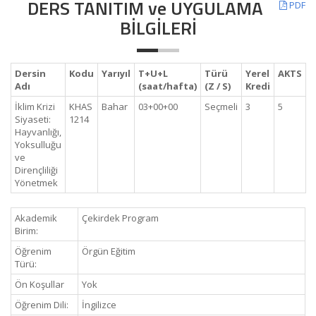
DERS TANITIM ve UYGULAMA
PDF
BİLGİLERİ
Dersin
Kodu
Yarıyıl
T+U+L
Türü
Yerel
AKTS
Adı
(saat/hafta)
(Z / S)
Kredi
İklim Krizi
KHAS
Bahar
03+00+00
Seçmeli
3
5
Siyaseti:
1214
Hayvanlığı,
Yoksulluğu
ve
Dirençliliği
Yönetmek
Akademik
Çekirdek Program
Birim:
Öğrenim
Örgün Eğitim
Türü:
Ön Koşullar
Yok
Öğrenim Dili:
İngilizce