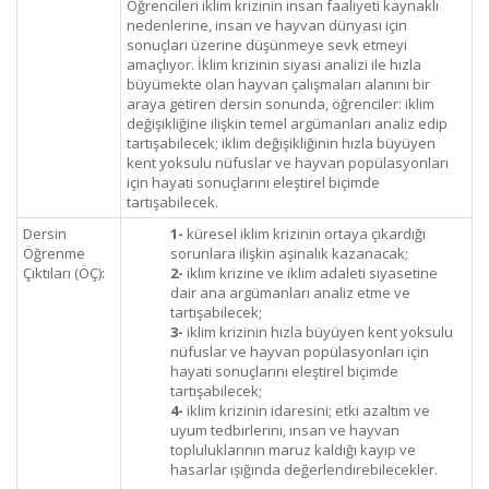
Öğrencileri iklim krizinin insan faaliyeti kaynaklı
nedenlerine, insan ve hayvan dünyası için
sonuçları üzerine düşünmeye sevk etmeyi
amaçlıyor. İklim krizinin siyasi analizi ile hızla
büyümekte olan hayvan çalışmaları alanını bir
araya getiren dersin sonunda, öğrenciler: iklim
değişikliğine ilişkin temel argümanları analiz edip
tartışabilecek; iklim değişikliğinin hızla büyüyen
kent yoksulu nüfuslar ve hayvan popülasyonları
için hayati sonuçlarını eleştirel biçimde
tartışabilecek.
Dersin
1-
küresel iklim krizinin ortaya çıkardığı
Öğrenme
sorunlara ilişkin aşinalık kazanacak;
Çıktıları (ÖÇ):
2-
iklim krizine ve iklim adaleti siyasetine
dair ana argümanları analiz etme ve
tartışabilecek;
3-
iklim krizinin hızla büyüyen kent yoksulu
nüfuslar ve hayvan popülasyonları için
hayati sonuçlarını eleştirel biçimde
tartışabilecek;
4-
iklim krizinin idaresini; etki azaltım ve
uyum tedbirlerini, insan ve hayvan
topluluklarının maruz kaldığı kayıp ve
hasarlar ışığında değerlendirebilecekler.