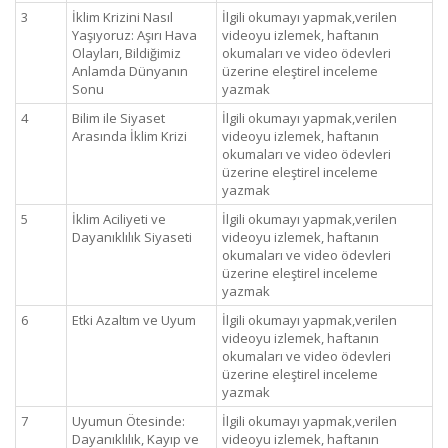
3
İklim Krizini Nasıl
İlgili okumayı yapmak,verilen
Yaşıyoruz: Aşırı Hava
videoyu izlemek, haftanın
Olayları, Bildiğimiz
okumaları ve video ödevleri
Anlamda Dünyanın
üzerine eleştirel inceleme
Sonu
yazmak
4
Bilim ile Siyaset
İlgili okumayı yapmak,verilen
Arasında İklim Krizi
videoyu izlemek, haftanın
okumaları ve video ödevleri
üzerine eleştirel inceleme
yazmak
5
İklim Aciliyeti ve
İlgili okumayı yapmak,verilen
Dayanıklılık Siyaseti
videoyu izlemek, haftanın
okumaları ve video ödevleri
üzerine eleştirel inceleme
yazmak
6
Etki Azaltım ve Uyum
İlgili okumayı yapmak,verilen
videoyu izlemek, haftanın
okumaları ve video ödevleri
üzerine eleştirel inceleme
yazmak
7
Uyumun Ötesinde:
İlgili okumayı yapmak,verilen
Dayanıklılık, Kayıp ve
videoyu izlemek, haftanın