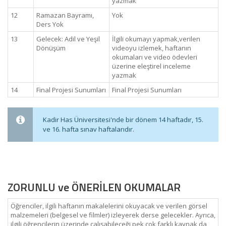
yazmak
12
Ramazan Bayramı,
Yok
Ders Yok
13
Gelecek: Adil ve Yeşil
İlgili okumayı yapmak,verilen
Dönüşüm
videoyu izlemek, haftanın
okumaları ve video ödevleri
üzerine eleştirel inceleme
yazmak
14
Final Projesi Sunumları
Final Projesi Sunumları
Kadir Has Üniversitesi'nde bir dönem 14 haftadır, 15.
ve 16. hafta sınav haftalarıdır.
ZORUNLU ve ÖNERİLEN OKUMALAR
Öğrenciler, ilgili haftanın makalelerini okuyacak ve verilen görsel
malzemeleri (belgesel ve filmler) izleyerek derse gelecekler. Ayrıca,
ilgili öğrencilerin üzerinde çalışabileceği pek çok farklı kaynak da