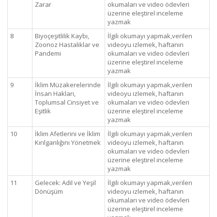
Zarar
okumaları ve video ödevleri
üzerine eleştirel inceleme
yazmak
8
Biyoçeşitlilik Kaybı,
İlgili okumayı yapmak,verilen
Zoonoz Hastalıklar ve
videoyu izlemek, haftanın
Pandemi
okumaları ve video ödevleri
üzerine eleştirel inceleme
yazmak
9
İklim Müzakerelerinde
İlgili okumayı yapmak,verilen
İnsan Hakları,
videoyu izlemek, haftanın
Toplumsal Cinsiyet ve
okumaları ve video ödevleri
Eşitlik
üzerine eleştirel inceleme
yazmak
10
İklim Afetlerini ve İklim
İlgili okumayı yapmak,verilen
Kırılganlığını Yönetmek
videoyu izlemek, haftanın
okumaları ve video ödevleri
üzerine eleştirel inceleme
yazmak
11
Gelecek: Adil ve Yeşil
İlgili okumayı yapmak,verilen
Dönüşüm
videoyu izlemek, haftanın
okumaları ve video ödevleri
üzerine eleştirel inceleme