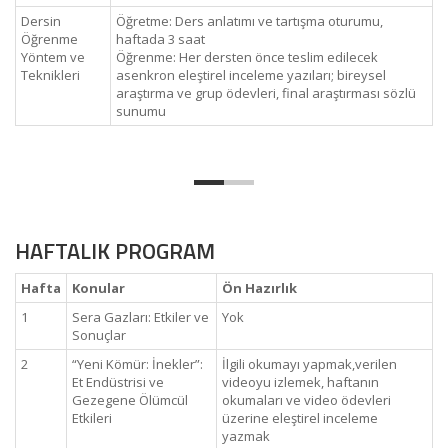
Dersin
Öğretme: Ders anlatımı ve tartışma oturumu,
Öğrenme
haftada 3 saat
Yöntem ve
Öğrenme: Her dersten önce teslim edilecek
Teknikleri
asenkron eleştirel inceleme yazıları; bireysel
araştırma ve grup ödevleri, final araştırması sözlü
sunumu
HAFTALIK PROGRAM
Hafta
Konular
Ön Hazırlık
1
Sera Gazları: Etkiler ve
Yok
Sonuçlar
2
“Yeni Kömür: İnekler”:
İlgili okumayı yapmak,verilen
Et Endüstrisi ve
videoyu izlemek, haftanın
Gezegene Ölümcül
okumaları ve video ödevleri
Etkileri
üzerine eleştirel inceleme
yazmak