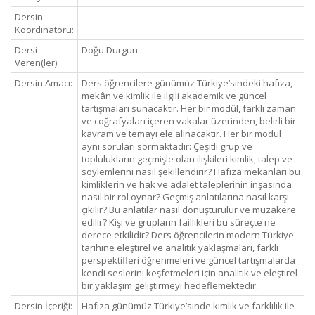
Dersin
- -
Koordinatörü:
Dersi
Doğu Durgun
Veren(ler):
Dersin Amacı:
Ders öğrencilere günümüz Türkiye’sindeki hafıza,
mekân ve kimlik ile ilgili akademik ve güncel
tartışmaları sunacaktır. Her bir modül, farklı zaman
ve coğrafyaları içeren vakalar üzerinden, belirli bir
kavram ve temayı ele alınacaktır. Her bir modül
aynı soruları sormaktadır: Çeşitli grup ve
toplulukların geçmişle olan ilişkileri kimlik, talep ve
söylemlerini nasıl şekillendirir? Hafıza mekanları bu
kimliklerin ve hak ve adalet taleplerinin inşasında
nasıl bir rol oynar? Geçmiş anlatılarına nasıl karşı
çıkılır? Bu anlatılar nasıl dönüştürülür ve müzakere
edilir? Kişi ve grupların faillikleri bu süreçte ne
derece etkilidir? Ders öğrencilerin modern Türkiye
tarihine eleştirel ve analitik yaklaşmaları, farklı
perspektifleri öğrenmeleri ve güncel tartışmalarda
kendi seslerini keşfetmeleri için analitik ve eleştirel
bir yaklaşım geliştirmeyi hedeflemektedir.
Dersin İçeriği:
Hafıza günümüz Türkiye’sinde kimlik ve farklılık ile