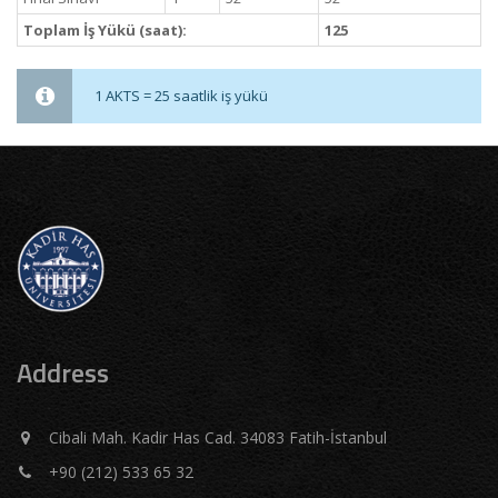
Toplam İş Yükü (saat):
125
1 AKTS = 25 saatlik iş yükü
Address
Cibali Mah. Kadir Has Cad. 34083 Fatih-İstanbul
+90 (212) 533 65 32