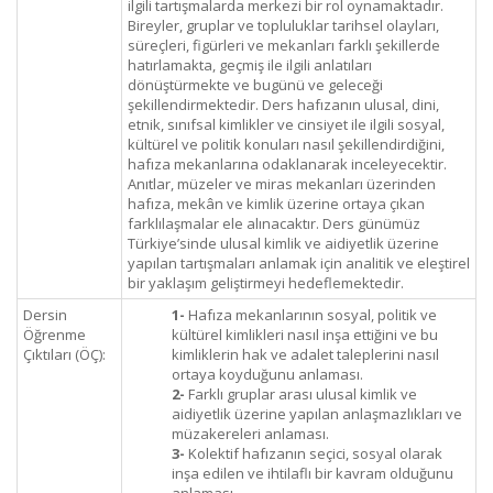
ilgili tartışmalarda merkezi bir rol oynamaktadır.
Bireyler, gruplar ve topluluklar tarihsel olayları,
süreçleri, figürleri ve mekanları farklı şekillerde
hatırlamakta, geçmiş ile ilgili anlatıları
dönüştürmekte ve bugünü ve geleceği
şekillendirmektedir. Ders hafızanın ulusal, dini,
etnik, sınıfsal kimlikler ve cinsiyet ile ilgili sosyal,
kültürel ve politik konuları nasıl şekillendirdiğini,
hafıza mekanlarına odaklanarak inceleyecektir.
Anıtlar, müzeler ve miras mekanları üzerinden
hafıza, mekân ve kimlik üzerine ortaya çıkan
farklılaşmalar ele alınacaktır. Ders günümüz
Türkiye’sinde ulusal kimlik ve aidiyetlik üzerine
yapılan tartışmaları anlamak için analitik ve eleştirel
bir yaklaşım geliştirmeyi hedeflemektedir.
Dersin
1-
Hafıza mekanlarının sosyal, politik ve
Öğrenme
kültürel kimlikleri nasıl inşa ettiğini ve bu
Çıktıları (ÖÇ):
kimliklerin hak ve adalet taleplerini nasıl
ortaya koyduğunu anlaması.
2-
Farklı gruplar arası ulusal kimlik ve
aidiyetlik üzerine yapılan anlaşmazlıkları ve
müzakereleri anlaması.
3-
Kolektif hafızanın seçici, sosyal olarak
inşa edilen ve ihtilaflı bir kavram olduğunu