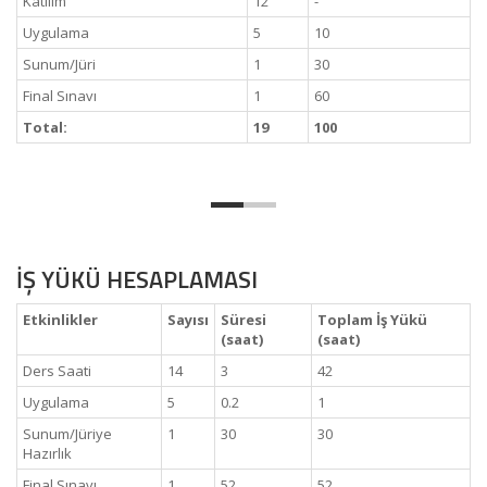
Katılım
12
-
Uygulama
5
10
Sunum/Jüri
1
30
Final Sınavı
1
60
Total:
19
100
İŞ YÜKÜ HESAPLAMASI
Etkinlikler
Sayısı
Süresi
Toplam İş Yükü
(saat)
(saat)
Ders Saati
14
3
42
Uygulama
5
0.2
1
Sunum/Jüriye
1
30
30
Hazırlık
Final Sınavı
1
52
52