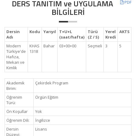
DERS TANITIM ve UYGULAMA
PDF
BİLGİLERİ
Dersin
Kodu
Yarıyıl
T+U+L
Türü
Yerel
AKTS
Adı
(saat/hafta)
(Z / S)
Kredi
Modern
KHAS
Bahar
03+00+00
Seçmeli
3
5
Türkiye'de
1318
Hafıza,
Mekan ve
Kimlik
Akademik
Çekirdek Program
Birim:
Öğrenim
Örgün Eğitim
Türü:
Ön Koşullar
Yok
Öğrenim Dili:
İngilizce
Dersin
Lisans
Düzeyi: