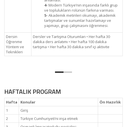
anlaması.
4-
Modern Türkiye’nin inşasında farklı grup
ve toplulukların rolünün farkına varması.
5-
Akademik metinleri okumayı, akademik
tartışmalar ve sunumlar hazırlamayı ve
yapmayı, grup çalışmasını öğrenmesi.
Dersin
Dersler ve Tartışma Oturumları • Her hafta 30
Öğrenme
dakika ders anlatımı • Her hafta 100 dakika
Yöntem ve
tartışma • Her hafta 30 dakika sınıf içi aktivite
Teknikleri
HAFTALIK PROGRAM
Hafta
Konular
Ön Hazırlık
1
Giriş
2
Türkiye Cumhuriyeti’ni inşa etmek
3
Osmanlı İmparatorluğu nostaljisi