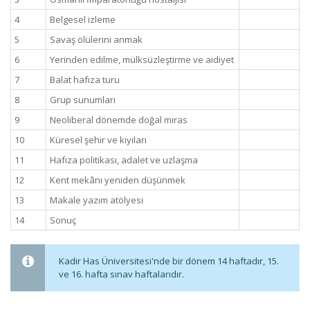
4
Belgesel izleme
5
Savaş ölülerini anmak
6
Yerinden edilme, mülksüzleştirme ve aidiyet
7
Balat hafıza turu
8
Grup sunumları
9
Neoliberal dönemde doğal miras
10
Küresel şehir ve kıyıları
11
Hafıza politikası, adalet ve uzlaşma
12
Kent mekânı yeniden düşünmek
13
Makale yazım atölyesi
14
Sonuç
Kadir Has Üniversitesi'nde bir dönem 14 haftadır, 15.
ve 16. hafta sınav haftalarıdır.