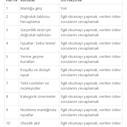
Hafta
Konular
Ön Hazırlık
1
Mantığa giriş
Yok
2
Doğruluk tablosu
İlgili okumayı yapmak, verilen ödev
hesaplama
sorularını cevaplamak
3
Geçerlilik testi için
İlgili okumayı yapmak, verilen ödev
doğruluk tabloları
sorularını cevaplamak
4
İspatlar: Sekiz temel
İlgili okumayı yapmak, verilen ödev
kural
sorularını cevaplamak
5
Yerine geçme
İlgili okumayı yapmak, verilen ödev
kuralları
sorularını cevaplamak
6
Koşullu ve dolaylı
İlgili okumayı yapmak, verilen ödev
ispat
sorularını cevaplamak
7
Tekil cümleler ve
İlgili okumayı yapmak, verilen ödev
niceleyiciler
sorularını cevaplamak
8
Kategorik önermeler
İlgili okumayı yapmak, verilen ödev
sorularını cevaplamak
9
Niceleme mantığında
İlgili okumayı yapmak, verilen ödev
ispatlar
sorularını cevaplamak
10
Olasılık akıl
İlgili okumayı yapmak, verilen ödev