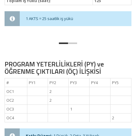
Toplam İş Yükü (saat):
125
1 AKTS = 25 saatlik iş yükü
PROGRAM YETERLİLİKLERİ (PY) ve
ÖĞRENME ÇIKTILARI (ÖÇ) İLİŞKİSİ
#
PY1
PY2
PY3
PY4
PY5
OC1
2
OC2
2
OC3
1
OC4
2
Katkı Düzeyi:
1 Düşük, 2 Orta, 3 Yüksek