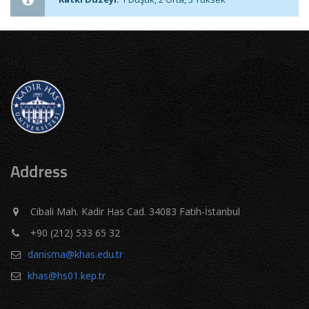
Address
Cibali Mah. Kadir Has Cad. 34083 Fatih-İstanbul
+90 (212) 533 65 32
danisma@khas.edu.tr
khas@hs01.kep.tr