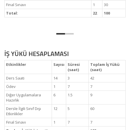
Final Sınavı
1
30
Total:
22
100
İŞ YÜKÜ HESAPLAMASI
Etkinlikler
Sayısı
Süresi
Toplam İş Yükü
(saat)
(saat)
Ders Saati
14
3
42
Ödev
1
7
7
Diğer Uygulamalara
6
1.5
9
Hazırlık
Dersle İlgili Sınıf Dışı
12
5
60
Etkinlikler
Final Sınavı
1
7
7