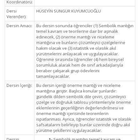
Koordinatörü:
Dersi
HÜSEYİN SUNGUR KUYUMCUOĞLU
Veren(ler):
Dersin Amacı:
Bu dersin sonunda öğrenciler (1) Sembolik mantığın
temel kavram ve teorilerine dair bir aşinalık
edinecek, (2) önerme mantığı ve niceleme
mantığına ve bunların çözümleyici çizelgelerine
hakim olacak ve (3) istatistik ve olasılık akıl
yürütmelerini anlayacak ve uygulayacaklar.
Öğrenme sırasında öğrenciler (4) hem bireysel
sorumluluk alarak hem de sınıf arkadaşlarıyla
beraber çalışarak grup ödevlerini
tamamlayacaklar.
Dersin İçeriği:
Bu dersin içeriği önerme mantığı ve niceleme
mantığına giriştir. Başlıca konular şunlardır:
gündelik dilden sembolik dile çeviri, çözümleyici
çizelge ve doğruluk tablosu yöntemleriyle önerme
eklemlerinin geçerliliğinin değerlendirilmesi ve
önerme mantığı içerisinde teoremlerin
ispatlanması. Ayrıca, öğrenciler istatistik ve olasılık
safsatalarını belirleyip bunlar üzerinde doğru akıl
yürütme şekillerini uygulayacaklar.
Dersin
1-
Sembolik mantığın temel kavram ve