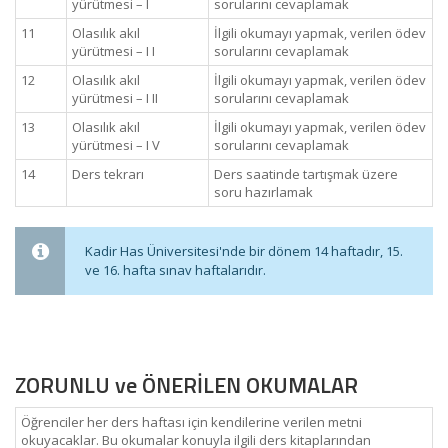
yürütmesi – I
sorularını cevaplamak
11
Olasılık akıl
İlgili okumayı yapmak, verilen ödev
yürütmesi – I I
sorularını cevaplamak
12
Olasılık akıl
İlgili okumayı yapmak, verilen ödev
yürütmesi – I II
sorularını cevaplamak
13
Olasılık akıl
İlgili okumayı yapmak, verilen ödev
yürütmesi – I V
sorularını cevaplamak
14
Ders tekrarı
Ders saatinde tartışmak üzere
soru hazırlamak
Kadir Has Üniversitesi'nde bir dönem 14 haftadır, 15.
ve 16. hafta sınav haftalarıdır.
ZORUNLU ve ÖNERİLEN OKUMALAR
Öğrenciler her ders haftası için kendilerine verilen metni
okuyacaklar. Bu okumalar konuyla ilgili ders kitaplarından