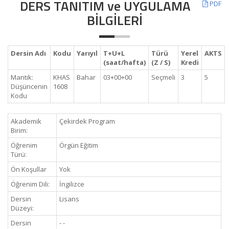
DERS TANITIM ve UYGULAMA
PDF
BİLGİLERİ
Dersin Adı
Kodu
Yarıyıl
T+U+L
Türü
Yerel
AKTS
(saat/hafta)
(Z / S)
Kredi
Mantık:
KHAS
Bahar
03+00+00
Seçmeli
3
5
Düşüncenin
1608
Kodu
Akademik
Çekirdek Program
Birim:
Öğrenim
Örgün Eğitim
Türü:
Ön Koşullar
Yok
Öğrenim Dili:
İngilizce
Dersin
Lisans
Düzeyi:
Dersin
- -