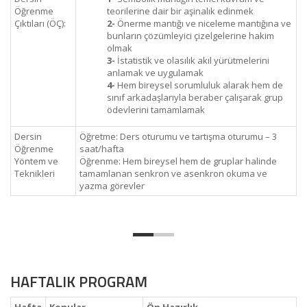
Öğrenme
teorilerine dair bir aşinalık edinmek
Çıktıları (ÖÇ):
2-
Önerme mantığı ve niceleme mantığına ve
bunların çözümleyici çizelgelerine hakim
olmak
3-
İstatistik ve olasılık akıl yürütmelerini
anlamak ve uygulamak
4-
Hem bireysel sorumluluk alarak hem de
sınıf arkadaşlarıyla beraber çalışarak grup
ödevlerini tamamlamak
Dersin
Öğretme: Ders oturumu ve tartışma oturumu – 3
Öğrenme
saat/hafta
Yöntem ve
Öğrenme: Hem bireysel hem de gruplar halinde
Teknikleri
tamamlanan senkron ve asenkron okuma ve
yazma görevler
HAFTALIK PROGRAM