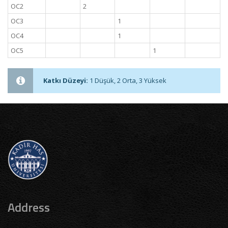
OC2
2
OC3
1
OC4
1
OC5
1
Katkı Düzeyi:
1 Düşük, 2 Orta, 3 Yüksek
Address