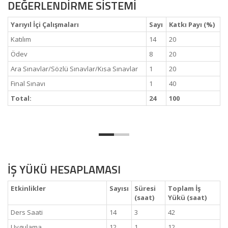
DEĞERLENDİRME SİSTEMİ
Yarıyıl İçi Çalışmaları
Sayı
Katkı Payı (%)
Katılım
14
20
Ödev
8
20
Ara Sınavlar/Sözlü Sınavlar/Kısa Sınavlar
1
20
Final Sınavı
1
40
Total:
24
100
İŞ YÜKÜ HESAPLAMASI
Etkinlikler
Sayısı
Süresi
Toplam İş
(saat)
Yükü (saat)
Ders Saati
14
3
42
Uygulama
12
1
12