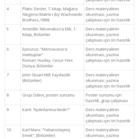
4
Plato: Devlet, 7. kitap, Mağara
Ders materyalinin
Alegorisi Matrix I (by Wachowski
okunması, yazma
Brothers,1999)
çalışması için ön hazırlık
5
Aristotle: Nikomakos’a Etik, 1.
Ders materyalinin
Kitap, Bölümler
okunması, yazma
çalışması için ön hazırlık
6
Epicurus: “Menoeceus’a
Ders materyalinin
mektuplar”
okunması, yazma
Roman: Huxley, Cesur Yeni
çalışması için ön hazırlık
Dünya, Bölümler
7
John Stuart Mill: Faydacılık
Ders materyalinin
(Bölümler)
okunması, yazma
çalışması için ön hazırlık
8
Grup Ödevi, poster sunumu
Poster sunumu için
hazırlık, grup çalışması
9
Kant: ‘Aydınlanma Nedir?'
Ders materyalinin
okunması, yazma
çalışması için ön hazırlık
10
Karl Marx: “Yabancılaşmış
Ders materyalinin
Emek”, (Bölümler)
okunması, yazma