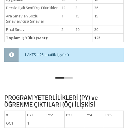
Dersle İlgili Sınıf Dışı Etkinlikler
12
3
36
Ara Sınavlar/Sözlü
1
15
15
Sınavlar/Kısa Sınavlar
Final Sınavı
2
10
20
Toplam İş Yükü (saat):
125
1 AKTS = 25 saatlik iş yükü
PROGRAM YETERLİLİKLERİ (PY) ve
ÖĞRENME ÇIKTILARI (ÖÇ) İLİŞKİSİ
#
PY1
PY2
PY3
PY4
PY5
OC1
1