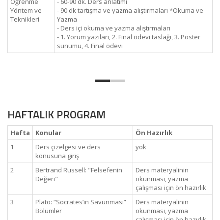
Öğrenme
- 60-90 dk. Ders anlatımı
Yöntem ve
- 90 dk tartışma ve yazma alıştırmaları *Okuma ve
Teknikleri
Yazma
- Ders içi okuma ve yazma alıştırmaları
- 1. Yorum yazıları, 2. Final ödevi taslağı, 3. Poster
sunumu, 4. Final ödevi
HAFTALIK PROGRAM
Hafta
Konular
Ön Hazırlık
1
Ders çizelgesi ve ders
yok
konusuna giriş
2
Bertrand Russell: "Felsefenin
Ders materyalinin
Değeri"
okunması, yazma
çalışması için ön hazırlık
3
Plato: “Socrates’in Savunması”
Ders materyalinin
Bölümler
okunması, yazma
çalışması için ön hazırlık