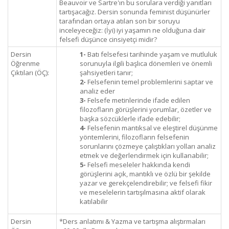
Beauvoir ve Sartre'ın bu sorulara verdiği yanıtları
tartışacağız. Dersin sonunda feminist düşünürler
tarafından ortaya atılan son bir soruyu
inceleyeceğiz: (İyi) iyi yaşamın ne olduğuna dair
felsefi düşünce cinsiyetçi midir?
Dersin
1-
Batı felsefesi tarihinde yaşam ve mutluluk
Öğrenme
sorunuyla ilgili başlıca dönemleri ve önemli
Çıktıları (ÖÇ):
şahsiyetleri tanır;
2-
Felsefenin temel problemlerini saptar ve
analiz eder
3-
Felsefe metinlerinde ifade edilen
filozofların görüşlerini yorumlar, özetler ve
başka sözcüklerle ifade edebilir;
4-
Felsefenin mantıksal ve eleştirel düşünme
yöntemlerini, filozofların felsefenin
sorunlarını çözmeye çalıştıkları yolları analiz
etmek ve değerlendirmek için kullanabilir;
5-
Felsefi meseleler hakkında kendi
görüşlerini açık, mantıklı ve özlü bir şekilde
yazar ve gerekçelendirebilir; ve felsefi fikir
ve meselelerin tartışılmasına aktif olarak
katılabilir
Dersin
*Ders anlatımı & Yazma ve tartışma alıştırmaları