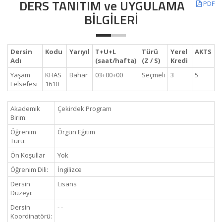
DERS TANITIM ve UYGULAMA
PDF
BİLGİLERİ
Dersin
Kodu
Yarıyıl
T+U+L
Türü
Yerel
AKTS
Adı
(saat/hafta)
(Z / S)
Kredi
Yaşam
KHAS
Bahar
03+00+00
Seçmeli
3
5
Felsefesi
1610
Akademik
Çekirdek Program
Birim:
Öğrenim
Örgün Eğitim
Türü:
Ön Koşullar
Yok
Öğrenim Dili:
İngilizce
Dersin
Lisans
Düzeyi:
Dersin
- -
Koordinatörü: