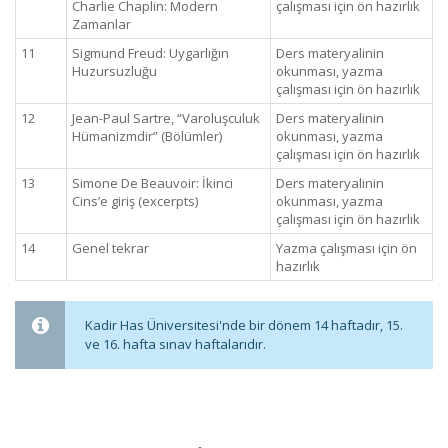
Charlie Chaplin: Modern
çalışması için ön hazırlık
Zamanlar
11
Sigmund Freud: Uygarlığın
Ders materyalinin
Huzursuzluğu
okunması, yazma
çalışması için ön hazırlık
12
Jean-Paul Sartre, “Varoluşculuk
Ders materyalinin
Hümanizmdir” (Bölümler)
okunması, yazma
çalışması için ön hazırlık
13
Simone De Beauvoir: İkinci
Ders materyalinin
Cins’e giriş (excerpts)
okunması, yazma
çalışması için ön hazırlık
14
Genel tekrar
Yazma çalışması için ön
hazırlık
Kadir Has Üniversitesi'nde bir dönem 14 haftadır, 15.
ve 16. hafta sınav haftalarıdır.