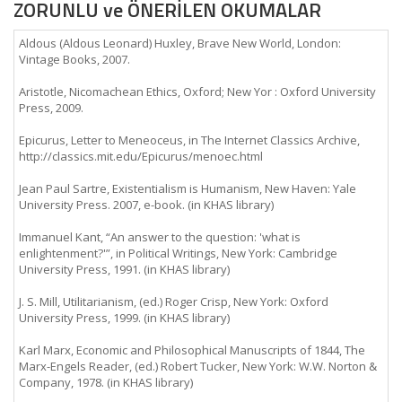
ZORUNLU ve ÖNERİLEN OKUMALAR
Aldous (Aldous Leonard) Huxley, Brave New World, London:
Vintage Books, 2007.
Aristotle, Nicomachean Ethics, Oxford; New Yor : Oxford University
Press, 2009.
Epicurus, Letter to Meneoceus, in The Internet Classics Archive,
http://classics.mit.edu/Epicurus/menoec.html
Jean Paul Sartre, Existentialism is Humanism, New Haven: Yale
University Press. 2007, e-book. (in KHAS library)
Immanuel Kant, “An answer to the question: 'what is
enlightenment?'”, in Political Writings, New York: Cambridge
University Press, 1991. (in KHAS library)
J. S. Mill, Utilitarianism, (ed.) Roger Crisp, New York: Oxford
University Press, 1999. (in KHAS library)
Karl Marx, Economic and Philosophical Manuscripts of 1844, The
Marx-Engels Reader, (ed.) Robert Tucker, New York: W.W. Norton &
Company, 1978. (in KHAS library)