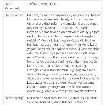
Dersi
TUĞBA SEVİNÇ YÜCEL
Veren(ler):
Dersin Amacı:
Bu ders, hayatın ve yaşamak eyleminin nasıl felsefi
bir mesele haline gelebileceğini göstermeyi ve
öğrencilere düşündürmeyi amaçlar. Ders boyunca
değineceğimiz sorulardan bazıları şunlardır:
Hayatın bir amacı ya da anlamı var mıdır? İyi yaşam
nedir? Hangi yaşamlar iyi yaşamdır (ve hangileri
değildir)? Mutluluk, haz, başarı, özgürlük, bilgi ve
hakikatin iyi yaşamdaki yeri nedir? Akıl ve tutkular
yaşamı nasıl etkiler? Yabancılaşma iyi yaşamı tehdit
eder mi? Ölümün yaşamın anlamına bir etkisi var
mıdır? Dersimizde Batı felsefesinin uzun yolculuğu
boyunca bu sorulara verilmiş yanıtları tartışacağız,
kendi yanıtlarımızı oluşturmaya çalışacağız.
Örneğin, eski Yunanlılar mutluluğu yaşamın nihai
amacı olarak görürken, modern çağda iyi yaşam,
aklın yaşamı ve rasyonel kendi kaderini tayin etme
kapasitesi ile eşittir. Bu ders, yaşam ve yaşama
ilişkin bu farklı yaklaşımları Batı felsefi kanonu
içinde sorgulamayı ve tartışmayı amaçlamaktadır.
Dersin İçeriği:
Dersimizde Socrates, Platon, Aristoteles, Epicurus,
Seneca, Kant, Mill, Marx, Russell, Simon de