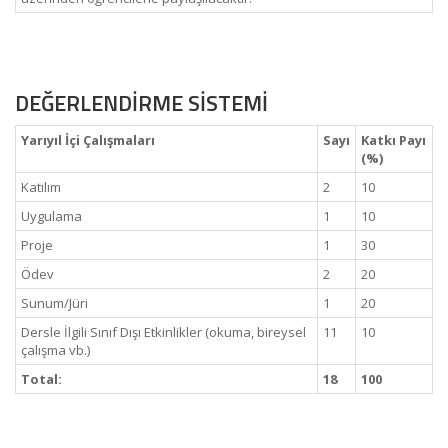
DEĞERLENDİRME SİSTEMİ
Yarıyıl İçi Çalışmaları
Sayı
Katkı Payı
(%)
Katılım
2
10
Uygulama
1
10
Proje
1
30
Ödev
2
20
Sunum/Jüri
1
20
Dersle İlgili Sınıf Dışı Etkinlikler (okuma, bireysel
11
10
çalışma vb.)
Total:
18
100