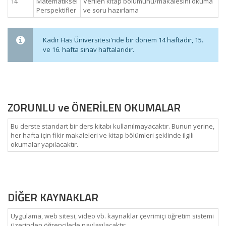
14
Matematiksel
Verilen kitap bölümünü/makalesini okuma
Perspektifler
ve soru hazırlama
Kadir Has Üniversitesi'nde bir dönem 14 haftadır, 15.
ve 16. hafta sınav haftalarıdır.
ZORUNLU ve ÖNERİLEN OKUMALAR
Bu derste standart bir ders kitabı kullanılmayacaktır. Bunun yerine,
her hafta için fikir makaleleri ve kitap bölümleri şeklinde ilgili
okumalar yapılacaktır.
DİĞER KAYNAKLAR
Uygulama, web sitesi, video vb. kaynaklar çevrimiçi öğretim sistemi
üzerinden öğrencilerle paylaşılacaktır.