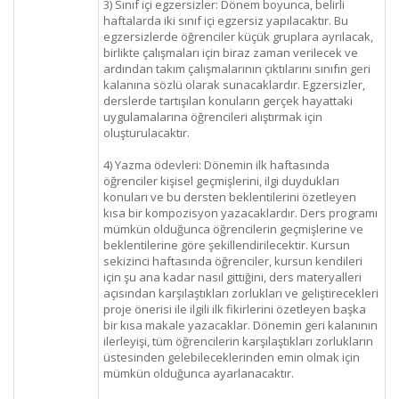
3) Sınıf içi egzersizler: Dönem boyunca, belirli
haftalarda iki sınıf içi egzersiz yapılacaktır. Bu
egzersizlerde öğrenciler küçük gruplara ayrılacak,
birlikte çalışmaları için biraz zaman verilecek ve
ardından takım çalışmalarının çıktılarını sınıfın geri
kalanına sözlü olarak sunacaklardır. Egzersizler,
derslerde tartışılan konuların gerçek hayattaki
uygulamalarına öğrencileri alıştırmak için
oluşturulacaktır.
4) Yazma ödevleri: Dönemin ilk haftasında
öğrenciler kişisel geçmişlerini, ilgi duydukları
konuları ve bu dersten beklentilerini özetleyen
kısa bir kompozisyon yazacaklardır. Ders programı
mümkün olduğunca öğrencilerin geçmişlerine ve
beklentilerine göre şekillendirilecektir. Kursun
sekizinci haftasında öğrenciler, kursun kendileri
için şu ana kadar nasıl gittiğini, ders materyalleri
açısından karşılaştıkları zorlukları ve geliştirecekleri
proje önerisi ile ilgili ilk fikirlerini özetleyen başka
bir kısa makale yazacaklar. Dönemin geri kalanının
ilerleyişi, tüm öğrencilerin karşılaştıkları zorlukların
üstesinden gelebileceklerinden emin olmak için
mümkün olduğunca ayarlanacaktır.