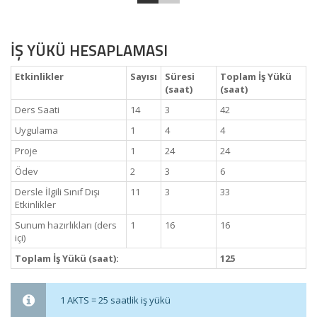
İŞ YÜKÜ HESAPLAMASI
Etkinlikler
Sayısı
Süresi
Toplam İş Yükü
(saat)
(saat)
Ders Saati
14
3
42
Uygulama
1
4
4
Proje
1
24
24
Ödev
2
3
6
Dersle İlgili Sınıf Dışı
11
3
33
Etkinlikler
Sunum hazırlıkları (ders
1
16
16
içi)
Toplam İş Yükü (saat):
125
1 AKTS = 25 saatlik iş yükü