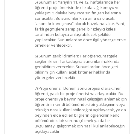
5) Sunumlar: Yarıyılın 11. ve 12. haftalarında her
öğrenci proje önerisinde ele alacağı konuyu ve
yaklaşımı 5 dakika boyunca sınıfın geri kalanına
sunacaktır. Bu sunumlar kısa ama öz olacak,
“asansör konuşması” olarak hazırlanacaktır. Yani,
farklı geçmişlere sahip genel bir izleyici kitlesi
tarafından kolayca anlaşılabilecek şekilde
yapılacaktır. Sunumlardan önce ilgili yönergeler ve
örnekler verilecektir.
6) Sunum geribildirimleri: Her öğrenci, rastgele
seçilen iki sınıf arkadaşına sunumları hakkında
geribildirim verecektir. Sunumlardan önce geri
bildirim için kullanılacak kriterler hakkında
yönergeler verilecektir.
7) Proje önerisi: Dönem sonu projesi olarak, her
öğrenci, yazılı bir proje önerisi hazırlayacaktır. Bu
proje önerisi ya beynin nasıl çalıştığını anlamak için
öğrencinin kendi bölümündeki bir yaklaşımın veya
tekniğin nasıl kullanılabileceğini açıklayacak, ya da
beyinden elde edilen bilgilerin öğrencinin kendi
bölümündeki bir sorunu çözmek ya da bir
uygulamayı geliştirmek için nasıl kullanılabileceğini
açıklayacaktır.