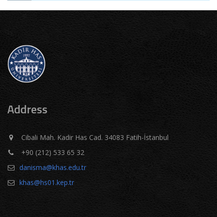
Address
Cibali Mah. Kadir Has Cad. 34083 Fatih-İstanbul
+90 (212) 533 65 32
danisma@khas.edu.tr
khas@hs01.kep.tr