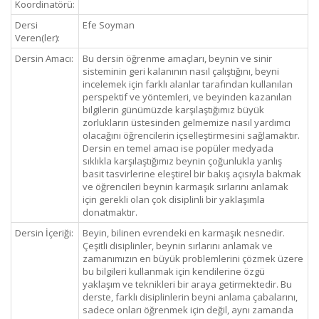
Koordinatörü:
Dersi
Efe Soyman
Veren(ler):
Dersin Amacı:
Bu dersin öğrenme amaçları, beynin ve sinir
sisteminin geri kalanının nasıl çalıştığını, beyni
incelemek için farklı alanlar tarafından kullanılan
perspektif ve yöntemleri, ve beyinden kazanılan
bilgilerin günümüzde karşılaştığımız büyük
zorlukların üstesinden gelmemize nasıl yardımcı
olacağını öğrencilerin içselleştirmesini sağlamaktır.
Dersin en temel amacı ise popüler medyada
sıklıkla karşılaştığımız beynin çoğunlukla yanlış
basit tasvirlerine eleştirel bir bakış açısıyla bakmak
ve öğrencileri beynin karmaşık sırlarını anlamak
için gerekli olan çok disiplinli bir yaklaşımla
donatmaktır.
Dersin İçeriği:
Beyin, bilinen evrendeki en karmaşık nesnedir.
Çeşitli disiplinler, beynin sırlarını anlamak ve
zamanımızın en büyük problemlerini çözmek üzere
bu bilgileri kullanmak için kendilerine özgü
yaklaşım ve teknikleri bir araya getirmektedir. Bu
derste, farklı disiplinlerin beyni anlama çabalarını,
sadece onları öğrenmek için değil, aynı zamanda