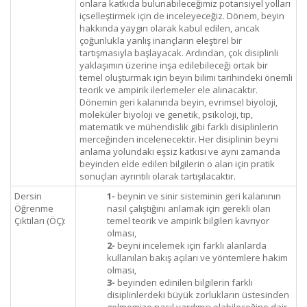
onlara katkıda bulunabileceğimiz potansiyel yolları
içselleştirmek için de inceleyeceğiz. Dönem, beyin
hakkında yaygın olarak kabul edilen, ancak
çoğunlukla yanlış inançların eleştirel bir
tartışmasıyla başlayacak. Ardından, çok disiplinli
yaklaşımın üzerine inşa edilebileceği ortak bir
temel oluşturmak için beyin bilimi tarihindeki önemli
teorik ve ampirik ilerlemeler ele alınacaktır.
Dönemin geri kalanında beyin, evrimsel biyoloji,
moleküler biyoloji ve genetik, psikoloji, tıp,
matematik ve mühendislik gibi farklı disiplinlerin
merceğinden incelenecektir. Her disiplinin beyni
anlama yolundaki eşsiz katkısı ve aynı zamanda
beyinden elde edilen bilgilerin o alan için pratik
sonuçları ayrıntılı olarak tartışılacaktır.
Dersin
1-
beynin ve sinir sisteminin geri kalanının
Öğrenme
nasıl çalıştığını anlamak için gerekli olan
Çıktıları (ÖÇ):
temel teorik ve ampirik bilgileri kavrıyor
olması,
2-
beyni incelemek için farklı alanlarda
kullanılan bakış açıları ve yöntemlere hakim
olması,
3-
beyinden edinilen bilgilerin farklı
disiplinlerdeki büyük zorlukların üstesinden