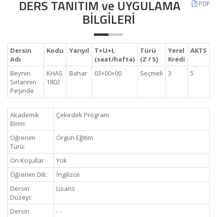
DERS TANITIM ve UYGULAMA
PDF
BİLGİLERİ
Dersin
Kodu
Yarıyıl
T+U+L
Türü
Yerel
AKTS
Adı
(saat/hafta)
(Z / S)
Kredi
Beynin
KHAS
Bahar
03+00+00
Seçmeli
3
5
Sırlarının
1802
Peşinde
Akademik
Çekirdek Program
Birim:
Öğrenim
Örgün Eğitim
Türü:
Ön Koşullar
Yok
Öğrenim Dili:
İngilizce
Dersin
Lisans
Düzeyi:
Dersin
- -