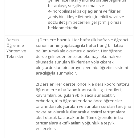
gelmemize nasıl yardımcı olabileceğine dair
bir anlayış sergiliyor olması ve
4-
nörobilimsel bakış açılarını ve fikirleri
geniş bir kitleye iletmek için etkili yazılı ve
sözlü iletişim becerileri geliştirmiş olması
beklenmektedir.
Dersin
1) Derslere hazırlık: Her hafta (ilk hafta ve öğrenci
Öğrenme
sunumlarının yapılacağı iki hafta hariç) bir kitap
Yöntem ve
bölümü/makale okuması olacaktır. Her öğrenci,
Teknikleri
derse gelmeden önce bu okumayı okumalı ve
okumada sunulan fikirlerden yola çıkarak
oluşturdukları bir soruyu çevrimiçi öğretim sistemi
aracılığıyla sunmalıdır.
2) Dersler: Her derste, öncelikle ders koordinatörü
öğrencilere o haftanın konusu ile ilgili teorileri,
kavramları, bulguları vb. kısaca sunacaktır.
Ardından, tüm öğrenciler daha önce öğrenciler
tarafından oluşturulan ve sunulan soruları tartışma
noktaları olarak kullanarak eleştirel tartışmalara
aktif olarak katılacaklardır. Tüm öğrencilerin bu
tartışmalara aktif katılımı yoğunlukla teşvik
edilecektir.