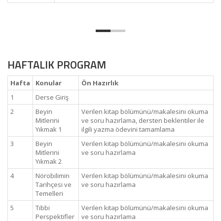
HAFTALIK PROGRAM
Hafta
Konular
Ön Hazırlık
1
Derse Giriş
2
Beyin
Verilen kitap bölümünü/makalesini okuma
Mitlerini
ve soru hazırlama, dersten beklentiler ile
Yıkmak 1
ilgili yazma ödevini tamamlama
3
Beyin
Verilen kitap bölümünü/makalesini okuma
Mitlerini
ve soru hazırlama
Yıkmak 2
4
Nörobilimin
Verilen kitap bölümünü/makalesini okuma
Tarihçesi ve
ve soru hazırlama
Temelleri
5
Tıbbi
Verilen kitap bölümünü/makalesini okuma
Perspektifler
ve soru hazırlama