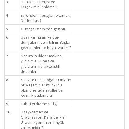
3
Hareketi, Enerjiyi ve
Yerçekimini Anlamak
4
Evrenden mesajları okumak:
Neden Işık ?
5
Güneş Sisteminde gezinti
6
Uzay kalıntıları ve öte-
dünyaların yeni bilimi: Başka
gezegenler de hayat var mı ?
7
Natural nükleer makine,
yıldızımız Güneş ve
yıldızların karakteristik
desenleri
8
Yıldızlar nasıl doğar ? Onların
bir yaşamı var mı ? Yıldız
ölümüne giden yollar ve
Kozmik patlamalar
9
Tuhaf yıldız mezarlığı
10
Uzay-Zaman ve
Gravitasyon: Kara delikler
Gravitasyonun en büyük
zaferi midir ?