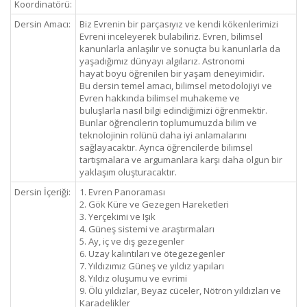
Koordinatörü:
Dersin Amacı:
Biz Evrenin bir parçasıyız ve kendi kökenlerimizi
Evreni inceleyerek bulabiliriz. Evren, bilimsel
kanunlarla anlaşılır ve sonuçta bu kanunlarla da
yaşadığımız dünyayı algılarız. Astronomi
hayat boyu öğrenilen bir yaşam deneyimidir.
Bu dersin temel amacı, bilimsel metodolojiyi ve
Evren hakkında bilimsel muhakeme ve
buluşlarla nasıl bilgi edindiğimizi öğrenmektir.
Bunlar öğrencilerin toplumumuzda bilim ve
teknolojinin rolünü daha iyi anlamalarını
sağlayacaktır. Ayrıca öğrencilerde bilimsel
tartışmalara ve argumanlara karşı daha olgun bir
yaklaşım oluşturacaktır.
Dersin İçeriği:
1. Evren Panoraması
2. Gök Küre ve Gezegen Hareketleri
3. Yerçekimi ve Işık
4. Güneş sistemi ve araştırmaları
5. Ay, iç ve dış gezegenler
6. Uzay kalıntıları ve ötegezegenler
7. Yıldızımız Güneş ve yıldız yapıları
8. Yıldız oluşumu ve evrimi
9. Ölü yıldızlar, Beyaz cüceler, Nötron yıldızları ve
Karadelikler