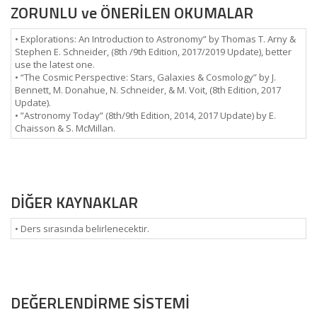
ZORUNLU ve ÖNERİLEN OKUMALAR
• Explorations: An Introduction to Astronomy” by Thomas T. Arny &
Stephen E. Schneider, (8th /9th Edition, 2017/2019 Update), better
use the latest one.
• “The Cosmic Perspective: Stars, Galaxies & Cosmology” by J.
Bennett, M. Donahue, N. Schneider, & M. Voit, (8th Edition, 2017
Update).
• ”Astronomy Today” (8th/9th Edition, 2014, 2017 Update) by E.
Chaisson & S. McMillan.
DİĞER KAYNAKLAR
• Ders sırasında belirlenecektir.
DEĞERLENDİRME SİSTEMİ