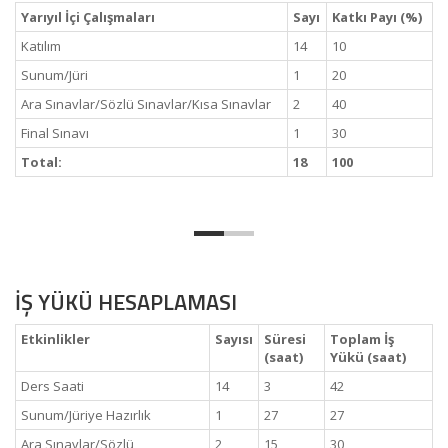
Yarıyıl İçi Çalışmaları
Sayı
Katkı Payı (%)
Katılım
14
10
Sunum/Jüri
1
20
Ara Sınavlar/Sözlü Sınavlar/Kısa Sınavlar
2
40
Final Sınavı
1
30
Total:
18
100
İŞ YÜKÜ HESAPLAMASI
Etkinlikler
Sayısı
Süresi
Toplam İş
(saat)
Yükü (saat)
Ders Saati
14
3
42
Sunum/Jüriye Hazırlık
1
27
27
Ara Sınavlar/Sözlü
2
15
30