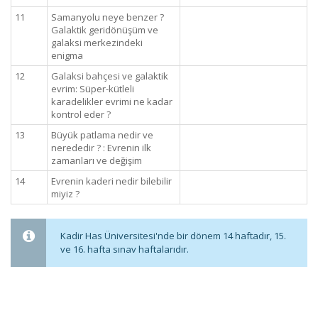
11
Samanyolu neye benzer ?
Galaktik geridönüşüm ve
galaksi merkezindeki
enigma
12
Galaksi bahçesi ve galaktik
evrim: Süper-kütleli
karadelikler evrimi ne kadar
kontrol eder ?
13
Büyük patlama nedir ve
nerededir ? : Evrenin ilk
zamanları ve değişim
14
Evrenin kaderi nedir bilebilir
miyiz ?
Kadir Has Üniversitesi'nde bir dönem 14 haftadır, 15.
ve 16. hafta sınav haftalarıdır.