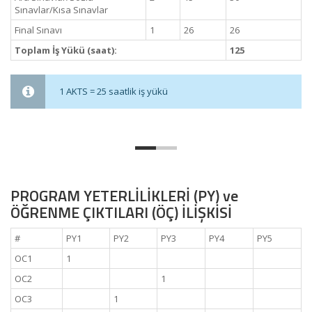
Sınavlar/Kısa Sınavlar
Final Sınavı
1
26
26
Toplam İş Yükü (saat):
125
1 AKTS = 25 saatlik iş yükü
PROGRAM YETERLİLİKLERİ (PY) ve
ÖĞRENME ÇIKTILARI (ÖÇ) İLİŞKİSİ
#
PY1
PY2
PY3
PY4
PY5
OC1
1
OC2
1
OC3
1