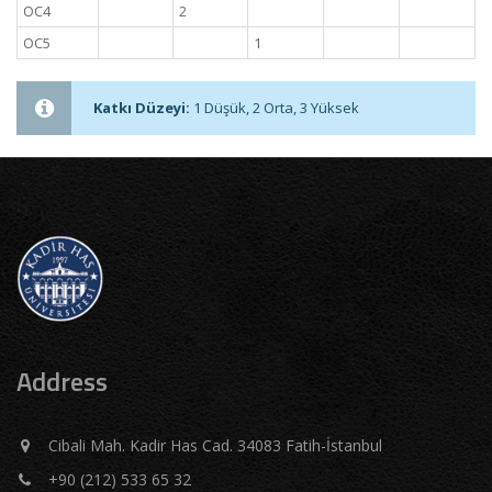
OC4
2
OC5
1
Katkı Düzeyi:
1 Düşük, 2 Orta, 3 Yüksek
Address
Cibali Mah. Kadir Has Cad. 34083 Fatih-İstanbul
+90 (212) 533 65 32