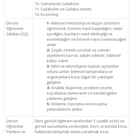
10. Samanyolu Galaksisi
11. Galaksiler ve Galaksi evrimi
12. Kozmoloji
Dersin
1-
Bilimsel metodoloji ve düşün sistemini
Öğrenme
öğrenerek, Evrenin nasıl başladığını, neler
Çıktıları (ÖÇ):
içerdiğini, bunların nasıl etkileştiği ve
evrimleştiğini ve Evrenin nasıl sonlanacağını
anlar
2-
Çeşitli, önemli uzunluk ve zaman
ölçeklerini kavrar, takdir edebilir, bilimsel
kültür edinir.
3-
Bilim ve teknolojinin toplum açısından
rolünü anlar; bilimsel tartışmalara ve
argümanlara karşı olgun bir yaklaşım
geliştirir.
4-
Analitik düşünme, problem çözme,
soyutlama, tümevarım ve tümdengelim
yetilerini geliştirir
5-
Dinleme, kavrama ve konuşma
yeteneklerini arttırır
Dersin
Ders görevli eğitmen tarafından 3 saatlik sözlü ve
Öğrenme
görsel sunumlarla verilecektir. Ders sırasında konu
Yöntem ve
hakkında tartışmalı ortam yaratmak esas