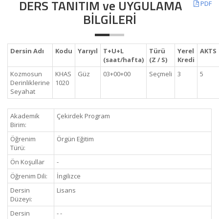
DERS TANITIM ve UYGULAMA
PDF
BİLGİLERİ
Dersin Adı
Kodu
Yarıyıl
T+U+L
Türü
Yerel
AKTS
(saat/hafta)
(Z / S)
Kredi
Kozmosun
KHAS
Güz
03+00+00
Seçmeli
3
5
Derinliklerine
1020
Seyahat
Akademik
Çekirdek Program
Birim:
Öğrenim
Örgün Eğitim
Türü:
Ön Koşullar
-
Öğrenim Dili:
İngilizce
Dersin
Lisans
Düzeyi:
Dersin
- -