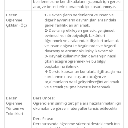
belirlenmesine kendi katkılarını yapmak için gerekli
araç ve becerilerle donatmak için tasarlanmıştır.
Dersin
1-
Davranışların nedenlerini ve insan ve
Öğrenme
diğer hayvanların davranışları arasındaki
Çıktıları (ÖÇ):
genel farklılıkları anlamak.
2-
Davranışı etkileyen genetik, gelişimsel,
evrimsel ve nörobiyolojik faktörleri
öğrenmek ve aralarındaki ilişkileri anlamak
ve insan doğası ile özgür irade ve özgecil
davranışlar arasındaki ilişkiyi kavramak
3-
Kaynak kullanımından davranışın nasıl
çıkarılacağını öğrenmek ve bu bilgiyi
başkalarına iletmek
4-
Derste kapsanan konularla ilgili araştırma
sorularının nasıl oluşturulacağını ve
argümanların nasıl geliştirileceğini anlamak
ve sistemli çalışma becerisi kazanmak
Dersin
Ders Öncesi:
Öğrenme
Öğrencilerin sınıf içi tartışmalara hazırlanmaları için
Yöntem ve
okumalar ve görsel materyaller tahsis edilecektir.
Teknikleri
Ders Sırası:
Ders sırasında öğrenme sürecini desteklemek için