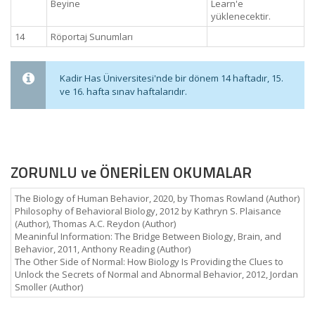
Beyine
Learn'e
yüklenecektir.
14
Röportaj Sunumları
Kadir Has Üniversitesi'nde bir dönem 14 haftadır, 15.
ve 16. hafta sınav haftalarıdır.
ZORUNLU ve ÖNERİLEN OKUMALAR
The Biology of Human Behavior, 2020, by Thomas Rowland (Author)
Philosophy of Behavioral Biology, 2012 by Kathryn S. Plaisance
(Author), Thomas A.C. Reydon (Author)
Meaninful Information: The Bridge Between Biology, Brain, and
Behavior, 2011, Anthony Reading (Author)
The Other Side of Normal: How Biology Is Providing the Clues to
Unlock the Secrets of Normal and Abnormal Behavior, 2012, Jordan
Smoller (Author)