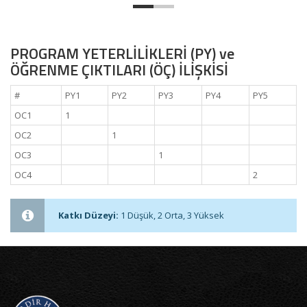
PROGRAM YETERLİLİKLERİ (PY) ve
ÖĞRENME ÇIKTILARI (ÖÇ) İLİŞKİSİ
#
PY1
PY2
PY3
PY4
PY5
OC1
1
OC2
1
OC3
1
OC4
2
Katkı Düzeyi:
1 Düşük, 2 Orta, 3 Yüksek