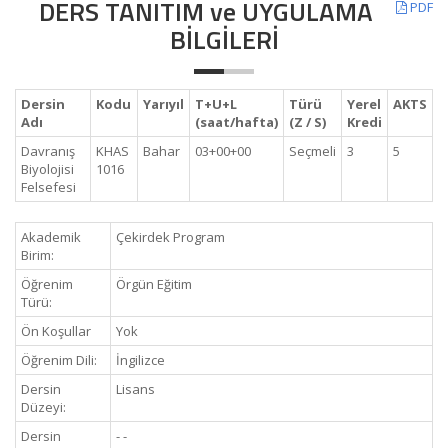
DERS TANITIM ve UYGULAMA
PDF
BİLGİLERİ
Dersin
Kodu
Yarıyıl
T+U+L
Türü
Yerel
AKTS
Adı
(saat/hafta)
(Z / S)
Kredi
Davranış
KHAS
Bahar
03+00+00
Seçmeli
3
5
Biyolojisi
1016
Felsefesi
Akademik
Çekirdek Program
Birim:
Öğrenim
Örgün Eğitim
Türü:
Ön Koşullar
Yok
Öğrenim Dili:
İngilizce
Dersin
Lisans
Düzeyi:
Dersin
- -