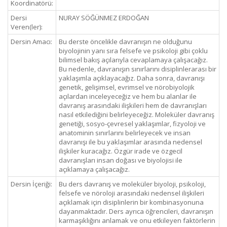
Koordinatörü:
Dersi
NURAY SÖĞÜNMEZ ERDOĞAN
Veren(ler):
Dersin Amacı:
Bu derste öncelikle davranışın ne olduğunu
biyolojinin yanı sıra felsefe ve psikoloji gibi çoklu
bilimsel bakış açılarıyla cevaplamaya çalışacağız.
Bu nedenle, davranışın sınırlarını disiplinlerarası bir
yaklaşımla açıklayacağız. Daha sonra, davranışı
genetik, gelişimsel, evrimsel ve nörobiyolojik
açılardan inceleyeceğiz ve hem bu alanlar ile
davranış arasındaki ilişkileri hem de davranışları
nasıl etkilediğini belirleyeceğiz. Moleküler davranış
genetiği, sosyo-çevresel yaklaşımlar, fizyoloji ve
anatominin sınırlarını belirleyecek ve insan
davranışı ile bu yaklaşımlar arasında nedensel
ilişkiler kuracağız. Özgür irade ve özgecil
davranışları insan doğası ve biyolojisi ile
açıklamaya çalışacağız.
Dersin İçeriği:
Bu ders davranış ve moleküler biyoloji, psikoloji,
felsefe ve nöroloji arasındaki nedensel ilişkileri
açıklamak için disiplinlerin bir kombinasyonuna
dayanmaktadır. Ders ayrıca öğrencileri, davranışın
karmaşıklığını anlamak ve onu etkileyen faktörlerin