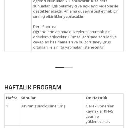
öğrenci etkinlikleri kullanılacaktır. Kısa ders
sunumları ilgili betimleyici ve açıklayıcı videolar ile
desteklenecektir. Anlama düzeyini test etmek için
sınıf içi etkinlikler yapılacaktır.
Ders Sonrası:
Öğrencilerin anlama düzeylerini artırmak için
ödevler verilecektir. Bilimsel görüşme soruları ve
cevapları hazırlamaları ve bu görüşmeyi grup
ortakları ile sınıfta yapmaları istenecektir.
HAFTALIK PROGRAM
Hafta
Konular
Ön Hazırlık
1
Davranış Biyolojisine Giriş
Gerekli/önerilen
kaynaklar KHAS
Learn'e
yüklenecektir.