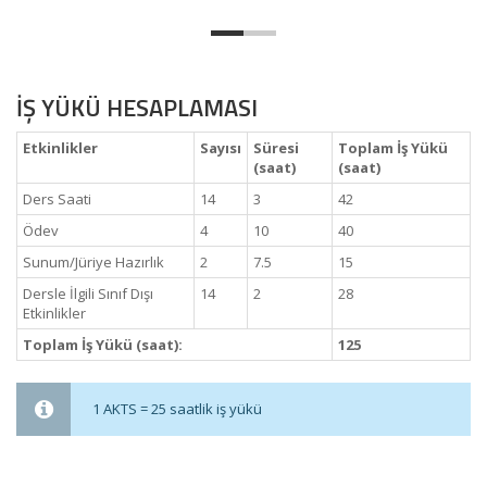
İŞ YÜKÜ HESAPLAMASI
Etkinlikler
Sayısı
Süresi
Toplam İş Yükü
(saat)
(saat)
Ders Saati
14
3
42
Ödev
4
10
40
Sunum/Jüriye Hazırlık
2
7.5
15
Dersle İlgili Sınıf Dışı
14
2
28
Etkinlikler
Toplam İş Yükü (saat):
125
1 AKTS = 25 saatlik iş yükü