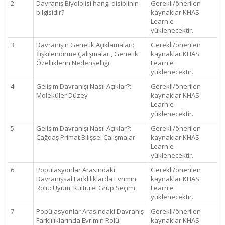
2
Davranış Biyolojisi hangi disiplinin
Gerekli/önerilen
bilgisidir?
kaynaklar KHAS
Learn'e
yüklenecektir.
3
Davranışın Genetik Açıklamaları:
Gerekli/önerilen
İlişkilendirme Çalışmaları, Genetik
kaynaklar KHAS
Özelliklerin Nedenselliği
Learn'e
yüklenecektir.
4
Gelişim Davranışı Nasıl Açıklar?:
Gerekli/önerilen
Moleküler Düzey
kaynaklar KHAS
Learn'e
yüklenecektir.
5
Gelişim Davranışı Nasıl Açıklar?:
Gerekli/önerilen
Çağdaş Primat Bilişsel Çalışmalar
kaynaklar KHAS
Learn'e
yüklenecektir.
6
Popülasyonlar Arasındaki
Gerekli/önerilen
Davranışsal Farklılıklarda Evrimin
kaynaklar KHAS
Rolü: Uyum, Kültürel Grup Seçimi
Learn'e
yüklenecektir.
7
Popülasyonlar Arasındaki Davranış
Gerekli/önerilen
Farklılıklarında Evrimin Rolü:
kaynaklar KHAS