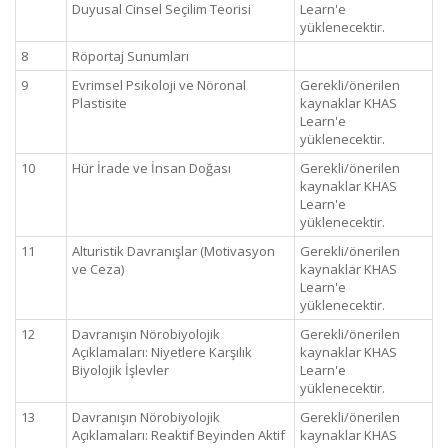
Duyusal Cinsel Seçilim Teorisi
Learn'e
yüklenecektir.
8
Röportaj Sunumları
9
Evrimsel Psikoloji ve Nöronal
Gerekli/önerilen
Plastisite
kaynaklar KHAS
Learn'e
yüklenecektir.
10
Hür İrade ve İnsan Doğası
Gerekli/önerilen
kaynaklar KHAS
Learn'e
yüklenecektir.
11
Alturistik Davranışlar (Motivasyon
Gerekli/önerilen
ve Ceza)
kaynaklar KHAS
Learn'e
yüklenecektir.
12
Davranışın Nörobiyolojik
Gerekli/önerilen
Açıklamaları: Niyetlere Karşılık
kaynaklar KHAS
Biyolojik İşlevler
Learn'e
yüklenecektir.
13
Davranışın Nörobiyolojik
Gerekli/önerilen
Açıklamaları: Reaktif Beyinden Aktif
kaynaklar KHAS